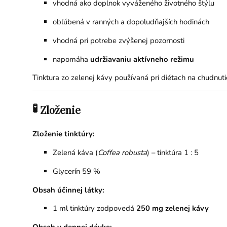
vhodná ako doplnok vyváženého životného štýlu
obľúbená v ranných a dopoludňajších hodinách
vhodná pri potrebe zvýšenej pozornosti
napomáha
udržiavaniu aktívneho režimu
Tinktura zo zelenej kávy používaná pri diétach na chudnutie
🧪
Zloženie
Zloženie tinktúry:
Zelená káva (
Coffea robusta
) – tinktúra 1 : 5
Glycerín 59 %
Obsah účinnej látky:
1 ml tinktúry zodpovedá
250 mg zelenej kávy