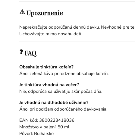
⚠️
Upozornenie
Neprekračujte odporúčanú dennú dávku. Nevhodné pre teho
Uchovávajte mimo dosahu detí.
❓
FAQ
Obsahuje tinktúra kofeín?
Áno, zelená káva prirodzene obsahuje kofeín.
Je tinktúra vhodná na večer?
Nie, odporúča sa užívať ju skôr počas dňa.
Je vhodná na dlhodobé užívanie?
Áno, pri dodržaní odporúčaného dávkovania.
EAN kód: 3800223418036
Množstvo v balení: 50 ml
Pôvod: Bulharsko