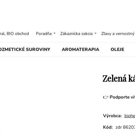
ural, BIO obchod
Poradňa
Zákaznícka sekcia
Zľavy a vernostn
OZMETICKÉ SUROVINY
AROMATERAPIA
OLEJE
Zelená k
👉
Podporte vit
Výrobca:
bioh
Kód:
zdr 8620