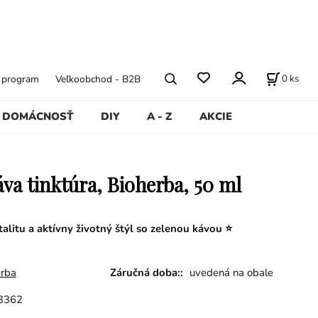
0
ks
ý program
Veľkoobchod - B2B
DOMÁCNOSŤ
DIY
A - Z
AKCIE
áva tinktúra, Bioherba, 50 ml
alitu a aktívny životný štýl so zelenou kávou ⭐
erba
Záručná doba::
uvedená na obale
3362