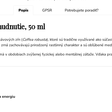
Popis
GPSR
Potrebujete poradiť?
hudnutie, 50 ml
kávových zŕn (
Coffea robusta
), ktoré sú tradične využívané ako súč
é zrná zachovávajú prirodzený rastlinný charakter a sú obľúbené medz
jmä v obdobiach zvýšenej fyzickej alebo mentálnej záťaže. Vďaka pra
 a energiu