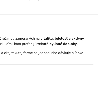
asť režimov zameraných na
vitalitu, bdelosť a aktívny
i ľuďmi, ktorí preferujú
tekuté bylinné doplnky
.
ktickej tekutej forme sa jednoducho dávkuje a ľahko