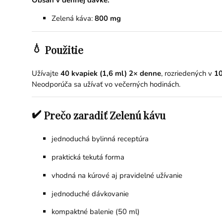
Obsah v dennej dávke:
Zelená káva:
800 mg
💧
Použitie
Užívajte
40 kvapiek (1,6 ml) 2× denne
, rozriedených v
10
Neodporúča sa užívať vo večerných hodinách.
✔️
Prečo zaradiť Zelenú kávu
jednoduchá bylinná receptúra
praktická tekutá forma
vhodná na kúrové aj pravidelné užívanie
jednoduché dávkovanie
kompaktné balenie (50 ml)