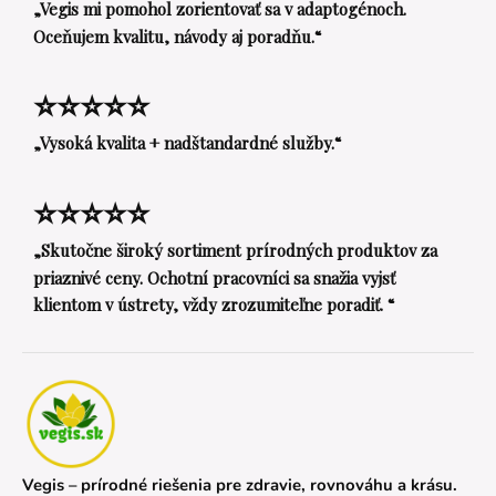
„Vegis mi pomohol zorientovať sa v adaptogénoch.
Oceňujem kvalitu, návody aj poradňu.“
⭐⭐⭐⭐⭐
„Vysoká kvalita + nadštandardné služby.“
⭐⭐⭐⭐⭐
„Skutočne široký sortiment prírodných produktov za
priaznivé ceny. Ochotní pracovníci sa snažia vyjsť
klientom v ústrety, vždy zrozumiteľne poradiť. “
Vegis – prírodné riešenia pre zdravie, rovnováhu a krásu.