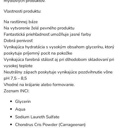
mydlových produktov.
Vlastnosti produktu:
Na rastlinnej báze
Na vytvorenie želé pevného produktu
Fantastická priehľadnosť umožňuje jasné farby
Dobrá penivosť
Vynikajúca hydratácia s vysokým obsahom glycerínu, ktorý
poskytuje príjemný pocit na pokožke
Vynikajúca farebná stálosť aj pri dlhodobom skladovaní pri
vysokej teplote
Neutrálny zápach poskytuje vynikajúce pozdvihnutie vône
pH 7,5 – 8,5
Vhodné na krájanie alebo formovanie.
Zoznam INCI:
Glycerin
Aqua
Sodium Laureth Sulfate
Chondrus Cris Powder (Carrageenan)