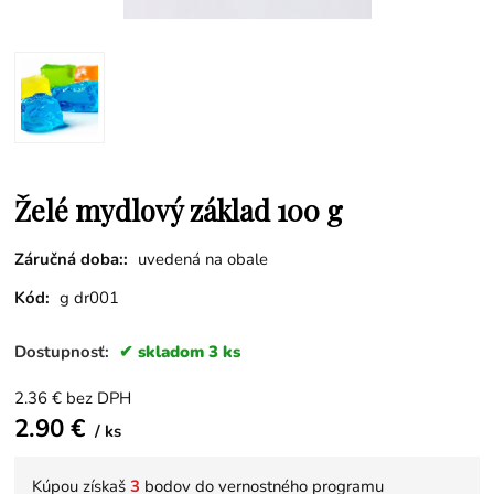
Želé mydlový základ 100 g
Záručná doba::
uvedená na obale
Kód:
g dr001
Dostupnosť:
skladom 3 ks
2.36
€
bez DPH
2.90
€
ks
Kúpou získaš
3
bodov do vernostného programu