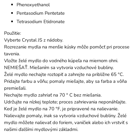
Phenoxyethanol
Pentasodium Pentetate
Tetrasodium Etidronate
Použitie:
Vyberte Crystal JS z nádoby.
Rozrezanie mydla na menšie kúsky môže pomôcť pri procese
tavenia.
Vložte želé mydlo do vodného kúpeľa na miernom ohni.
NEMIEŠAŤ. Miešaním sa vytvoria vzduchové bubliny.
Želé mydlo nechajte roztopiť a zahrejte na približne 65 °C.
Pridajte farbu a vôňu; pomaly miešajte, aby sa farba a vôňa
premiešali.
Nechajte mydlo zahriať na 70 ° C bez miešania.
Udržujte na nízkej teplote; proces zahrievania neponáhľajte.
Keď je želé mydlo na 70 °F, je pripravené na nalievanie.
Nalievajte pomaly, inak sa vytvoria vzduchové bubliny. Želé
mydlo môžete nalievať do foriem, vaničiek alebo ich vrstviť s
našimi ďalšími mydlovými základmi.