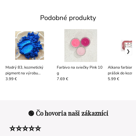
Podobné produkty
Modrý 83, kozmetický
Farbivo na sviečky Pink 10
Alkana farbiars
pigment na výrobu
g
prášok do kozme
kozmetiky
3.99 €
7.69 €
5.99 €
🟢 Čo hovoria naši zákazníci
⭐⭐⭐⭐⭐