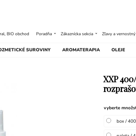
ural, BIO obchod
Poradňa
Zákaznícka sekcia
Zľavy a vernostn
OZMETICKÉ SUROVINY
AROMATERAPIA
OLEJE
XXP 400/
rozprašo
vyberte množs
box / 400
paleta / 