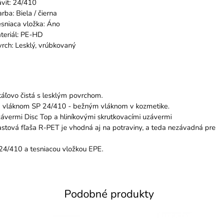
4/410
 / čierna
vložka: Áno
 PE-HD
 vrúbkovaný
táľovo čistá s lesklým povrchom.
ná vláknom SP 24/410 - bežným vláknom v kozmetike.
závermi Disc Top a hliníkovými skrutkovacími uzávermi
stová fľaša R-PET je vhodná aj na potraviny, a teda nezávadná pre 
 24/410 a tesniacou vložkou EPE.
Podobné produkty