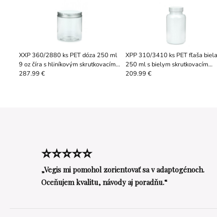
XXP 360/2880 ks PET dóza 250 ml
XPP 310/3410 ks PET fľaša biel
9 oz číra s hliníkovým skrutkovacím
250 ml s bielym skrutkovacím
viečkom s EPE vložkou
uzáverom 45/400 s EPE vložkou
287.99 €
209.99 €
⭐⭐⭐⭐⭐
„Vegis mi pomohol zorientovať sa v adaptogénoch.
Oceňujem kvalitu, návody aj poradňu.“