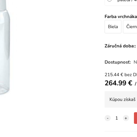
Farba vrchnáka
Biela
Čiern
Záručná doba::
Dostupnosť:
N
215.44
€
bez 
264.99
€
Kúpou získaš