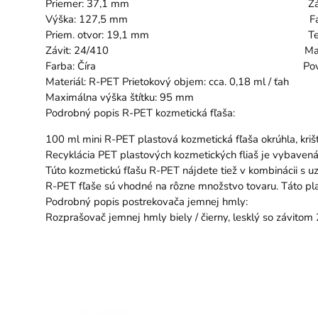
Priemer: 37,1 mm Závit: 2
Výška: 127,5 mm Farba: Biela
Priem. otvor: 19,1 mm Tesniaca 
Závit: 24/410 Materiál:
Farba: Číra Povrch: Lesklý,
Materiál: R-PET Prietokový objem: cca. 0,18 ml / ťah
Maximálna výška štítku: 95 mm
Podrobný popis R-PET kozmetická fľaša:
100 ml mini R-PET plastová kozmetická fľaša okrúhla, kriš
Recyklácia PET plastových kozmetických fliaš je vybave
Túto kozmetickú fľašu R-PET nájdete tiež v kombinácii s u
R-PET fľaše sú vhodné na rôzne množstvo tovaru. Táto pla
Podrobný popis postrekovača jemnej hmly:
Rozprašovač jemnej hmly biely / čierny, lesklý so závitom