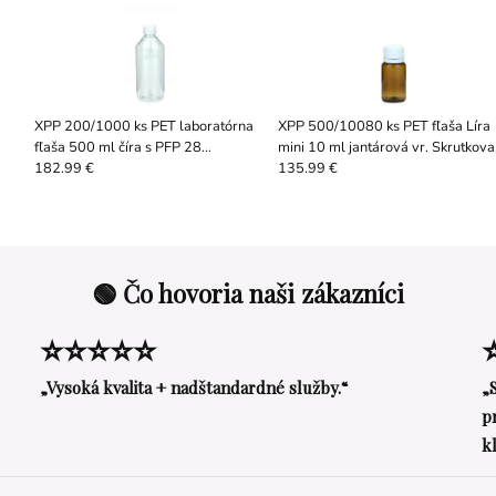
a
XPP 200/1000 ks PET laboratórna
XPP 500/10080 ks PET fľaša Líra
fľaša 500 ml číra s PFP 28
mini 10 ml jantárová vr. Skrutkova
skrutkovacím uzáverom bielym
uzáver 18 mm
182.99 €
135.99 €
🟢 Čo hovoria naši zákazníci
⭐⭐⭐⭐⭐
„Vysoká kvalita + nadštandardné služby.“
„
p
k