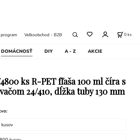
0
ks
ý program
Veľkoobchod - B2B
DOMÁCNOSŤ
DIY
A - Z
AKCIE
4800 ks R-PET fľaša 100 ml číra s
vačom 24/410, dĺžka tuby 130 mm
tvo
:
 kusov
4800 kusov