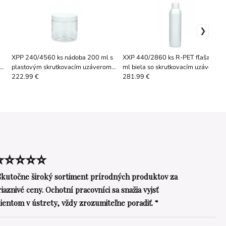
XPP 240/4560 ks nádoba 200 ml s
XXP 440/2860 ks R-PET fľaša 200
cí
plastovým skrutkovacím uzáverom
ml biela so skrutkovacím uzáverom
biela 70/400 s EPE vložkou
24/410
222.99 €
281.99 €
⭐⭐⭐⭐⭐
Skutočne široký sortiment prírodných produktov za
riaznivé ceny. Ochotní pracovníci sa snažia vyjsť
lientom v ústrety, vždy zrozumiteľne poradiť. “