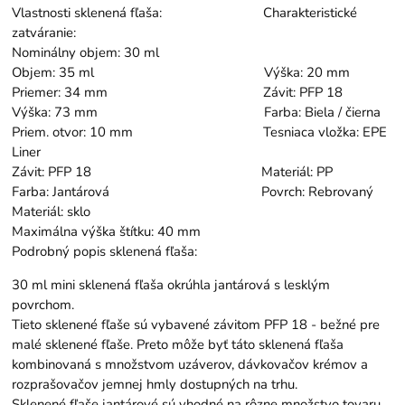
Vlastnosti sklenená fľaša: Charakteristické
zatváranie:
Nominálny objem: 30 ml
Objem: 35 ml Výška: 20 mm
Priemer: 34 mm Závit: PFP 18
Výška: 73 mm Farba: Biela / čierna
Priem. otvor: 10 mm Tesniaca vložka: EPE
Liner
Závit: PFP 18 Materiál: PP
Farba: Jantárová Povrch: Rebrovaný
Materiál: sklo
Maximálna výška štítku: 40 mm
Podrobný popis sklenená fľaša:
30 ml mini sklenená fľaša okrúhla jantárová s lesklým
povrchom.
Tieto sklenené fľaše sú vybavené závitom PFP 18 - bežné pre
malé sklenené fľaše. Preto môže byť táto sklenená fľaša
kombinovaná s množstvom uzáverov, dávkovačov krémov a
rozprašovačov jemnej hmly dostupných na trhu.
Sklenené fľaše jantárové sú vhodné na rôzne množstvo tovaru.