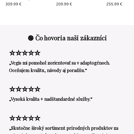
30/50/100 ml biely
skrutkovacím uzáverom
hliníkovým skru
309.99 €
209.99 €
255.99 €
aktuátor so zatváracím
24/410
uzáverom 24/4
viečkom
🟢 Čo hovoria naši zákazníci
⭐⭐⭐⭐⭐
„Vegis mi pomohol zorientovať sa v adaptogénoch.
Oceňujem kvalitu, návody aj poradňu.“
⭐⭐⭐⭐⭐
„Vysoká kvalita + nadštandardné služby.“
⭐⭐⭐⭐⭐
„Skutočne široký sortiment prírodných produktov za