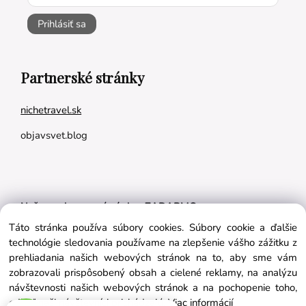
Prihlásiť sa
Partnerské stránky
nichetravel.sk
objavsvet.blog
Naše appky pre vás úplne ZADARMO:
Táto stránka používa súbory cookies. Súbory cookie a ďalšie
Tréningový plán na mieru
technológie sledovania používame na zlepšenie vášho zážitku z
BMI kalkulačka
prehliadania našich webových stránok na to, aby sme vám
zobrazovali prispôsobený obsah a cielené reklamy, na analýzu
Vygeneruj si výživový plán na mieru
návštevnosti našich webových stránok a na pochopenie toho,
odkiaľ naši návštevníci prichádzajú.
Viac informácií