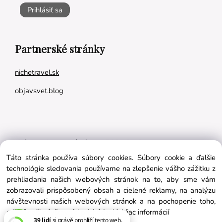
Prihlásiť sa
Partnerské stránky
nichetravel.sk
objavsvet.blog
Naše appky pre vás úplne ZADARMO:
Táto stránka používa súbory cookies. Súbory cookie a ďalšie
Tréningový plán na mieru
technológie sledovania používame na zlepšenie vášho zážitku z
BMI kalkulačka
prehliadania našich webových stránok na to, aby sme vám
zobrazovali prispôsobený obsah a cielené reklamy, na analýzu
Vygeneruj si výživový plán na mieru
návštevnosti našich webových stránok a na pochopenie toho,
odkiaľ naši návštevníci prichádzajú.
Viac informácií