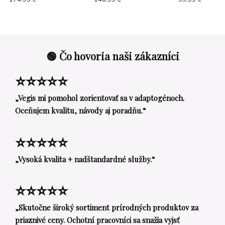
uzáverom s EPE vložkou
PFP35 s uzáverom
uzáverom 28 R
🟢 Čo hovoria naši zákazníci
⭐⭐⭐⭐⭐
„Vegis mi pomohol zorientovať sa v adaptogénoch.
Oceňujem kvalitu, návody aj poradňu.“
⭐⭐⭐⭐⭐
„Vysoká kvalita + nadštandardné služby.“
⭐⭐⭐⭐⭐
„Skutočne široký sortiment prírodných produktov za
priaznivé ceny. Ochotní pracovníci sa snažia vyjsť