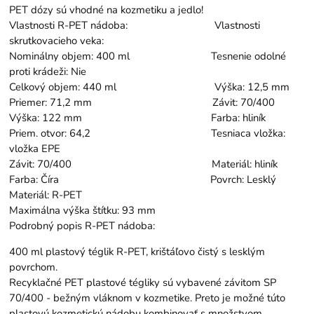
PET dózy sú vhodné na kozmetiku a jedlo!
Vlastnosti R-PET nádoba: Vlastnosti
skrutkovacieho veka:
Nominálny objem: 400 ml Tesnenie odolné
proti krádeži: Nie
Celkový objem: 440 ml Výška: 12,5 mm
Priemer: 71,2 mm Závit: 70/400
Výška: 122 mm Farba: hliník
Priem. otvor: 64,2 Tesniaca vložka:
vložka EPE
Závit: 70/400 Materiál: hliník
Farba: Číra Povrch: Lesklý
Materiál: R-PET
Maximálna výška štítku: 93 mm
Podrobný popis R-PET nádoba:
400 ml plastový téglik R-PET, krištáľovo čistý s lesklým
povrchom.
Recyklačné PET plastové tégliky sú vybavené závitom SP
70/400 - bežným vláknom v kozmetike. Preto je možné túto
plastovú kozmetickú nádobu kombinovať s množstvom