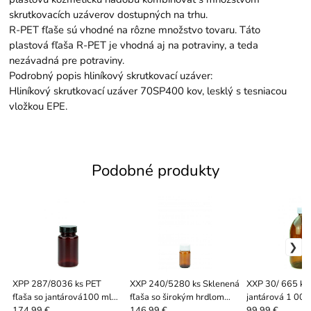
skrutkovacích uzáverov dostupných na trhu.
R-PET fľaše sú vhodné na rôzne množstvo tovaru. Táto
plastová fľaša R-PET je vhodná aj na potraviny, a teda
nezávadná pre potraviny.
Podrobný popis hliníkový skrutkovací uzáver:
Hliníkový skrutkovací uzáver 70SP400 kov, lesklý s tesniacou
vložkou EPE.
Podobné produkty
XPP 287/8036 ks PET
XXP 240/5280 ks Sklenená
XXP 30/ 665 ks 
fľaša so jantárová100 ml
fľaša so širokým hrdlom
jantárová 1 000
38/400 s čiernym
jantárovej farby, 50 ml
PFP skrutkovac
174.99 €
146.99 €
99.99 €