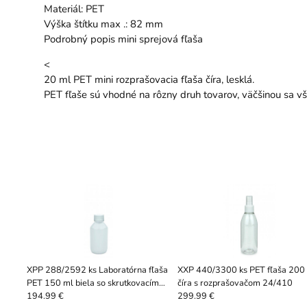
Materiál: PET
Výška štítku max .: 82 mm
Podrobný popis mini sprejová fľaša
<
20 ml PET mini rozprašovacia fľaša číra, lesklá.
PET fľaše sú vhodné na rôzny druh tovarov, väčšinou sa vš
XPP 288/2592 ks Laboratórna fľaša
XXP 440/3300 ks PET fľaša 200
PET 150 ml biela so skrutkovacím
číra s rozprašovačom 24/410
viečkom 28 ROPP
194.99 €
299.99 €