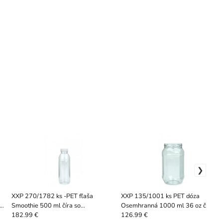
XXP 270/1782 ks -PET fľaša
XXP 135/1001 ks PET dóza
ý
Smoothie 500 ml číra so
Osemhranná 1000 ml 36 oz číra be
skrutkovacím uzáverom
veka, hrdlo 82 RTS
182.99 €
126.99 €