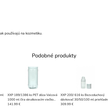
ak používajú na kozmetiku.
Podobné produkty
 ml
XXP 189/1386 ks PET dóza Valcová
XXP 200/ 616 ks Bezvzduchový
1000 ml číra skrutkovacím viečkom
dávkovač 30/50/100 ml priehľadn
biela, hrdlo 82 RTS
so zatváracím viečkom
141.99 €
309.99 €