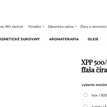
ural, BIO obchod
Poradňa
Zákaznícka sekcia
Zľavy a vernostn
OZMETICKÉ SUROVINY
AROMATERAPIA
OLEJE
XPP 500/
fľaša čír
vyberte množs
box / 500
paleta / 