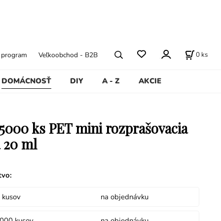
0
ks
ý program
Veľkoobchod - B2B
DOMÁCNOSŤ
DIY
A - Z
AKCIE
5000 ks PET mini rozprašovacia
a 20 ml
tvo
:
 kusov
na objednávku
5000 kusov
na objednávku