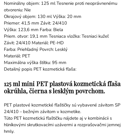
Nominálny objem: 125 ml Tesnenie proti neoprávnenému
otvoreniu: Nie
Okrajový objem: 130 ml Výška: 20 mm
Priemer: 41,5 mm Závit: 24/410
Výška: 123,6 mm Farba: Biela
Priem. otvor: 19,1 mm Tesniaca vložka: Tesniaci kužeľ
Závit: 24/410 Materiál: PE-HD
Farba: Priehľadný Povrch: Lesklý
Materiál: PET
Maximálna výška štítku: 95 mm
Detailný popis PET kozmetická fľaša:
125 ml mini PET plastová kozmetická fľaša
okrúhla, čierna s lesklým povrchom.
PET plastové kozmetické fľaštičky sú vybavené závitom SP
24/410 – bežným závitom v kozmetike.
Túto PET kozmetickú fľaštičku nájdete aj v kombinácii s
hliníkovými skrutkovacími uzávermi a rozprašovačmi jemnej
hmly.