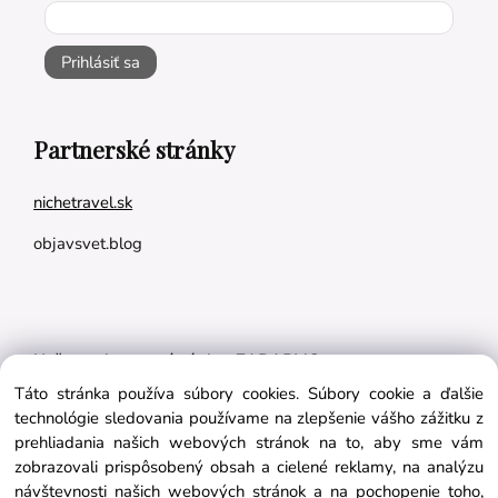
Prihlásiť sa
Partnerské stránky
nichetravel.sk
objavsvet.blog
Naše appky pre vás úplne ZADARMO:
Táto stránka používa súbory cookies. Súbory cookie a ďalšie
Tréningový plán na mieru
technológie sledovania používame na zlepšenie vášho zážitku z
BMI kalkulačka
prehliadania našich webových stránok na to, aby sme vám
zobrazovali prispôsobený obsah a cielené reklamy, na analýzu
Vygeneruj si výživový plán na mieru
návštevnosti našich webových stránok a na pochopenie toho,