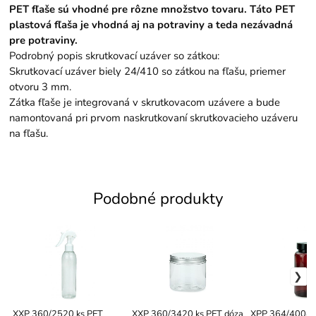
PET fľaše sú vhodné pre rôzne množstvo tovaru. Táto PET
plastová fľaša je vhodná aj na potraviny a teda nezávadná
pre potraviny.
Podrobný popis skrutkovací uzáver so zátkou:
Skrutkovací uzáver biely 24/410 so zátkou na fľašu, priemer
otvoru 3 mm.
Zátka fľaše je integrovaná v skrutkovacom uzávere a bude
namontovaná pri prvom naskrutkovaní skrutkovacieho uzáveru
na fľašu.
Podobné produkty
XXP 360/2520 ks PET
XXP 360/3420 ks PET dóza
XPP 364/4004 