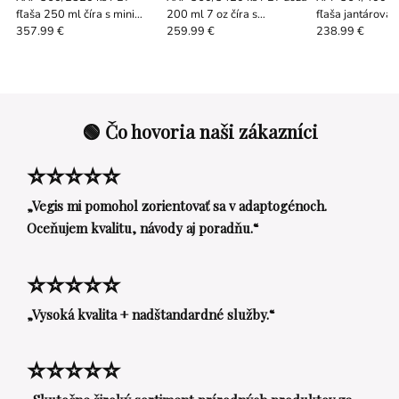
fľaša 250 ml číra s mini
200 ml 7 oz číra s
fľaša jantárová 
spúšťacím rozprašovačom
hliníkovým skrutkovacím
čiernym uzáve
357.99 €
259.99 €
238.99 €
24/410
viečkom s EPE vložkou
s EPE vložkou
🟢 Čo hovoria naši zákazníci
⭐⭐⭐⭐⭐
„Vegis mi pomohol zorientovať sa v adaptogénoch.
Oceňujem kvalitu, návody aj poradňu.“
⭐⭐⭐⭐⭐
„Vysoká kvalita + nadštandardné služby.“
⭐⭐⭐⭐⭐