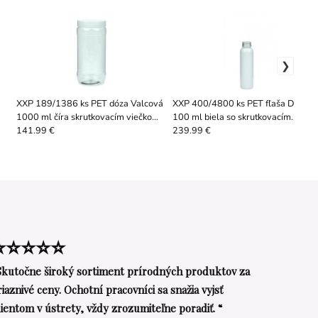
XXP 189/1386 ks PET dóza Valcová
XXP 400/4800 ks PET fľaša Daniel
1000 ml číra skrutkovacím viečkom
100 ml biela so skrutkovacím
TS
biela, hrdlo 82 RTS
uzáverom Alu 24/410
141.99 €
239.99 €
⭐⭐⭐⭐⭐
Skutočne široký sortiment prírodných produktov za
riaznivé ceny. Ochotní pracovníci sa snažia vyjsť
lientom v ústrety, vždy zrozumiteľne poradiť. “