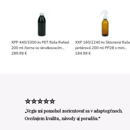
XPP 440/3300 ks PET fľaša Rafael
XXP 160/2240 ks Sklenená fľaša
200 ml čierna so skrutkovacím
jantárová 200 ml PP28 s mini
uzáverom Alu 24/410
spúšťacím postrekovačom 28/41
289.99 €
184.99 €
⭐⭐⭐⭐⭐
„Vegis mi pomohol zorientovať sa v adaptogénoch.
Oceňujem kvalitu, návody aj poradňu.“