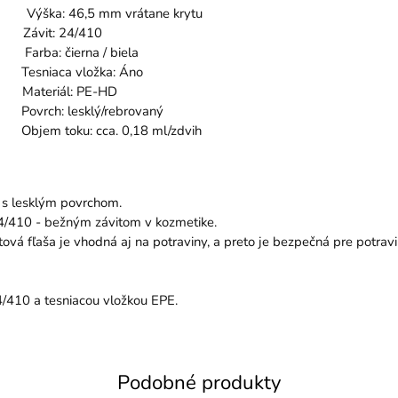
6,5 mm vrátane krytu
 24/410
rna / biela
a vložka: Áno
l: PE-HD
klý/rebrovaný
ca. 0,18 ml/zdvih
a s lesklým povrchom.
4/410 - bežným závitom v kozmetike.
vá fľaša je vhodná aj na potraviny, a preto je bezpečná pre potraviny
4/410 a tesniacou vložkou EPE.
Podobné produkty