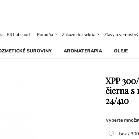
ural, BIO obchod
Poradňa
Zákaznícka sekcia
Zľavy a vernostn
OZMETICKÉ SUROVINY
AROMATERAPIA
OLEJE
XPP 300/
čierna s
24/410
vyberte množs
box / 300