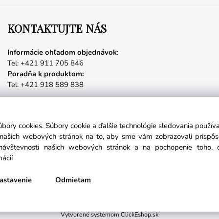
KONTAKTUJTE NÁS
Informácie ohľadom objednávok:
Tel: +421 911 705 846
Poradňa k produktom:
Tel: +421 918 589 838
úbory cookies. Súbory cookie a ďalšie technológie sledovania použí
Partnerské stránky
a našich webových stránok na to, aby sme vám zobrazovali prispô
návštevnosti našich webových stránok a na pochopenie toho, od
mácií
láste sa na odber noviniek:
nichetravel.sk
objavsvet.blog
astavenie
Odmietam
Prihlásiť sa
Vytvorené systémom ClickEshop.sk