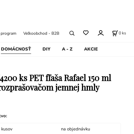
0
ks
ý program
Veľkoobchod - B2B
DOMÁCNOSŤ
DIY
A - Z
AKCIE
4200 ks PET fľaša Rafael 150 ml
 rozprašovačom jemnej hmly
tvo
:
 kusov
na objednávku