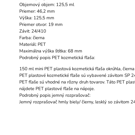
Objemový objem: 125,5 ml Výška: 4
Priemer: 46,2 mm Závit:
Výška: 125,5 mm Farba: čie
Priemer otvor: 19 mm Tesniac
Závit: 24/410 Materiá
Farba: čierna Povrch: les
Materiál: PET Objem toku: c
Maximálna výška štítka: 68 mm
Podrobný popis PET kozmetická fľaša:
150 ml mini PET plastová kozmetická fľaša okrúhla, čiern
PET plastové kozmetické fľaše sú vybavené závitom SP 2
PET fľaše sú vhodné na rôzny druh tovarov. Táto PET plasto
nájdete PET plastové fľaše na nápoje.
Podrobný popis jemný rozprašovač:
Jemný rozprašovač hmly biely/ čierny, lesklý so závitom 2