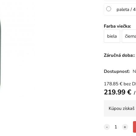
paleta / 
Farba viečka
:
biela
čiern
Záručná doba::
Dostupnosť:
N
178.85
€
bez 
219.99
€
Kúpou získaš