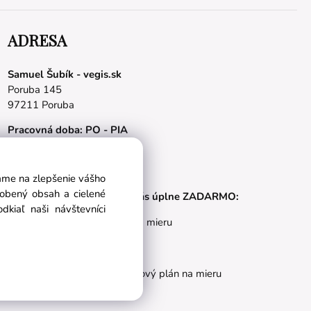
ADRESA
Samuel Šubík - vegis.sk
Poruba 145
97211 Poruba
Pracovná doba: PO - PIA
08.00 - 16.00 hod.
E-mail:
obchod@vegis.sk
vame na zlepšenie vášho
sobený obsah a cielené
Naše appky pre vás úplne ZADARMO:
kiaľ naši návštevníci
Tréningový plán na mieru
BMI kalkulačka
Vygeneruj si výživový plán na mieru