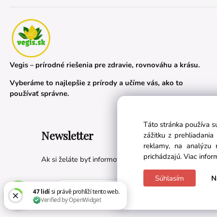
Vegis – prírodné riešenia pre zdravie, rovnováhu a krásu.
Vyberáme to najlepšie z prírody a učíme vás, ako to
používať správne.
Táto stránka používa s
Newsletter
zážitku z prehliadani
reklamy, na analýzu 
prichádzajú.
Viac infor
Ak si želáte byť informovaní o novinkách a akciách, prih
Súhlasím
N