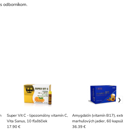
 s odborníkom.
m
Super Vit C - lipozomálny vitamín C,
Amygdalín (vitamín B17), extrakt z
Vita Sanus, 10 fľaštičiek
marhuľových jadier, 60 kapsúl
17.90 €
36.39 €