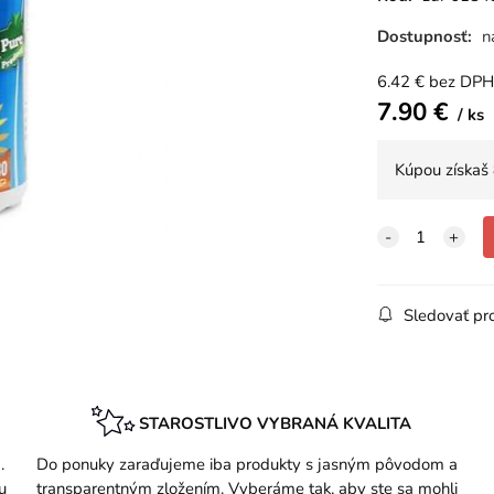
Dostupnosť:
n
6.42
€
bez DPH
7.90
€
ks
Kúpou získaš
Sledovať pr
STAROSTLIVO VYBRANÁ KVALITA
.
Do ponuky zaraďujeme iba produkty s jasným pôvodom a
u
transparentným zložením. Vyberáme tak, aby ste sa mohli