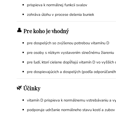
prispieva k normálnej funkcii svalov
zohráva úlohu v procese delenia buniek
👤
Pre koho je vhodný
pre dospelých so zvýšenou potrebou vitamínu D
pre osoby s nízkym vystavením slnečnému žiareniu
pre ľudí, ktorí cielene dopĺňajú vitamín D vo vyšších
pre dospievajúcich a dospelých (podľa odporúčané
🌿
Účinky
vitamín D prispieva k normálnemu vstrebávaniu a vyu
podporuje udržanie normálneho stavu kostí a zubov