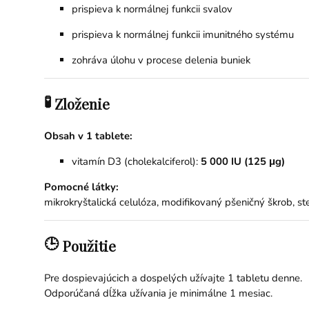
prispieva k normálnej funkcii svalov
prispieva k normálnej funkcii imunitného systému
zohráva úlohu v procese delenia buniek
🧪
Zloženie
Obsah v 1 tablete:
vitamín D3 (cholekalciferol):
5 000 IU (125 μg)
Pomocné látky:
mikrokryštalická celulóza, modifikovaný pšeničný škrob, ste
🕒
Použitie
Pre dospievajúcich a dospelých užívajte 1 tabletu denne.
Odporúčaná dĺžka užívania je minimálne 1 mesiac.