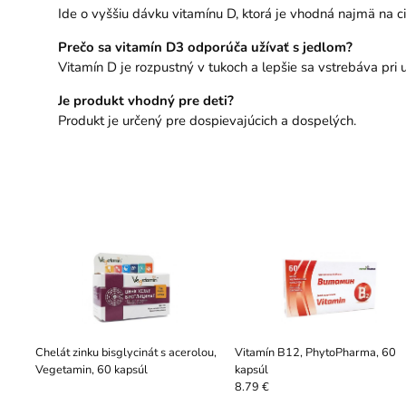
Ide o vyššiu dávku vitamínu D, ktorá je vhodná najmä na 
Prečo sa vitamín D3 odporúča užívať s jedlom?
Vitamín D je rozpustný v tukoch a lepšie sa vstrebáva pri u
Je produkt vhodný pre deti?
Produkt je určený pre dospievajúcich a dospelých.
Chelát zinku bisglycinát s acerolou,
Vitamín B12, PhytoPharma, 60
Vegetamin, 60 kapsúl
kapsúl
8.79 €