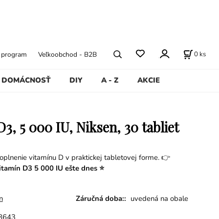
0
ks
ý program
Veľkoobchod - B2B
DOMÁCNOSŤ
DIY
A - Z
AKCIE
3, 5 000 IU, Niksen, 30 tabliet
oplnenie vitamínu D v praktickej tabletovej forme. 👉
vitamín D3 5 000 IU ešte dnes ⭐
n
Záručná doba::
uvedená na obale
8643