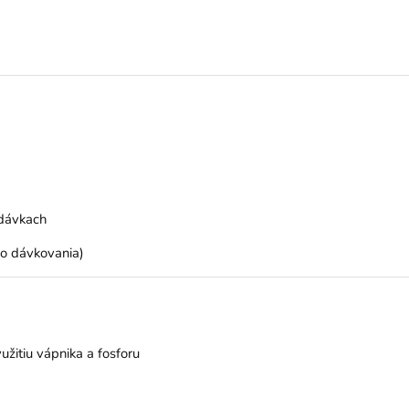
 dávkach
ho dávkovania)
žitiu vápnika a fosforu