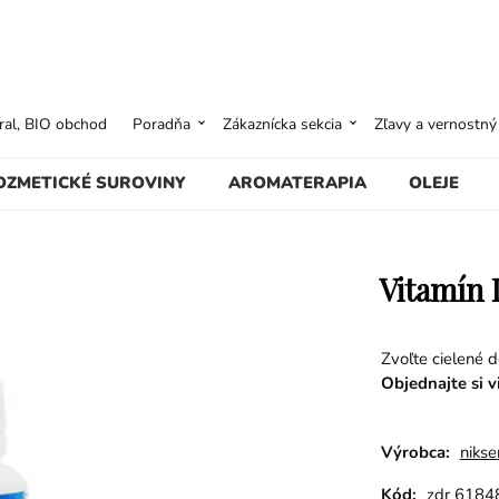
ural, BIO obchod
Poradňa
Zákaznícka sekcia
Zľavy a vernostn
OZMETICKÉ SUROVINY
AROMATERAPIA
OLEJE
Vitamín D
Zvoľte cielené d
Objednajte si 
Výrobca:
nikse
Kód:
zdr 6184