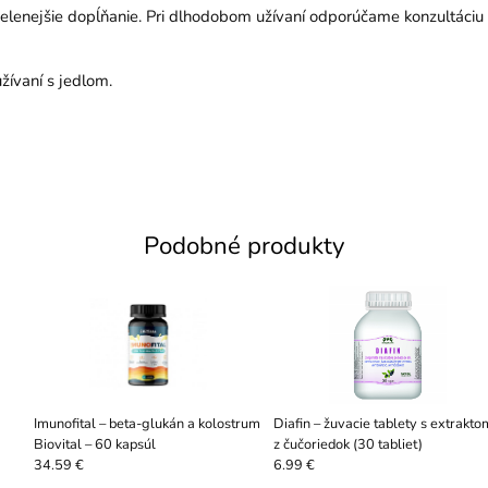
cielenejšie dopĺňanie. Pri dlhodobom užívaní odporúčame konzultáciu
žívaní s jedlom.
Podobné produkty
Imunofital – beta-glukán a kolostrum
Diafin – žuvacie tablety s extrakto
Biovital – 60 kapsúl
z čučoriedok (30 tabliet)
34.59 €
6.99 €