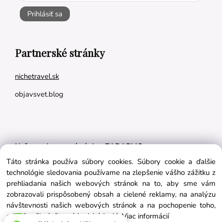
Prihlásiť sa
Partnerské stránky
nichetravel.sk
objavsvet.blog
Naše appky pre vás úplne ZADARMO:
Táto stránka používa súbory cookies. Súbory cookie a ďalšie
Tréningový plán na mieru
technológie sledovania používame na zlepšenie vášho zážitku z
BMI kalkulačka
prehliadania našich webových stránok na to, aby sme vám
zobrazovali prispôsobený obsah a cielené reklamy, na analýzu
Vygeneruj si výživový plán na mieru
návštevnosti našich webových stránok a na pochopenie toho,
odkiaľ naši návštevníci prichádzajú.
Viac informácií