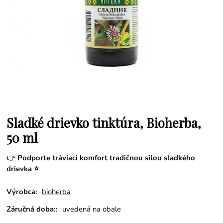
Sladké drievko tinktúra, Bioherba,
50 ml
👉
Podporte tráviaci komfort tradičnou silou sladkého
drievka ⭐
Výrobca:
bioherba
Záručná doba::
uvedená na obale