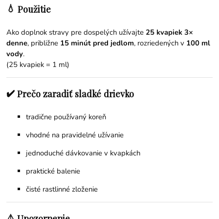
💧
Použitie
Ako doplnok stravy pre dospelých užívajte
25 kvapiek 3×
denne
, približne
15 minút pred jedlom
, rozriedených v
100 ml
vody
.
(25 kvapiek = 1 ml)
✔️
Prečo zaradiť sladké drievko
tradične používaný koreň
vhodné na pravidelné užívanie
jednoduché dávkovanie v kvapkách
praktické balenie
čisté rastlinné zloženie
⚠️
Upozornenie