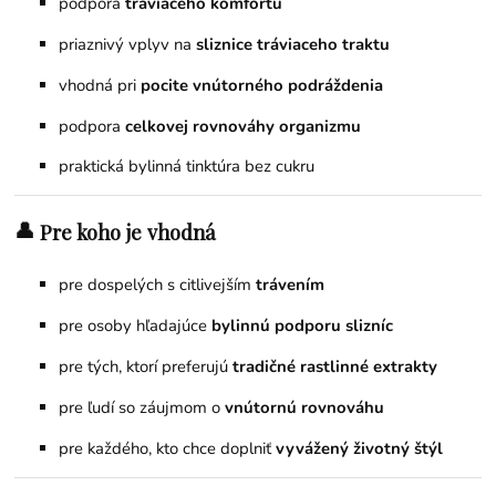
podpora
tráviaceho komfortu
priaznivý vplyv na
sliznice tráviaceho traktu
vhodná pri
pocite vnútorného podráždenia
podpora
celkovej rovnováhy organizmu
praktická bylinná tinktúra bez cukru
👤
Pre koho je vhodná
pre dospelých s citlivejším
trávením
pre osoby hľadajúce
bylinnú podporu slizníc
pre tých, ktorí preferujú
tradičné rastlinné extrakty
pre ľudí so záujmom o
vnútornú rovnováhu
pre každého, kto chce doplniť
vyvážený životný štýl