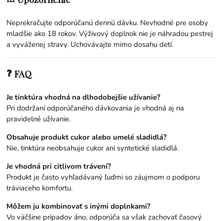
Neprekračujte odporúčanú dennú dávku. Nevhodné pre osoby
mladšie ako 18 rokov. Výživový doplnok nie je náhradou pestrej
a vyváženej stravy. Uchovávajte mimo dosahu detí.
❓
FAQ
Je tinktúra vhodná na dlhodobejšie užívanie?
Pri dodržaní odporúčaného dávkovania je vhodná aj na
pravidelné užívanie.
Obsahuje produkt cukor alebo umelé sladidlá?
Nie, tinktúra neobsahuje cukor ani syntetické sladidlá.
Je vhodná pri citlivom trávení?
Produkt je často vyhľadávaný ľuďmi so záujmom o podporu
tráviaceho komfortu.
Môžem ju kombinovať s inými doplnkami?
Vo väčšine prípadov áno, odporúča sa však zachovať časový