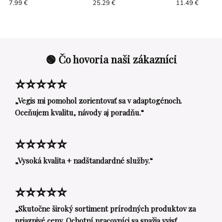
7.99 €
25.29 €
11.49 €
🟢 Čo hovoria naši zákazníci
⭐⭐⭐⭐⭐
„Vegis mi pomohol zorientovať sa v adaptogénoch.
Oceňujem kvalitu, návody aj poradňu.“
⭐⭐⭐⭐⭐
„Vysoká kvalita + nadštandardné služby.“
⭐⭐⭐⭐⭐
„Skutočne široký sortiment prírodných produktov za
priaznivé ceny. Ochotní pracovníci sa snažia vyjsť