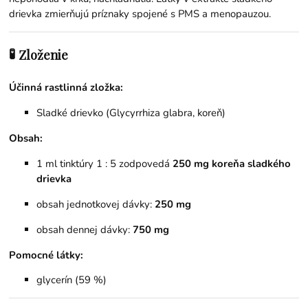
drievka zmierňujú príznaky spojené s PMS a menopauzou.
🧪
Zloženie
Účinná rastlinná zložka:
Sladké drievko (Glycyrrhiza glabra, koreň)
Obsah:
1 ml tinktúry 1 : 5 zodpovedá
250 mg koreňa sladkého
drievka
obsah jednotkovej dávky:
250 mg
obsah dennej dávky:
750 mg
Pomocné látky:
glycerín (59 %)