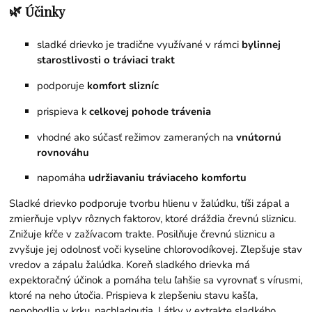
🌿
Účinky
sladké drievko je tradične využívané v rámci
bylinnej
starostlivosti o tráviaci trakt
podporuje
komfort slizníc
prispieva k
celkovej pohode trávenia
vhodné ako súčasť režimov zameraných na
vnútornú
rovnováhu
napomáha
udržiavaniu tráviaceho komfortu
Sladké drievko podporuje tvorbu hlienu v žalúdku, tíši zápal a
zmierňuje vplyv rôznych faktorov, ktoré dráždia črevnú sliznicu.
Znižuje kŕče v zažívacom trakte. Posilňuje črevnú sliznicu a
zvyšuje jej odolnosť voči kyseline chlorovodíkovej. Zlepšuje stav
vredov a zápalu žalúdka. Koreň sladkého drievka má
expektoračný účinok a pomáha telu ľahšie sa vyrovnať s vírusmi,
ktoré na neho útočia. Prispieva k zlepšeniu stavu kašľa,
nepohodlia v krku, nachladnutia. Látky v extrakte sladkého