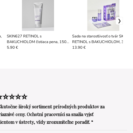
,
SKIN627 RETINOL s
Sada na starostlivosť o tvár SKIN62
BAKUCHIOLOM čistiaca pena, 150
RETINOL s BAKUCHIOLOM, 3 x 22
ml
ml + 50 g + 50 ml
5.90 €
13.90 €
⭐⭐⭐⭐⭐
Skutočne široký sortiment prírodných produktov za
riaznivé ceny. Ochotní pracovníci sa snažia vyjsť
lientom v ústrety, vždy zrozumiteľne poradiť. “