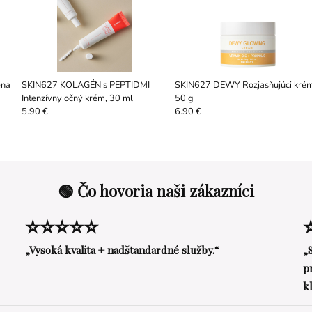
ena
SKIN627 KOLAGÉN s PEPTIDMI
SKIN627 DEWY Rozjasňujúci krém
Intenzívny očný krém, 30 ml
50 g
5.90 €
6.90 €
🟢 Čo hovoria naši zákazníci
⭐⭐⭐⭐⭐
„Vysoká kvalita + nadštandardné služby.“
„
p
k