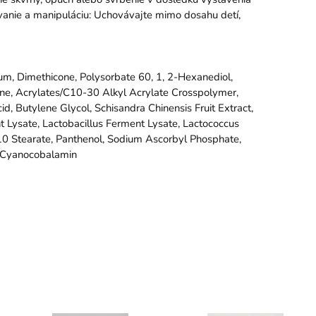
vanie a manipuláciu: Uchovávajte mimo dosahu detí,
tum, Dimethicone, Polysorbate 60, 1, 2-Hexanediol,
one, Acrylates/C10-30 Alkyl Acrylate Crosspolymer,
 Butylene Glycol, Schisandra Chinensis Fruit Extract,
nt Lysate, Lactobacillus Ferment Lysate, Lactococcus
10 Stearate, Panthenol, Sodium Ascorbyl Phosphate,
e, Cyanocobalamin