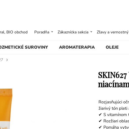
ural, BIO obchod
Poradňa
Zákaznícka sekcia
Zľavy a vernostn
OZMETICKÉ SUROVINY
AROMATERAPIA
OLEJE
27
SKIN627 
niacínam
Rozjasňujúci oč
žiarivý tón plet
✔ S vitamínom C
✔ Rozžiari oblas
✔ Pomáha vytvor