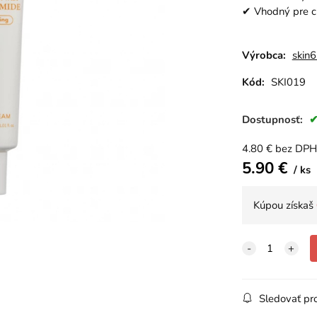
✔ Vhodný pre ci
Výrobca:
skin
Kód:
SKI019
Dostupnosť:
4.80
€
bez DPH
5.90
€
ks
Kúpou získaš
Sledovať pr