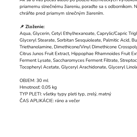
priamemu slnečnému žiareniu, poraďte sa s odborníkom. N
chráňte pred priamym slnečným žiarením.
📌 Zloženie:
Aqua, Glycerin, Cetyl Ethylhexanoate, Caprylic/Capric Tri
Glyceryl Stearate, Sorbitan Sesquioleate, Palmitic Acid,
Triethanolamine, Dimethicone/Vinyl Dimethicone Crosspoly
Citrus Junos Fruit Extract, Hippophae Rhamnoides Fruit Ext
Ferment Lysate, Saccharomyces Ferment Filtrate, Strepto
Tocopheryl Acetate, Glyceryl Arachidonate, Glyceryl Linole
OBJEM: 30 ml
Hmotnosť: 0,05 kg
TYP PLETI: všetky typy pleti typ, zrelý, matný
ČAS APLIKÁCIE: ráno a večer