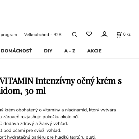
0
ks
ý program
Veľkoobchod - B2B
DOMÁCNOSŤ
DIY
A - Z
AKCIE
VITAMIN Intenzívny očný krém s
idom, 30 ml
ný krém obohatený o vitamíny a niacínamid, ktorý vytvára
i a zároveň rozjasňuje pokožku okolo očí.
 dodáva zdravý a žiarivý vzhľad.
ť pod očami pre svieži vzhľad.
iť hydratačnú bariéru pre hladkú textúru pleti.