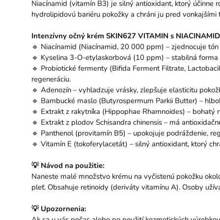
Niacínamid (vitamín B3) je silný antioxidant, ktorý účinne
hydrolipidovú bariéru pokožky a chráni ju pred vonkajšími fa
Intenzívny očný krém SKIN627 VITAMIN s NIACINAMID
🔹 Niacínamid (Niacínamid, 20 000 ppm) – zjednocuje tón p
🔹 Kyselina 3-O-etylaskorbová (10 ppm) – stabilná forma 
🔹 Probiotické fermenty (Bifida Ferment Filtrate, Lactoba
regeneráciu.
🔹 Adenozín – vyhladzuje vrásky, zlepšuje elasticitu poko
🔹 Bambucké maslo (Butyrospermum Parkii Butter) – hlbok
🔹 Extrakt z rakytníka (Hippophae Rhamnoides) – bohatý na 
🔹 Extrakt z plodov Schisandra chinensis – má antioxidačn
🔹 Panthenol (provitamín B5) – upokojuje podráždenie, reg
🔹 Vitamín E (tokoferylacetát) – silný antioxidant, ktorý c
💡 Návod na použitie:
Naneste malé množstvo krému na vyčistenú pokožku okolo o
pleť. Obsahuje retinoidy (deriváty vitamínu A). Osoby už
💡 Upozornenia:
Ak sa u vás počas alebo po použití kozmetických výrobkov