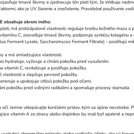
 rozjasňuje tmavé škvrny a zjednocuje tón pleti tým, že inhibuje na
ktormi, ako je UV žiarenie a znečistenie. Pravidelné používanie vedie 
E obsahuje okrem iného:
leti, má protizápalové vlastnosti, reguluje tvorbu kožného mazu a po
vitamínu C, zosvetľuje tmavé škvrny, podporuje syntézu kolagénu a 
cillus Ferment Lysate, Saccharomyces Ferment Filtrate) – posilňujú m
žky a má omladzujúce vlastnosti.
o hydratuje, vyživuje a chráni pokožku pred vysušením.
vitamín C, revitalizuje a posilňuje pokožku.
é vlastnosti a zlepšuje pevnosť pokožky.
eneruje a upokojuje citlivú pokožku pod očami.
hráni pokožku pred voľnými radikálmi a spomaľuje procesy starnutia.
čí. Jemne vklepávajte končekmi prstov, kým sa úplne nevstrebe. Použ
ívajúce vitamín A zo stravy alebo doplnkov by mali byť opatrné a ne
 vyskytnú abnormálne príznaky alebo vedľajšie účinky, ako sú červe