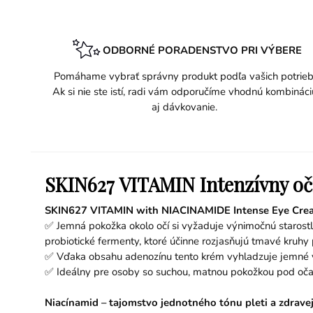
ODBORNÉ PORADENSTVO PRI VÝBERE
Pomáhame vybrať správny produkt podľa vašich potrieb
Ak si nie ste istí, radi vám odporučíme vhodnú kombináci
aj dávkovanie.
SKIN627 VITAMIN Intenzívny oč
SKIN627 VITAMIN with NIACINAMIDE Intense Eye Cream
✅ Jemná pokožka okolo očí si vyžaduje výnimočnú starost
probiotické fermenty, ktoré účinne rozjasňujú tmavé kruh
✅ Vďaka obsahu adenozínu tento krém vyhladzuje jemné vr
✅ Ideálny pre osoby so suchou, matnou pokožkou pod očam
Niacínamid – tajomstvo jednotného tónu pleti a zdravej