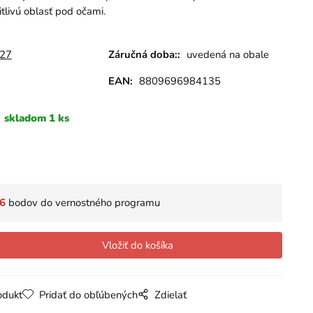
tlivú oblasť pod očami.
627
Záručná doba::
uvedená na obale
EAN:
8809696984135
skladom 1 ks
6
bodov do vernostného programu
odukt
Pridať do obľúbených
Zdielať