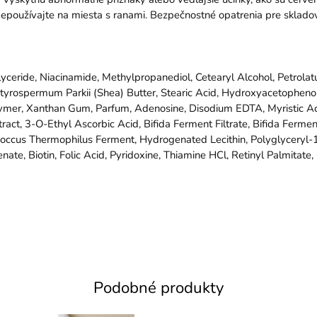
epoužívajte na miesta s ranami. Bezpečnostné opatrenia pre sklado
glyceride, Niacinamide, Methylpropanediol, Cetearyl Alcohol, Petrola
 Butyrospermum Parkii (Shea) Butter, Stearic Acid, Hydroxyacetophen
mer, Xanthan Gum, Parfum, Adenosine, Disodium EDTA, Myristic Acid,
ract, 3-O-Ethyl Ascorbic Acid, Bifida Ferment Filtrate, Bifida Ferme
coccus Thermophilus Ferment, Hydrogenated Lecithin, Polyglyceryl-
nate, Biotin, Folic Acid, Pyridoxine, Thiamine HCl, Retinyl Palmitat
Podobné produkty