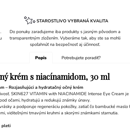
STAROSTLIVO VYBRANÁ KVALITA
.
Do ponuky zaraďujeme iba produkty s jasným pôvodom a
u
transparentným zložením. Vyberáme tak, aby ste sa mohli
spoľahnúť na bezpečnosť aj účinnosť.
Popis
Potrebujete poradiť?
ný krém s niacínamidom, 30 ml
 – Rozjasňujúci a hydratačný očný krém
livosť. SKIN627 VITAMIN with NIACINAMIDE Intense Eye Cream je po
y pod očami, hydratujú a redukujú známky únavy.
ásky a podporuje regeneráciu pokožky, zatiaľ čo bambucké maslo hĺb
i, viditeľnými tmavými kruhmi a skorými známkami starnutia.
 pleti