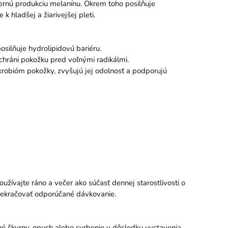
dmernú produkciu melanínu. Okrem toho posilňuje
k hladšej a žiarivejšej pleti.
silňuje hydrolipidovú bariéru.
chráni pokožku pred voľnými radikálmi.
ikrobióm pokožky, zvyšujú jej odolnosť a podporujú
ívajte ráno a večer ako súčasť dennej starostlivosti o
prekračovať odporúčané dávkovanie.
né škvrny, opuch alebo svrbenie v dôsledku vystavenia