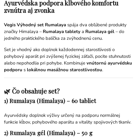
Ayurvédska podpora kĺbového komfortu
zvnútra aj zvonka
Vegis Výhodný set Rumalaya
spája dva obľúbené produkty
značky Himalaya –
Rumalaya tablety
a
Rumalaya gél
– do
jedného praktického balíčka za zvýhodnenú cenu.
Set je vhodný ako doplnok každodennej starostlivosti o
pohybový aparát pri zvýšenej fyzickej záťaži, pocite stuhnutosti
alebo nepohodlia pri pohybe. Kombinuje
vnútornú ayurvédsku
podporu
s
lokálnou masážnou starostlivosťou
.
🌿 Čo obsahuje set?
1) Rumalaya (Himalaya) – 60 tabliet
Ayurvédsky doplnok výživy určený na podporu normálnej
funkcie kĺbov, pohybového aparátu a vitality spojivových tkanív.
2) Rumalaya gél (Himalaya) – 50 g