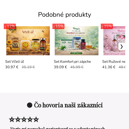
Podobné produkty
- 12%
- 15%
- 15%
Set Včelí úľ
Set Komfort pri zápche
Set Ružové neb
30.97 €
35.19 €
39.09 €
45.99 €
41.36 €
48.66
🟢 Čo hovoria naši zákazníci
⭐⭐⭐⭐⭐
„Vegis mi pomohol zorientovať sa v adaptogénoch.