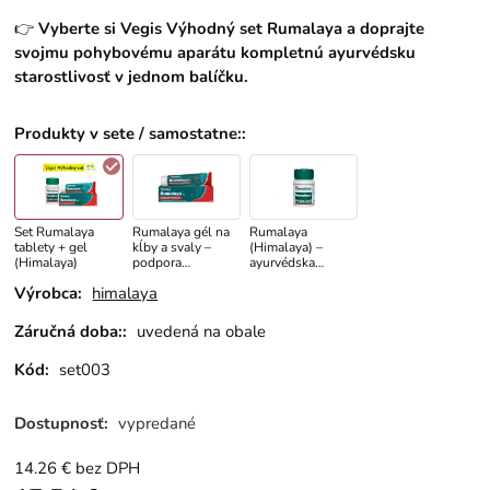
👉
Vyberte si Vegis Výhodný set Rumalaya a doprajte
svojmu pohybovému aparátu kompletnú ayurvédsku
starostlivosť v jednom balíčku.
Produkty v sete / samostatne:
:
Set Rumalaya
Rumalaya gél na
Rumalaya
tablety + gel
kĺby a svaly –
(Himalaya) –
(Himalaya)
podpora
ayurvédska
pohyblivosti 50 g
podpora kĺbového
Výrobca:
himalaya
komfortu, 60
tabliet
Záručná doba::
uvedená na obale
Kód:
set003
Dostupnosť:
vypredané
14.26
€
bez DPH