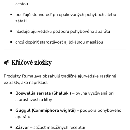
cestou
pociťujú stuhnutosť pri opakovaných pohyboch alebo
záťaži
hľadajú ajurvédsku podporu pohybového aparátu
chcú doplniť starostlivosť aj lokálnou masážou
🌱 Kľúčové zložky
Produkty Rumalaya obsahujú tradičné ajurvédske rastlinné
extrakty, ako napríklad:
Boswellia serrata (Shallaki)
– bylina využívaná pri
starostlivosti o kĺby
Guggul (Commiphora wightii)
– podpora pohybového
aparátu
Zázvor
– súčasť masážnych receptúr