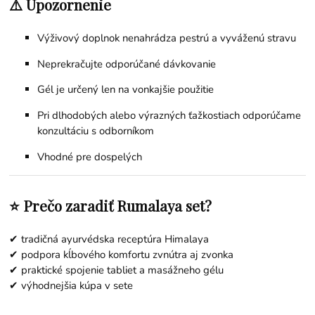
⚠️ Upozornenie
Výživový doplnok nenahrádza pestrú a vyváženú stravu
Neprekračujte odporúčané dávkovanie
Gél je určený len na vonkajšie použitie
Pri dlhodobých alebo výrazných ťažkostiach odporúčame
konzultáciu s odborníkom
Vhodné pre dospelých
⭐ Prečo zaradiť Rumalaya set?
✔ tradičná ayurvédska receptúra Himalaya
✔ podpora kĺbového komfortu zvnútra aj zvonka
✔ praktické spojenie tabliet a masážneho gélu
✔ výhodnejšia kúpa v sete