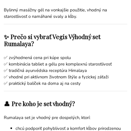
Bylinný masážny gél na vonkajšie použitie, vhodný na
starostlivosť o namáhané svaly a kĺby.
✨ Prečo si vybrať Vegis Výhodný set
Rumalaya?
✅ zvýhodnená cena pri kúpe spolu
✅ kombinácia tabliet a gélu pre komplexnú starostlivosť
✅ tradičná ayurvédska receptúra Himalaya
✅ vhodné pri aktívnom životnom štýle a fyzickej záťaži
✅ praktický balíček na doma aj na cesty
👤 Pre koho je set vhodný?
Rumalaya set je vhodný pre dospelých, ktorí:
chcú podporiť pohyblivosť a komfort kĺbov prirodzenou