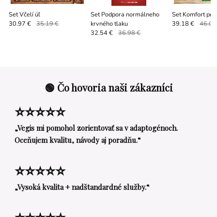
Set Včelí úľ
Set Podpora normálneho
Set Komfort pri
krvného tlaku
30.97 €
35.19 €
39.18 €
46.09
32.54 €
36.98 €
🟢 Čo hovoria naši zákazníci
⭐⭐⭐⭐⭐
„Vegis mi pomohol zorientovať sa v adaptogénoch.
Oceňujem kvalitu, návody aj poradňu.“
⭐⭐⭐⭐⭐
„Vysoká kvalita + nadštandardné služby.“