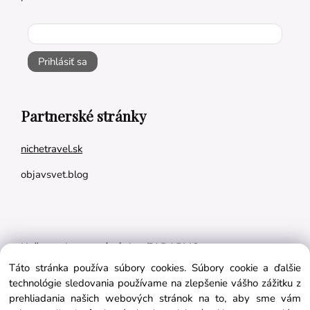
Prihlásiť sa
Partnerské stránky
nichetravel.sk
objavsvet.blog
Naše appky pre vás úplne ZADARMO:
Táto stránka používa súbory cookies. Súbory cookie a ďalšie
Tréningový plán na mieru
technológie sledovania používame na zlepšenie vášho zážitku z
BMI kalkulačka
prehliadania našich webových stránok na to, aby sme vám