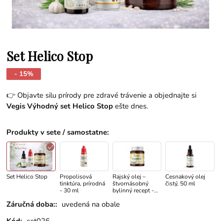
Set Helico Stop
- 15%
👉 Objavte silu prírody pre zdravé trávenie a objednajte si
Vegis Výhodný set Helico Stop
ešte dnes.
Produkty v sete / samostatne
:
Set Helico Stop
Propolisová
Rajský olej –
Cesnakový olej
tinktúra, prírodná
štvornásobný
čistý, 50 ml
- 30 ml
bylinný recept -
pečeň, trávenie a
Záručná doba::
uvedená na obale
očista, 60 kapsúl