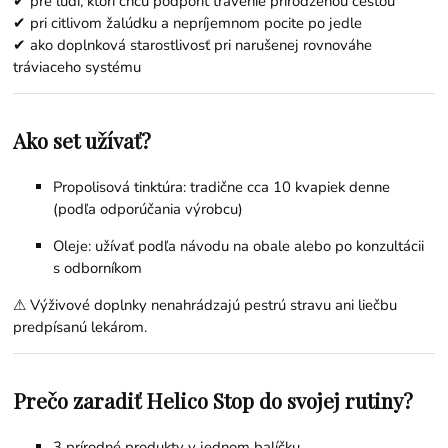
✔ pre ľudí, ktorí chcú podporiť trávenie prirodzenou cestou
✔ pri citlivom žalúdku a nepríjemnom pocite po jedle
✔ ako doplnková starostlivosť pri narušenej rovnováhe
tráviaceho systému
Ako set užívať?
Propolisová tinktúra: tradične cca 10 kvapiek denne
(podľa odporúčania výrobcu)
Oleje: užívať podľa návodu na obale alebo po konzultácii
s odborníkom
⚠ Výživové doplnky nenahrádzajú pestrú stravu ani liečbu
predpísanú lekárom.
Prečo zaradiť Helico Stop do svojej rutiny?
3 prírodné produkty v jednom balíčku