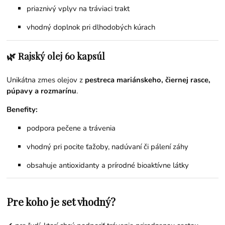
priaznivý vplyv na tráviaci trakt
vhodný doplnok pri dlhodobých kúrach
🌿 Rajský olej 60 kapsúl
Unikátna zmes olejov z
pestreca mariánskeho, čiernej rasce,
púpavy a rozmarínu
.
Benefity:
podpora pečene a trávenia
vhodný pri pocite ťažoby, nadúvaní či pálení záhy
obsahuje antioxidanty a prírodné bioaktívne látky
Pre koho je set vhodný?