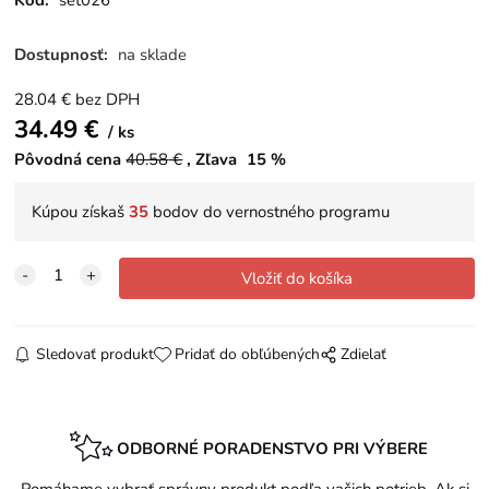
Kód:
set026
Dostupnosť:
na sklade
28.04
€
bez DPH
34.49
€
ks
Pôvodná cena
40.58
€
Zľava
15
%
Kúpou získaš
35
bodov do vernostného programu
Sledovať produkt
Pridať do obľúbených
Zdielať
ODBORNÉ PORADENSTVO PRI VÝBERE