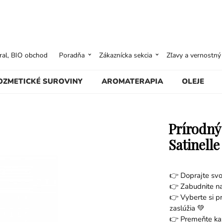
ural, BIO obchod
Poradňa
Zákaznícka sekcia
Zľavy a vernostn
OZMETICKÉ SUROVINY
AROMATERAPIA
OLEJE
Prírodný
Satinelle
👉 Doprajte svo
👉 Zabudnite na
👉 Vyberte si pr
zaslúžia 💚
👉 Premeňte kaž