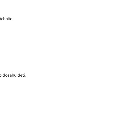
chnite.
o dosahu detí.