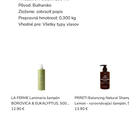
Pôvod: Bulharsko
Zloženie: zobraziť popis
Prepravná hmotnosť: 0,300 kg
Vhodné pre: Všetky typy vlasov
LA FERME Laminaria šampón
PRRETI Balancing Natural Sham
BOROVICA & EUKALYPTUS, 500
Lemon - vyrovnávajúci šampón, 
ml
ml
12.90 €
13.90 €