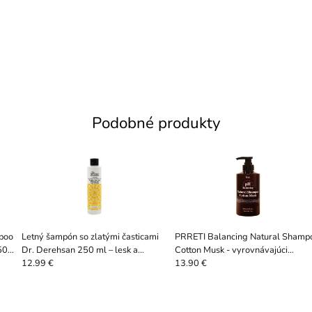
Podobné produkty
poo
Letný šampón so zlatými časticami
PRRETI Balancing Natural Shamp
500
Dr. Derehsan 250 ml – lesk a
Cotton Musk - vyrovnávajúci
ochrana vlasov
šampón, 500 ml
12.99 €
13.90 €