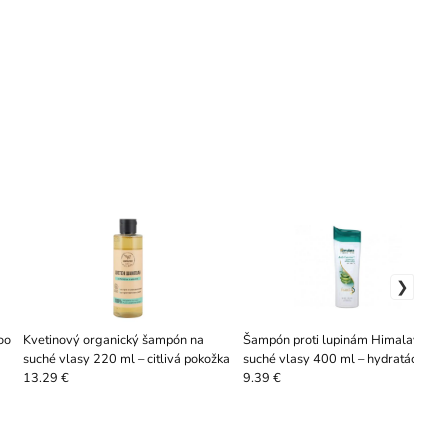
oo
Kvetinový organický šampón na
Šampón proti lupinám Himalaya pr
suché vlasy 220 ml – citlivá pokožka
suché vlasy 400 ml – hydratácia
13.29 €
9.39 €