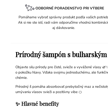
ODBORNÉ PORADENSTVO PRI VÝBERE
Pomáhame vybrať správny produkt podľa vašich potrieb
Ak si nie ste istí, radi vám odporučíme vhodnú kombináci
aj dávkovanie.
Prírodný šampón s bulharským 
Objavte silu prírody pre čisté, svieže a vyvážené vlasy 🌿
o pokožku hlavy. Vďaka svojmu jednoduchému, ale funkčném
chémie.
Prírodný íl pomáha absorbovať prebytočný maz a nečistoty
umývaniu vlasov svieži a pozitívny vibe 🍊
✨ Hlavné benefity