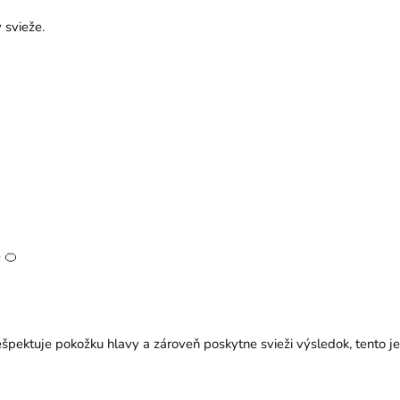
 svieže.
 🍊
špektuje pokožku hlavy a zároveň poskytne svieži výsledok, tento je