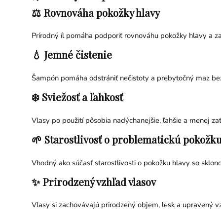
⚖️ Rovnováha pokožky hlavy
Prírodný íl pomáha podporiť rovnováhu pokožky hlavy a zan
💧 Jemné čistenie
Šampón pomáha odstrániť nečistoty a prebytočný maz be
❄️ Sviežosť a ľahkosť
Vlasy po použití pôsobia nadýchanejšie, ľahšie a menej za
🌱 Starostlivosť o problematickú pokožk
Vhodný ako súčasť starostlivosti o pokožku hlavy so sklo
✨ Prirodzený vzhľad vlasov
Vlasy si zachovávajú prirodzený objem, lesk a upravený v