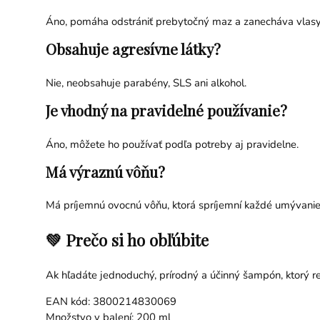
Áno, pomáha odstrániť prebytočný maz a zanecháva vlasy
Obsahuje agresívne látky?
Nie, neobsahuje parabény, SLS ani alkohol.
Je vhodný na pravidelné používanie?
Áno, môžete ho používať podľa potreby aj pravidelne.
Má výraznú vôňu?
Má príjemnú ovocnú vôňu, ktorá spríjemní každé umývanie
💚 Prečo si ho obľúbite
Ak hľadáte jednoduchý, prírodný a účinný šampón, ktorý re
EAN kód: 3800214830069
Množstvo v balení: 200 ml