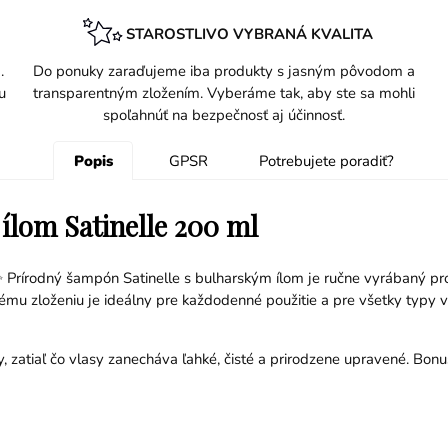
STAROSTLIVO VYBRANÁ KVALITA
.
Do ponuky zaraďujeme iba produkty s jasným pôvodom a
u
transparentným zložením. Vyberáme tak, aby ste sa mohli
spoľahnúť na bezpečnosť aj účinnosť.
Popis
GPSR
Potrebujete poradiť?
ílom Satinelle 200 ml
✨ Prírodný šampón Satinelle s bulharským ílom je ručne vyrábaný prod
u zloženiu je ideálny pre každodenné použitie a pre všetky typy vl
, zatiaľ čo vlasy zanecháva ľahké, čisté a prirodzene upravené. Bo