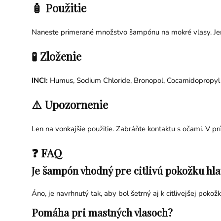
🧴 Použitie
Naneste primerané množstvo šampónu na mokré vlasy. Jem
🧪 Zloženie
INCI:
Humus, Sodium Chloride, Bronopol, Cocamidopropyl 
⚠️ Upozornenie
Len na vonkajšie použitie. Zabráňte kontaktu s očami. V p
❓ FAQ
Je šampón vhodný pre citlivú pokožku hla
Áno, je navrhnutý tak, aby bol šetrný aj k citlivejšej pokožk
Pomáha pri mastných vlasoch?