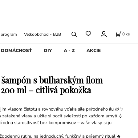
0
ks
ý program
Veľkoobchod - B2B
DOMÁCNOSŤ
DIY
A - Z
AKCIE
 šampón s bulharským ílom
 200 ml – citlivá pokožka
jim vlasom čistotu a rovnováhu vďaka sile prírodného ílu 🌿✨
 zaťažené vlasy a užite si pocit sviežosti po každom umytí 💧
írodnú starostlivosť bez kompromisov – vaše vlasy si ju
dodennú rutinu na jednoduchý, funkčný a príjemný rituál 🔥