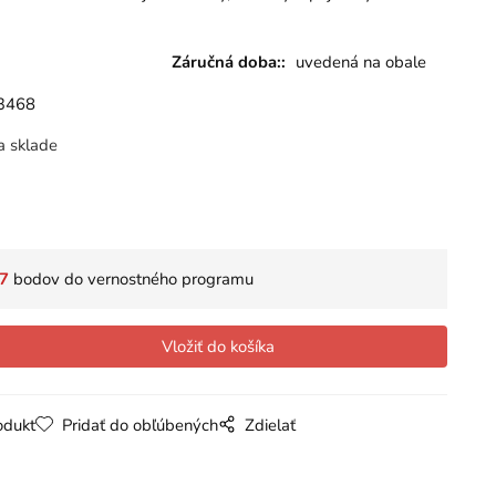
Záručná doba::
uvedená na obale
3468
a sklade
7
bodov do vernostného programu
odukt
Pridať do obľúbených
Zdielať