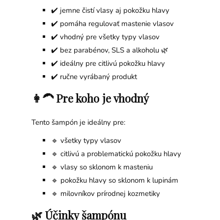
✔️ jemne čistí vlasy aj pokožku hlavy
✔️ pomáha regulovať mastenie vlasov
✔️ vhodný pre všetky typy vlasov
✔️ bez parabénov, SLS a alkoholu 🌿
✔️ ideálny pre citlivú pokožku hlavy
✔️ ručne vyrábaný produkt
👩‍🦱 Pre koho je vhodný
Tento šampón je ideálny pre:
🔹 všetky typy vlasov
🔹 citlivú a problematickú pokožku hlavy
🔹 vlasy so sklonom k masteniu
🔹 pokožku hlavy so sklonom k lupinám
🔹 milovníkov prírodnej kozmetiky
🌿 Účinky šampónu