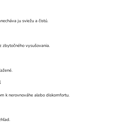
echáva ju sviežu a čistú.
z zbytočného vysušovania.
ťažené.
u
nom k nerovnováhe alebo diskomfortu.
zhľad.