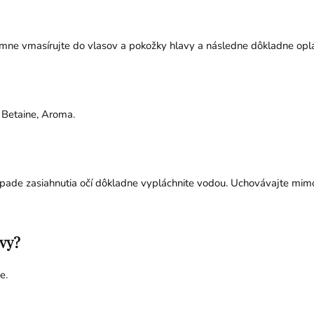
ne vmasírujte do vlasov a pokožky hlavy a následne dôkladne oplá
Betaine, Aroma.
rípade zasiahnutia očí dôkladne vypláchnite vodou. Uchovávajte mim
vy?
e.