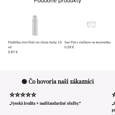
Podobné produkty
Fľaštička mini Roll-on rôzne farby 10
San Pot s viečkom na kozmetiku
ml
0.59 €
0.87 €
🟢 Čo hovoria naši zákazníci
⭐⭐⭐⭐⭐
„Vysoká kvalita + nadštandardné služby.“
„
p