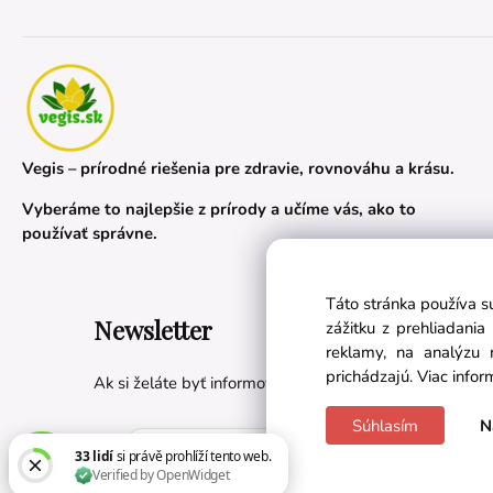
Vegis – prírodné riešenia pre zdravie, rovnováhu a krásu.
Vyberáme to najlepšie z prírody a učíme vás, ako to
používať správne.
Táto stránka používa s
Newsletter
zážitku z prehliadani
reklamy, na analýzu 
prichádzajú.
Viac infor
Ak si želáte byť informovaní o novinkách a akciách, prih
Súhlasím
N