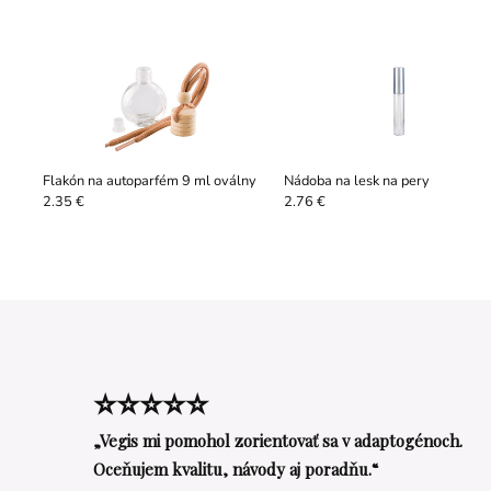
Flakón na autoparfém 9 ml oválny
Nádoba na lesk na pery
2.35 €
2.76 €
⭐⭐⭐⭐⭐
„Vegis mi pomohol zorientovať sa v adaptogénoch.
Oceňujem kvalitu, návody aj poradňu.“