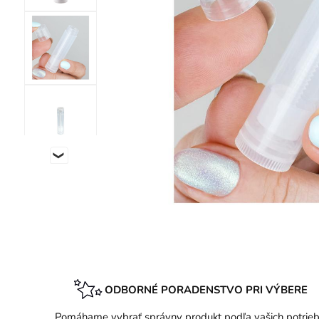
ODBORNÉ PORADENSTVO PRI VÝBERE
Pomáhame vybrať správny produkt podľa vašich potrieb