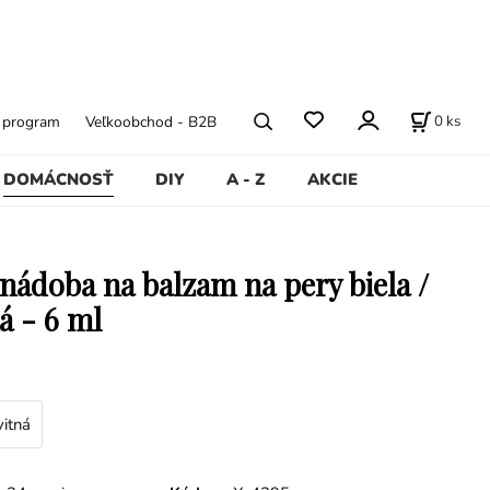
0
ks
ý program
Veľkoobchod - B2B
DOMÁCNOSŤ
DIY
A - Z
AKCIE
 nádoba na balzam na pery biela /
á - 6 ml
vitná