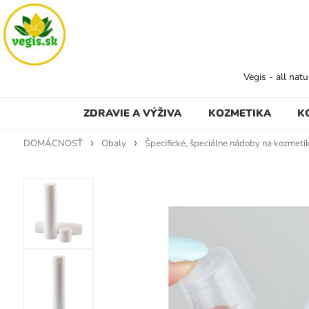
Vegis - all nat
ZDRAVIE A VÝŽIVA
KOZMETIKA
K
DOMÁCNOSŤ
Obaly
Špecifické, špeciálne nádoby na kozmeti