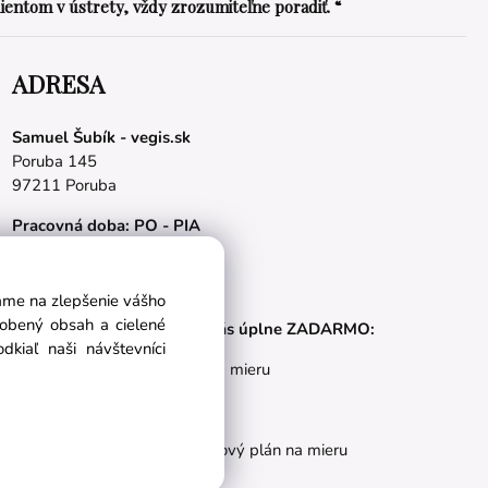
lientom v ústrety, vždy zrozumiteľne poradiť. “
ADRESA
Samuel Šubík - vegis.sk
Poruba 145
97211 Poruba
Pracovná doba: PO - PIA
08.00 - 16.00 hod.
E-mail:
obchod@vegis.sk
vame na zlepšenie vášho
sobený obsah a cielené
Naše appky pre vás úplne ZADARMO:
kiaľ naši návštevníci
Tréningový plán na mieru
BMI kalkulačka
Vygeneruj si výživový plán na mieru