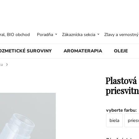
ural, BIO obchod
Poradňa
Zákaznícka sekcia
Zľavy a vernostn
OZMETICKÉ SUROVINY
AROMATERAPIA
OLEJE
ku
Plastová
priesvitn
vyberte farbu
:
biela
pries