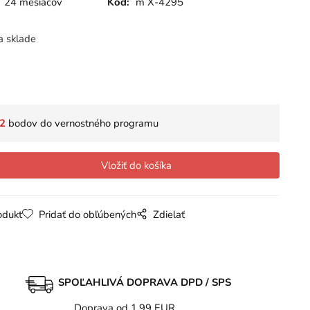
24 mesiacov
Kód:
m X-4295
a sklade
2
bodov do vernostného programu
odukt
Pridať do obľúbených
Zdielať
SPOĽAHLIVÁ DOPRAVA DPD / SPS
Doprava od 1,99 EUR