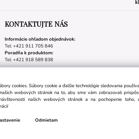
k
KONTAKTUJTE NÁS
Informácie ohľadom objednávok:
Tel: +421 911 705 846
Poradňa k produktom:
Tel: +421 918 589 838
úbory cookies. Súbory cookie a ďalšie technológie sledovania použí
Partnerské stránky
a našich webových stránok na to, aby sme vám zobrazovali prispô
návštevnosti našich webových stránok a na pochopenie toho, od
mácií
láste sa na odber noviniek:
nichetravel.sk
objavsvet.blog
astavenie
Odmietam
Prihlásiť sa