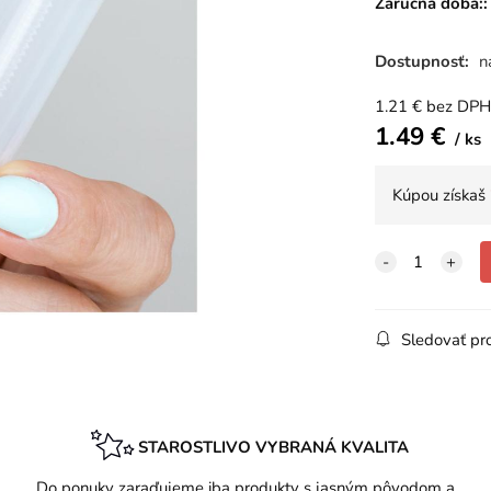
Záručná doba::
Dostupnosť:
n
1.21
€
bez DPH
1.49
€
ks
Kúpou získaš
Sledovať pr
STAROSTLIVO VYBRANÁ KVALITA
.
Do ponuky zaraďujeme iba produkty s jasným pôvodom a