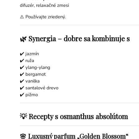
difuzér, relaxačné zmesi
⚠️ Používajte zriedený.
🌿 Synergia – dobre sa kombinuje s
✔️ jazmín
✔️ ruža
✔️ ylang-ylang
✔️ bergamot
✔️ vanilka
✔️ santalové drevo
✔️ pižmo
💡 Recepty s osmanthus absolútom
🌸 Luxusný parfum „Golden Blossom“