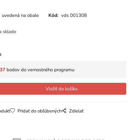
uvedená na obale
Kód:
vds 001308
a sklade
s
37
bodov do vernostného programu
odukt
Pridať do obľúbených
Zdielať