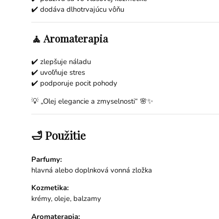
✔️ dodáva dlhotrvajúcu vôňu
🧘 Aromaterapia
✔️ zlepšuje náladu
✔️ uvoľňuje stres
✔️ podporuje pocit pohody
💡 „Olej elegancie a zmyselnosti“ 🌸✨
🛁 Použitie
Parfumy:
hlavná alebo doplnková vonná zložka
Kozmetika:
krémy, oleje, balzamy
Aromaterapia: