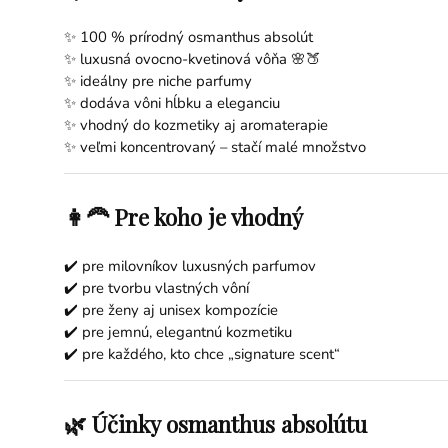
✨ 100 % prírodný osmanthus absolút
✨ luxusná ovocno-kvetinová vôňa 🌸🍑
✨ ideálny pre niche parfumy
✨ dodáva vôni hĺbku a eleganciu
✨ vhodný do kozmetiky aj aromaterapie
✨ veľmi koncentrovaný – stačí malé množstvo
👩‍🦰 Pre koho je vhodný
✔️ pre milovníkov luxusných parfumov
✔️ pre tvorbu vlastných vôní
✔️ pre ženy aj unisex kompozície
✔️ pre jemnú, elegantnú kozmetiku
✔️ pre každého, kto chce „signature scent“
🌿 Účinky osmanthus absolútu