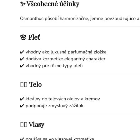
✨ Všeobecné účinky
Osmanthus pôsobí harmonizačne, jemne povzbudzujúco a z
🌸 Pleť
✔️ vhodný ako luxusná parfumačná zložka
✔️ dodáva kozmetike elegantný charakter
✔️ vhodný pre rôzne typy pleti
💆‍♀️ Telo
✔️ ideálny do telových olejov a krémov
✔️ podporuje zmyslový zážitok
💇‍♀️ Vlasy
✔️ používa sa vo vlasovej kozmetike