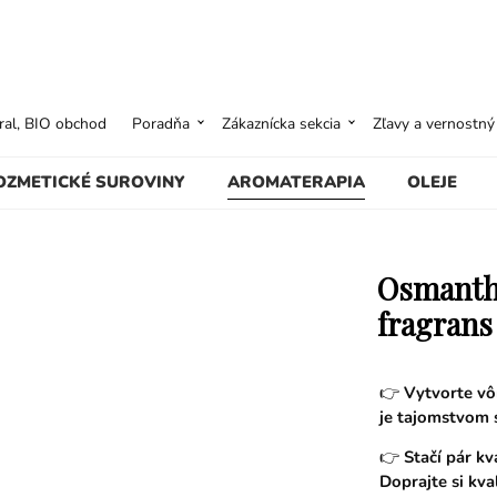
ural, BIO obchod
Poradňa
Zákaznícka sekcia
Zľavy a vernostn
OZMETICKÉ SUROVINY
AROMATERAPIA
OLEJE
Osmanthu
fragrans
👉
Vytvorte vô
je tajomstvom 
👉
Stačí pár kv
Doprajte si kval