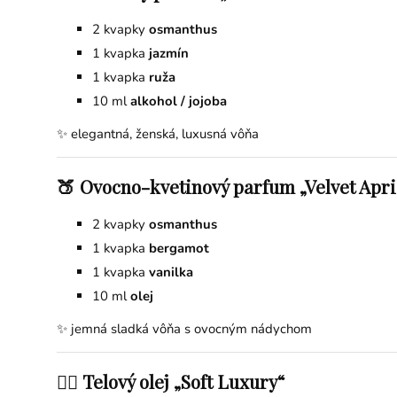
2 kvapky
osmanthus
1 kvapka
jazmín
1 kvapka
ruža
10 ml
alkohol / jojoba
✨ elegantná, ženská, luxusná vôňa
🍑 Ovocno-kvetinový parfum „Velvet Apri
2 kvapky
osmanthus
1 kvapka
bergamot
1 kvapka
vanilka
10 ml
olej
✨ jemná sladká vôňa s ovocným nádychom
💆‍♀️ Telový olej „Soft Luxury“