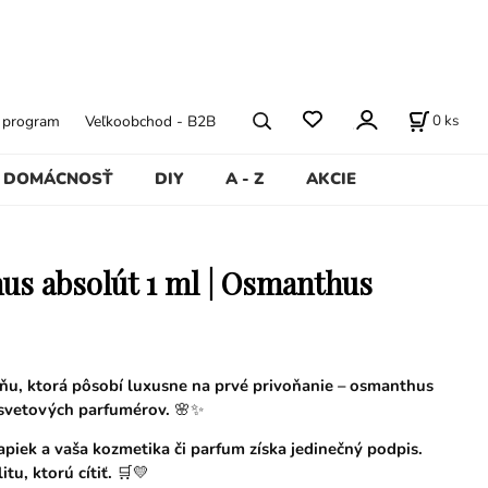
0
ks
ý program
Veľkoobchod - B2B
DOMÁCNOSŤ
DIY
A - Z
AKCIE
s absolút 1 ml | Osmanthus
ňu, ktorá pôsobí luxusne na prvé privoňanie – osmanthus
svetových parfumérov.
🌸✨
apiek a vaša kozmetika či parfum získa jedinečný podpis.
itu, ktorú cítiť.
🛒💛