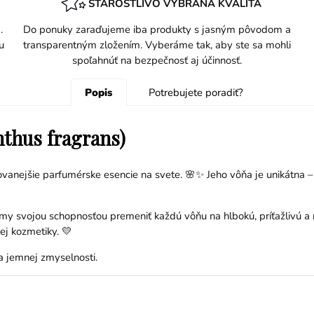
STAROSTLIVO VYBRANÁ KVALITA
.
Do ponuky zaraďujeme iba produkty s jasným pôvodom a
u
transparentným zložením. Vyberáme tak, aby ste sa mohli
spoľahnúť na bezpečnosť aj účinnosť.
Popis
Potrebujete poradiť?
thus fragrans)
kovanejšie parfumérske esencie na svete. 🌸✨ Jeho vôňa je unikátna 
my svojou schopnosťou premeniť každú vôňu na hlbokú, príťažlivú a 
ej kozmetiky. 💛
 a jemnej zmyselnosti.