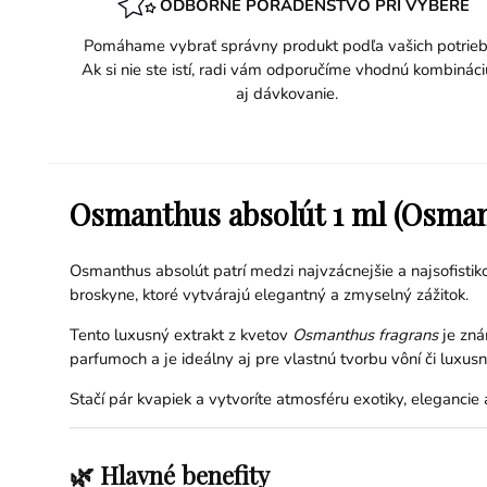
ODBORNÉ PORADENSTVO PRI VÝBERE
Pomáhame vybrať správny produkt podľa vašich potrieb
Ak si nie ste istí, radi vám odporučíme vhodnú kombináci
aj dávkovanie.
Osmanthus absolút 1 ml (Osman
Osmanthus absolút patrí medzi najvzácnejšie a najsofisti
broskyne, ktoré vytvárajú elegantný a zmyselný zážitok.
Tento luxusný extrakt z kvetov
Osmanthus fragrans
je zná
parfumoch a je ideálny aj pre vlastnú tvorbu vôní či luxusn
Stačí pár kvapiek a vytvoríte atmosféru exotiky, elegancie
🌿 Hlavné benefity