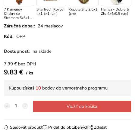
7 Kameňov
Sila Troch Kovov
Kupola Sily 2.5x1
Hamsa - Dobro &
Chakry so
4x1.5x1 (cm)
(cm)
Zlo 4x4x0.5 (cm)
Stromom 5x3x1
(cm)
Záručná doba::
24 mesiacov
Kód:
OPP
Dostupnosť:
na sklade
7.99
€
bez DPH
9.83
€
ks
Kúpou získaš
10
bodov do vernostného programu
Sledovať produkt
Pridať do obľúbených
Zdielať