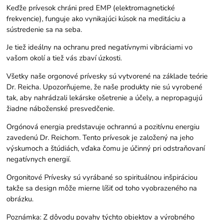
Keďže prívesok chráni pred EMP (elektromagnetické
frekvencie), funguje ako vynikajúci kúsok na meditáciu a
sústredenie sa na seba.
Je tiež ideálny na ochranu pred negatívnymi vibráciami vo
vašom okolí a tiež vás zbaví úzkosti.
Všetky naše orgonové prívesky sú vytvorené na základe teórie
Dr. Reicha. Upozorňujeme, že naše produkty nie sú vyrobené
tak, aby nahrádzali lekárske ošetrenie a účely, a nepropagujú
žiadne náboženské presvedčenie.
Orgónová energia predstavuje ochrannú a pozitívnu energiu
zavedenú Dr. Reichom. Tento prívesok je založený na jeho
výskumoch a štúdiách, vďaka čomu je účinný pri odstraňovaní
negatívnych energií.
Orgonitové Prívesky sú vyrábané so spirituálnou inšpiráciou
takže sa design môže mierne líšiť od toho vyobrazeného na
obrázku.
Poznámka: Z dôvodu povahy týchto objektov a výrobného