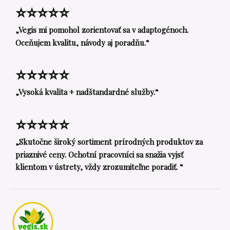
⭐⭐⭐⭐⭐
„Vegis mi pomohol zorientovať sa v adaptogénoch.
Oceňujem kvalitu, návody aj poradňu.“
⭐⭐⭐⭐⭐
„Vysoká kvalita + nadštandardné služby.“
⭐⭐⭐⭐⭐
„Skutočne široký sortiment prírodných produktov za
priaznivé ceny. Ochotní pracovníci sa snažia vyjsť
klientom v ústrety, vždy zrozumiteľne poradiť. “