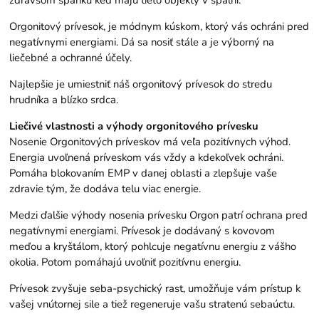
zdravšom spánku keď majú tieto objekty v spálni.
Orgonitový prívesok, je módnym kúskom, ktorý vás ochráni pred
negatívnymi energiami. Dá sa nosiť stále a je výborný na
liečebné a ochranné účely.
Najlepšie je umiestniť náš orgonitový prívesok do stredu
hrudníka a blízko srdca.
Liečivé vlastnosti a výhody orgonitového prívesku
Nosenie Orgonitových príveskov má veľa pozitívnych výhod.
Energia uvoľnená príveskom vás vždy a kdekoľvek ochráni.
Pomáha blokovaním EMP v danej oblasti a zlepšuje vaše
zdravie tým, že dodáva telu viac energie.
Medzi ďalšie výhody nosenia prívesku Orgon patrí ochrana pred
negatívnymi energiami. Prívesok je dodávaný s kovovom
meďou a kryštálom, ktorý pohlcuje negatívnu energiu z vášho
okolia. Potom pomáhajú uvoľniť pozitívnu energiu.
Prívesok zvyšuje seba-psychický rast, umožňuje vám prístup k
vašej vnútornej sile a tiež regeneruje vašu stratenú sebaúctu.