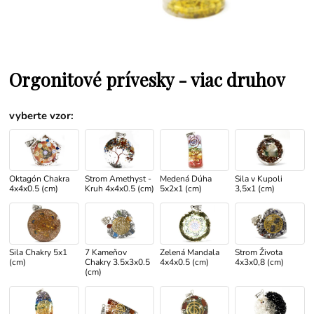
Orgonitové prívesky - viac druhov
vyberte vzor
:
Oktagón Chakra
Strom Amethyst -
Medená Dúha
Sila v Kupoli
4x4x0.5 (cm)
Kruh 4x4x0.5 (cm)
5x2x1 (cm)
3,5x1 (cm)
Sila Chakry 5x1
7 Kameňov
Zelená Mandala
Strom Života
(cm)
Chakry 3.5x3x0.5
4x4x0.5 (cm)
4x3x0,8 (cm)
(cm)