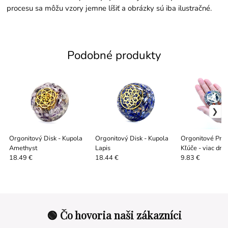
procesu sa môžu vzory jemne líšiť a obrázky sú iba ilustračné.
Podobné produkty
Orgonitový Disk - Kupola
Orgonitový Disk - Kupola
Orgonitové Prív
Amethyst
Lapis
Kľúče - viac dru
18.49 €
18.44 €
9.83 €
🟢 Čo hovoria naši zákazníci