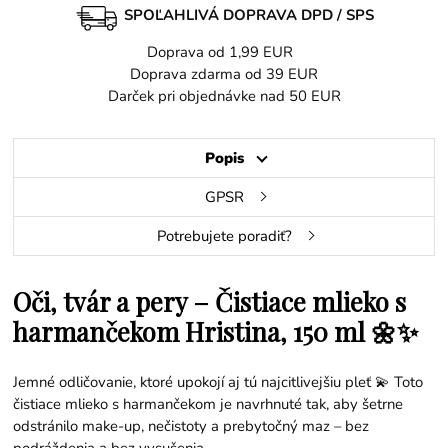
SPOĽAHLIVÁ DOPRAVA DPD / SPS
Doprava od 1,99 EUR
Doprava zdarma od 39 EUR
Darček pri objednávke nad 50 EUR
Popis
GPSR
Potrebujete poradiť?
Oči, tvár a pery – Čistiace mlieko s
harmančekom Hristina, 150 ml 🌼✨
Jemné odličovanie, ktoré upokojí aj tú najcitlivejšiu pleť 💫 Toto
čistiace mlieko s harmančekom je navrhnuté tak, aby šetrne
odstránilo make-up, nečistoty a prebytočný maz – bez
podráždenia a bez vysušenia.