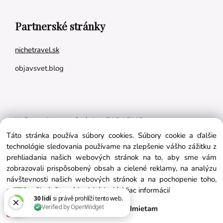
Partnerské stránky
nichetravel.sk
objavsvet.blog
Naše appky pre vás úplne ZADARMO:
Táto stránka používa súbory cookies. Súbory cookie a ďalšie
Tréningový plán na mieru
technológie sledovania používame na zlepšenie vášho zážitku z
BMI kalkulačka
prehliadania našich webových stránok na to, aby sme vám
zobrazovali prispôsobený obsah a cielené reklamy, na analýzu
Vygeneruj si výživový plán na mieru
návštevnosti našich webových stránok a na pochopenie toho,
odkiaľ naši návštevníci prichádzajú.
Viac informácií
Súhlasím
Nastavenie
Odmietam
Vytvorené systémom ClickEshop.sk