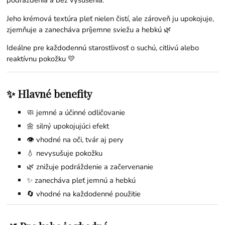
Jeho krémová textúra pleť nielen čistí, ale zároveň ju upokojuje,
zjemňuje a zanecháva príjemne sviežu a hebkú 🌿
Ideálne pre každodennú starostlivosť o suchú, citlivú alebo
reaktívnu pokožku 💛
✨ Hlavné benefity
🧼 jemné a účinné odličovanie
🌼 silný upokojujúci efekt
👁 vhodné na oči, tvár aj pery
💧 nevysušuje pokožku
🌿 znižuje podráždenie a začervenanie
✨ zanecháva pleť jemnú a hebkú
🔄 vhodné na každodenné použitie