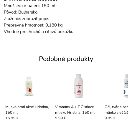
Množstvo v balení: 150 ml
Pôvod: Bulharsko
Zloženie: zobraziť popis
Prepravná hmotnosť: 0,180 kg
Vhodné pre: Suchú a citlivú pokožku
Podobné produkty
Mlieko proti akné Hristina,
Vitamíny A + E Čistiace
Oči, tvár a pery 
150 ml
mlieko Hristina, 150 ml
mlieko s výťažk
vera Hristina, 
15.99 €
9.99 €
9.99 €