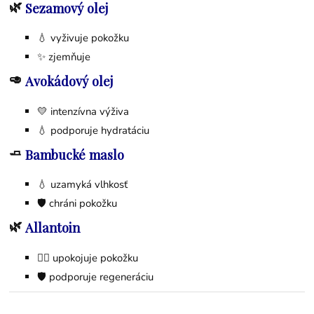
🌿
Sezamový olej
💧 vyživuje pokožku
✨ zjemňuje
🥑
Avokádový olej
💛 intenzívna výživa
💧 podporuje hydratáciu
🧈
Bambucké maslo
💧 uzamyká vlhkosť
🛡 chráni pokožku
🌿
Allantoin
💆‍♀️ upokojuje pokožku
🛡 podporuje regeneráciu