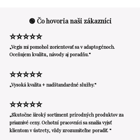
🟢 Čo hovoria naši zákazníci
⭐⭐⭐⭐⭐
„Vegis mi pomohol zorientovať sa v adaptogénoch.
Oceňujem kvalitu, návody aj poradňu.“
⭐⭐⭐⭐⭐
„Vysoká kvalita + nadštandardné služby.“
⭐⭐⭐⭐⭐
„Skutočne široký sortiment prírodných produktov za
priaznivé ceny. Ochotní pracovníci sa snažia vyjsť
klientom v ústrety, vždy zrozumiteľne poradiť. “