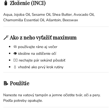
🧴 Zloženie (INCI)
Aqua, Jojoba Oil, Sesame Oil, Shea Butter, Avocado Oil,
Chamomilla Essential Oil, Allantoin, Beeswax
🪄 Ako z neho vyťažiť maximum
🧼 používajte ráno aj večer
👁 ideálne na odlíčenie očí
💆‍♀️ nechajte pár sekúnd pôsobiť
💧 vhodné ako prvý krok rutiny
📝 Použitie
Naneste na vatový tampón a jemne očistite tvár, oči a pery.
Podľa potreby opakujte.