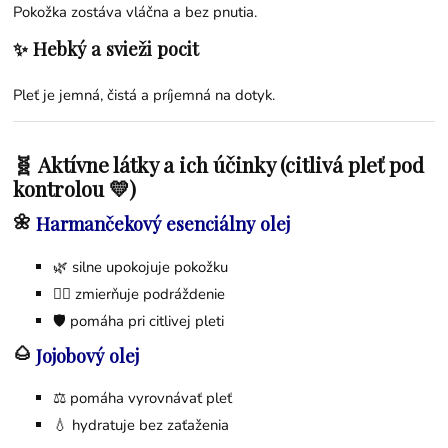
Pokožka zostáva vláčna a bez pnutia.
✨ Hebký a svieži pocit
Pleť je jemná, čistá a príjemná na dotyk.
🧬 Aktívne látky a ich účinky (citlivá pleť pod
kontrolou 💛)
🌼
Harmančekový esenciálny olej
🌿 silne upokojuje pokožku
💆‍♀️ zmierňuje podráždenie
🛡 pomáha pri citlivej pleti
🌰
Jojobový olej
⚖️ pomáha vyrovnávať pleť
💧 hydratuje bez zaťaženia