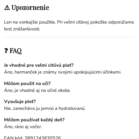
⚠️ Upozornenie
Len na vonkajšie použitie. Pri veľmi citlivej pokožke odporúčame
test znášanlivosti.
❓ FAQ
Je vhodné pre veľmi citlivú pleť?
Áno, harmanček je známy svojimi upokojujúcimi účinkami.
Môžem použiť na oči?
Áno, je vhodné aj na očné okolie.
Vysušuje pleť?
Nie, zanecháva ju jemnú a hydratovanú.
Môžem používať každý deň?
Áno, ráno aj večer.
EAN kód: 3891243830526