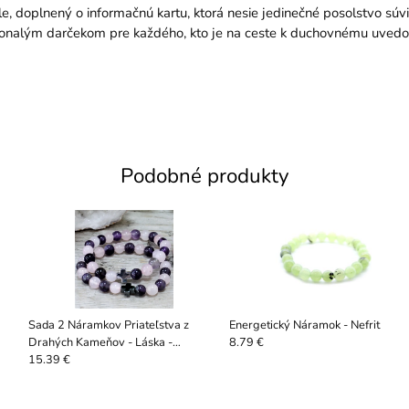
 doplnený o informačnú kartu, ktorá nesie jedinečné posolstvo sú
konalým darčekom pre každého, kto je na ceste k duchovnému uvedo
Podobné produkty
Sada 2 Náramkov Priateľstva z
Energetický Náramok - Nefrit
Drahých Kameňov - Láska -
8.79 €
Amethyst a Ruženín
15.39 €