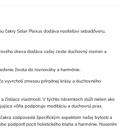
ciou čakry Solar Plexus dodáva nositeľovi sebadôveru,
drového dreva dodáva vašej ceste duchovný rozmer a
vedenie života do rovnováhy a harmónie.
o vyvrcholí zmesou prírodnej krásy a duchovného
čistiace vlastnosti. V týchto náramkoch slúži nielen ako
okojujúca vôňa podporuje meditáciu a duchovnú prax.
á čakra zodpovedá špecifickým aspektom našej bytosti a
e podporiť pocit holistického blaha a harmónie. Nosením