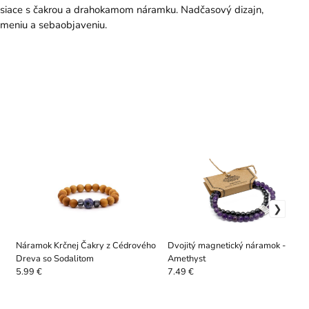
visiace s čakrou a drahokamom náramku. Nadčasový dizajn,
meniu a sebaobjaveniu.
Náramok Krčnej Čakry z Cédrového
Dvojitý magnetický náramok -
Dreva so Sodalitom
Amethyst
5.99 €
7.49 €