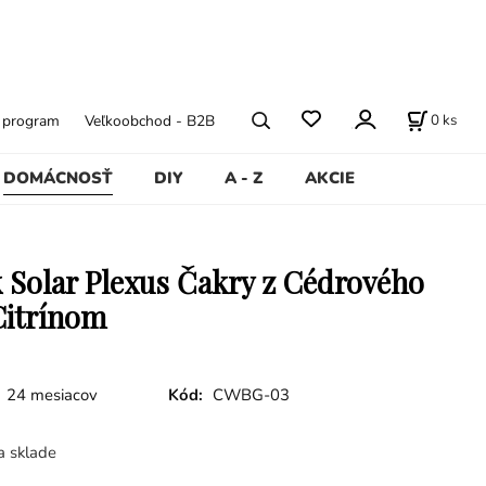
0
ks
ý program
Veľkoobchod - B2B
DOMÁCNOSŤ
DIY
A - Z
AKCIE
Solar Plexus Čakry z Cédrového
Citrínom
24 mesiacov
Kód:
CWBG-03
a sklade