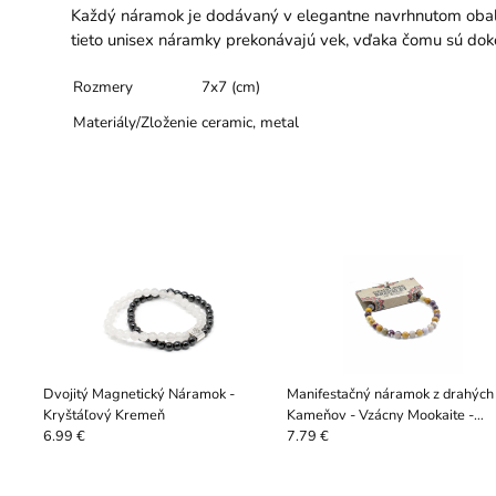
Každý náramok je dodávaný v elegantne navrhnutom obale,
tieto unisex náramky prekonávajú vek, vďaka čomu sú do
Rozmery
7x7 (cm)
Materiály/Zloženie
ceramic, metal
Dvojitý Magnetický Náramok -
Manifestačný náramok z drahých
Kryštáľový Kremeň
Kameňov - Vzácny Mookaite -
Múdrosť
6.99 €
7.79 €