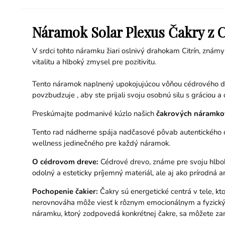
Náramok Solar Plexus Čakry z 
V srdci tohto náramku žiari oslnivý drahokam Citrín, známy
vitalitu a hlboký zmysel pre pozitivitu.
Tento náramok naplnený upokojujúcou vôňou cédrového dre
povzbudzuje , aby ste prijali svoju osobnú silu s gráciou a
Preskúmajte podmanivé kúzlo našich
čakrových náramkov
Tento rad nádherne spája nadčasové pôvab autentického 
wellness jedinečného pre každý náramok.
O cédrovom dreve:
Cédrové drevo, známe pre svoju hlbokú
odolný a esteticky príjemný materiál, ale aj ako prírodná
Pochopenie čakier:
Čakry sú energetické centrá v tele, k
nerovnováha môže viesť k rôznym emocionálnym a fyzický
náramku, ktorý zodpovedá konkrétnej čakre, sa môžete zame