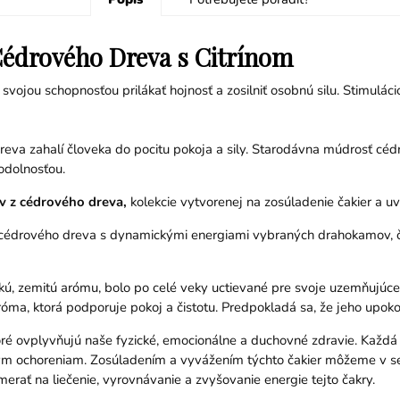
Cédrového Dreva s Citrínom
 svojou schopnosťou prilákať hojnosť a zosilniť osobnú silu. Stimulá
va zahalí človeka do pocitu pokoja a sily. Starodávna múdrosť cé
 odolnosťou.
 z cédrového dreva,
kolekcie vytvorenej na zosúladenie čakier a u
cédrového dreva s dynamickými energiami vybraných drahokamov, č
, zemitú arómu, bolo po celé veky uctievané pre svoje uzemňujúce a 
 aróma, ktorá podporuje pokoj a čistotu. Predpokladá sa, že jeho up
toré ovplyvňujú naše fyzické, emocionálne a duchovné zdravie. Každ
m ochoreniam. Zosúladením a vyvážením týchto čakier môžeme v seb
rať na liečenie, vyrovnávanie a zvyšovanie energie tejto čakry.