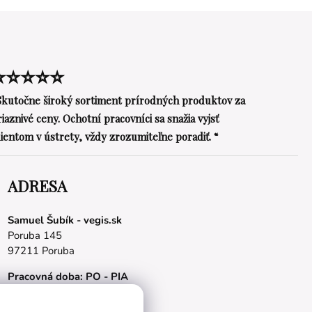
⭐⭐⭐⭐⭐
Skutočne široký sortiment prírodných produktov za
riaznivé ceny. Ochotní pracovníci sa snažia vyjsť
lientom v ústrety, vždy zrozumiteľne poradiť. “
ADRESA
Samuel Šubík - vegis.sk
Poruba 145
97211 Poruba
Pracovná doba: PO - PIA
08.00 - 16.00 hod.
E-mail:
obchod@vegis.sk