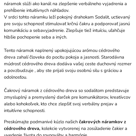
náramok slúži ako kanál na zlepšenie verbálneho vyjadrenia a
prehĺbenie intuitívnych náhľadov.
V srdci tohto náramku leží pokojný drahokam Sodalit, uctievaný
pre svoju schopnosť stimulovať krčnú čakru a podporovať jasnú
komunikáciu a sebavyjadrenie. Zlepšuje tiež intuíciu, uľahčuje
hlbšie pochopenie seba a iných.
Tento náramok naplnený upokojujúcou arómou cédrového
dreva zahalí človeka do pocitu pokoja a jasnosti. Starodávna
múdrosť cédrového dreva dodáva vašej ceste duchovný rozmer
a povzbudzuje , aby ste prijali svoju osobnú silu s gráciou a
odolnosťou.
Čakrový náramok z cédrového dreva so sodalitom predstavuje
zmysluplný a premyslený darček pre komunikátorov, kreatívcov
alebo kohokoľvek, kto chce zlepšiť svoj verbálny prejav a
intuitívne schopnosti.
Preskúmajte podmanivé kúzlo našich
čakrových náramkov z
cédrového dreva,
kolekcie vytvorenej na zosúladenie čakier a
uvedenie života do rovnováhy a harmónie.