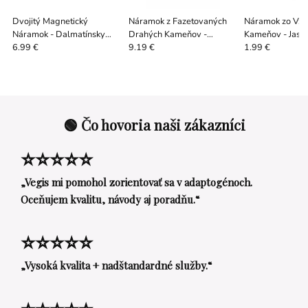
Dvojitý Magnetický
Náramok z Fazetovaných
Náramok zo Vzá
Náramok - Dalmatínsky
Drahých Kameňov -
Kameňov - Jaspi
Jaspis
Magnetický Tyrkys
6.99 €
9.19 €
1.99 €
🟢 Čo hovoria naši zákazníci
⭐⭐⭐⭐⭐
„Vegis mi pomohol zorientovať sa v adaptogénoch.
Oceňujem kvalitu, návody aj poradňu.“
⭐⭐⭐⭐⭐
„Vysoká kvalita + nadštandardné služby.“