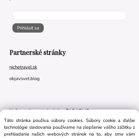
Prihlásiť sa
Partnerské stránky
nichetravel.sk
objavsvet.blog
Naše appky pre vás úplne ZADARMO:
Táto stránka používa súbory cookies. Súbory cookie a ďalšie
Tréningový plán na mieru
technológie sledovania používame na zlepšenie vášho zážitku z
BMI kalkulačka
prehliadania našich webových stránok na to, aby sme vám