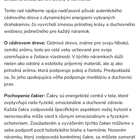
Tento rad nádherne spája nadčasové pôvab autentického
cédrového dreva s dynamickými energiami vybraných
drahokamov, čo vyvrcholí zmesou prírodnej krásy a duchovného
wellness jedinečného pre každý náramok.
O cédrovom dreve:
Cédrové drevo, známe pre svoju hlbokú,
zemitú arómu, bolo po celé veky uctievané pre svoje
uzemňujúce a čistiace vlastnosti. V týchto náramkoch slúži
nielen ako odolný a esteticky príjemný materiál, ale aj ako
prírodná aróma, ktorá podporuje pokoj a čistotu. Predpokladá
sa, že jeho upokojujúca vôňa podporuje meditáciu a duchovnú
prax.
Pochopenie čakier:
Čakry sú energetické centrá v tele, ktoré
ovplyvňujú naše fyzické, emocionálne a duchovné zdravie.
Každá čakra zodpovedá špecifickým aspektom našej bytosti a
nerovnováha môže viesť k rôznym emocionálnym a fyzickým
ochoreniam. Zosúladením a vyvážením týchto čakier môžeme v
sebe podporiť pocit holistického blaha a harmónie. Nosením
náramku, ktorý zodpovedá konkrétnej čakre, sa môžete zamerať