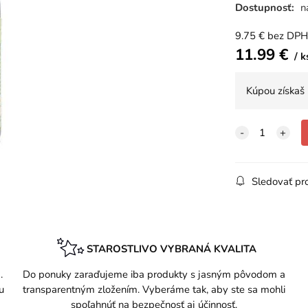
Dostupnosť:
n
9.75
€
bez DPH
11.99
€
k
Kúpou získaš
Sledovať pr
STAROSTLIVO VYBRANÁ KVALITA
.
Do ponuky zaraďujeme iba produkty s jasným pôvodom a
u
transparentným zložením. Vyberáme tak, aby ste sa mohli
spoľahnúť na bezpečnosť aj účinnosť.