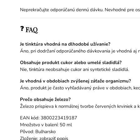
Neprekračujte odporúčanú dennú dávku. Nevhodné pre osob
❓
FAQ
Je tinktúra vhodná na dlhodobé užívanie?
Áno, pri dodržaní odporúčaného dávkovania je vhodná aj n
Obsahuje produkt cukor alebo umelé sladidlá?
Nie, tinktúra neobsahuje cukor ani syntetické sladidlá.
Je vhodná v obdobiach zvýšenej záťaže organizmu?
Áno, produkt je často vyhľadávaný práve v obdobiach, ke
Prečo obsahuje železo?
Železo prispieva k normálnej tvorbe červených krviniek a
EAN kód: 3800223419187
Množstvo v balení: 50 ml
Pôvod: Bulharsko
Zloženie: zobraziť popis