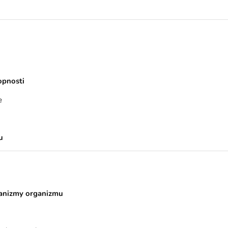
opnosti
e
u
anizmy organizmu