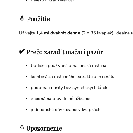
Železo (citrát železitý)
💧
Použitie
Užívajte
1,4 ml dvakrát denne
(2 × 35 kvapiek), ideálne
✔️
Prečo zaradiť mačací pazúr
tradične používaná amazonská rastlina
kombinácia rastlinného extraktu a minerálu
podpora imunity bez syntetických látok
vhodná na pravidelné užívanie
jednoduché dávkovanie v kvapkách
⚠️
Upozornenie