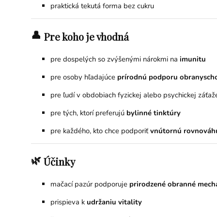
praktická tekutá forma bez cukru
👤
Pre koho je vhodná
pre dospelých so zvýšenými nárokmi na
imunitu
pre osoby hľadajúce
prírodnú podporu obranysch
pre ľudí v obdobiach fyzickej alebo psychickej záťaž
pre tých, ktorí preferujú
bylinné tinktúry
pre každého, kto chce podporiť
vnútornú rovnováh
🌿
Účinky
mačací pazúr podporuje
prirodzené obranné mech
prispieva k
udržaniu vitality