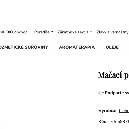
ural, BIO obchod
Poradňa
Zákaznícka sekcia
Zľavy a vernostn
OZMETICKÉ SUROVINY
AROMATERAPIA
OLEJE
Mačací p
👉
Podporte sv
Výrobca:
bioh
Kód:
zdr 5997