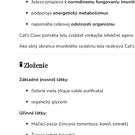
železo prispieva k
normálnemu fungovaniu imunit
podporuje
energetický metabolizmus
napomáha celkovej
odolnosti organizmu
Cat's Claw pomáha telu zvládať vonkajšie infekčné agens a
Ako silný obranca imunitného systému tela neskrýva Cat's
🧪
Zloženie
Základné (nosné) látky:
čistená voda (Aqua valde purificata)
organický glycerín
Účinné látky:
Mačací pazúr (Uncaria tomentosa, koreň, extrakt)