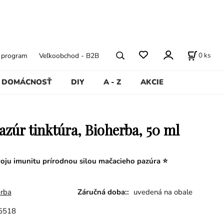
0
ks
ý program
Veľkoobchod - B2B
DOMÁCNOSŤ
DIY
A - Z
AKCIE
azúr tinktúra, Bioherba, 50 ml
oju imunitu prírodnou silou mačacieho pazúra ⭐
erba
Záručná doba::
uvedená na obale
5518