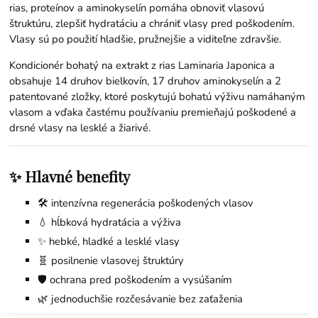
rias, proteínov a aminokyselín pomáha obnoviť vlasovú
štruktúru, zlepšiť hydratáciu a chrániť vlasy pred poškodením.
Vlasy sú po použití hladšie, pružnejšie a viditeľne zdravšie.
Kondicionér bohatý na extrakt z rias Laminaria Japonica a
obsahuje 14 druhov bielkovín, 17 druhov aminokyselín a 2
patentované zložky, ktoré poskytujú bohatú výživu namáhaným
vlasom a vďaka častému používaniu premieňajú poškodené a
drsné vlasy na lesklé a žiarivé.
✨ Hlavné benefity
🛠️ intenzívna regenerácia poškodených vlasov
💧 hĺbková hydratácia a výživa
✨ hebké, hladké a lesklé vlasy
🧬 posilnenie vlasovej štruktúry
🛡️ ochrana pred poškodením a vysúšaním
🌿 jednoduchšie rozčesávanie bez zaťaženia