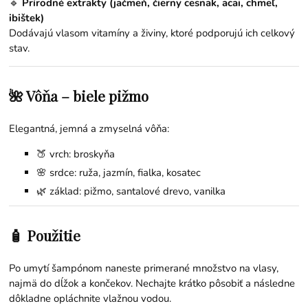
🔹
Prírodné extrakty (jačmeň, čierny cesnak, acai, chmeľ,
ibištek)
Dodávajú vlasom vitamíny a živiny, ktoré podporujú ich celkový
stav.
🌺 Vôňa – biele pižmo
Elegantná, jemná a zmyselná vôňa:
🍑 vrch: broskyňa
🌸 srdce: ruža, jazmín, fialka, kosatec
🌿 základ: pižmo, santalové drevo, vanilka
🧴 Použitie
Po umytí šampónom naneste primerané množstvo na vlasy,
najmä do dĺžok a končekov. Nechajte krátko pôsobiť a následne
dôkladne opláchnite vlažnou vodou.