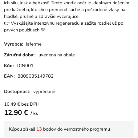
ich silu, lesk a hebkosť. Tento kondicionér je ideálnym riešením
pre každého, kto chce premeniť suché a poškodené vlasy na
hladké, pružné a zdravšie vyzerajúce.
👉 Vyskúšajte intenzívnu regeneráciu a zažite rozdiel už po
prvých použitiach 💛
Výrobca:
laferme
Záručná doba::
uvedená na obale
Kód:
LCN001
EAN:
8809035149782
Dostupnosť:
vypredané
10.49
€
bez DPH
12.90
€
ks
Kúpou získaš
13
bodov do vernostného programu