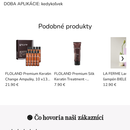
DOBA APLIKÁCIE: kedykoľvek
Podobné produkty
FLOLAND Premium Keratin
FLOLAND Premium Silk
LA FERME Lami
Change Ampulky, 10 x13
Keratin Treatment -
šampón BIELE 
ml
keratínová kúra na vlasy,
ml
21.90 €
7.90 €
12.90 €
120 / 530 ml
🟢 Čo hovoria naši zákazníci