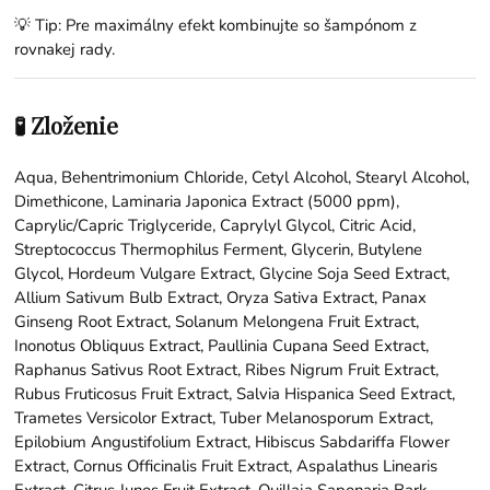
💡 Tip: Pre maximálny efekt kombinujte so šampónom z
rovnakej rady.
🧪 Zloženie
Aqua, Behentrimonium Chloride, Cetyl Alcohol, Stearyl Alcohol,
Dimethicone, Laminaria Japonica Extract (5000 ppm),
Caprylic/Capric Triglyceride, Caprylyl Glycol, Citric Acid,
Streptococcus Thermophilus Ferment, Glycerin, Butylene
Glycol, Hordeum Vulgare Extract, Glycine Soja Seed Extract,
Allium Sativum Bulb Extract, Oryza Sativa Extract, Panax
Ginseng Root Extract, Solanum Melongena Fruit Extract,
Inonotus Obliquus Extract, Paullinia Cupana Seed Extract,
Raphanus Sativus Root Extract, Ribes Nigrum Fruit Extract,
Rubus Fruticosus Fruit Extract, Salvia Hispanica Seed Extract,
Trametes Versicolor Extract, Tuber Melanosporum Extract,
Epilobium Angustifolium Extract, Hibiscus Sabdariffa Flower
Extract, Cornus Officinalis Fruit Extract, Aspalathus Linearis
Extract, Citrus Junos Fruit Extract, Quillaja Saponaria Bark