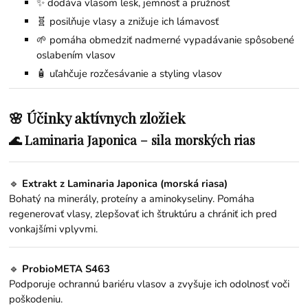
✨ dodáva vlasom lesk, jemnosť a pružnosť
🧬 posilňuje vlasy a znižuje ich lámavosť
🌱 pomáha obmedziť nadmerné vypadávanie spôsobené
oslabením vlasov
🧴 uľahčuje rozčesávanie a styling vlasov
🌸 Účinky aktívnych zložiek
🌊 Laminaria Japonica – sila morských rias
🔹
Extrakt z Laminaria Japonica (morská riasa)
Bohatý na minerály, proteíny a aminokyseliny. Pomáha
regenerovať vlasy, zlepšovať ich štruktúru a chrániť ich pred
vonkajšími vplyvmi.
🔹
ProbioMETA S463
Podporuje ochrannú bariéru vlasov a zvyšuje ich odolnosť voči
poškodeniu.