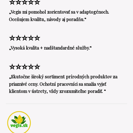
⭐⭐⭐⭐⭐
„Vegis mi pomohol zorientovať sa v adaptogénoch.
Oceňujem kvalitu, návody aj poradňu.“
⭐⭐⭐⭐⭐
„Vysoká kvalita + nadštandardné služby.“
⭐⭐⭐⭐⭐
„Skutočne široký sortiment prírodných produktov za
priaznivé ceny. Ochotní pracovníci sa snažia vyjsť
klientom v ústrety, vždy zrozumiteľne poradiť. “