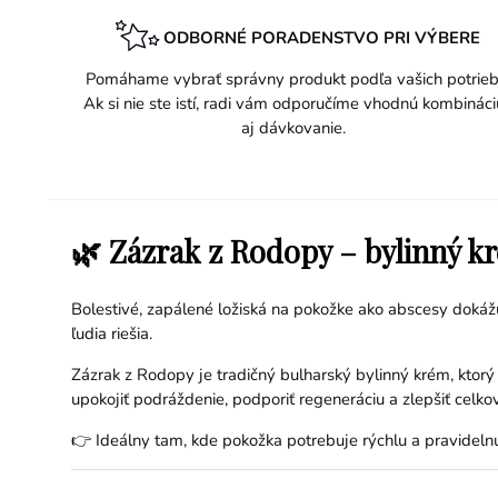
ODBORNÉ PORADENSTVO PRI VÝBERE
Pomáhame vybrať správny produkt podľa vašich potrieb
Ak si nie ste istí, radi vám odporučíme vhodnú kombináci
aj dávkovanie.
🌿 Zázrak z Rodopy – bylinný k
Bolestivé, zapálené ložiská na pokožke ako abscesy dokážu
ľudia riešia.
Zázrak z Rodopy je tradičný bulharský bylinný krém, ktorý
upokojiť podráždenie, podporiť regeneráciu a zlepšiť celko
👉 Ideálny tam, kde pokožka potrebuje rýchlu a pravidelnú