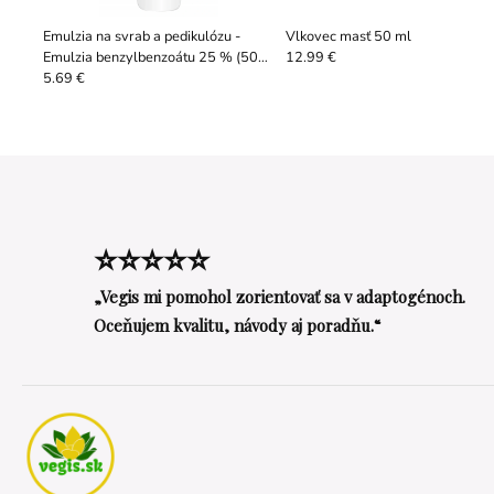
Emulzia na svrab a pedikulózu -
Vlkovec masť 50 ml
Emulzia benzylbenzoátu 25 % (50
12.99 €
ml)
5.69 €
⭐⭐⭐⭐⭐
„Vegis mi pomohol zorientovať sa v adaptogénoch.
Oceňujem kvalitu, návody aj poradňu.“