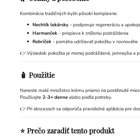
Kombinácia tradičných bylín pôsobí komplexne:
Nechtík lekársky
– podporuje regeneráciu a upokoj
Harmanček
– prispieva k zníženiu podráždenia
Rebríček
– pomáha udržiavať pokožku v rovnováhe
👉 Výsledok: pokožka je menej podráždená, jemnejšia a p
🧴 Použitie
Naneste malé množstvo krému priamo na postihnuté mies
Používajte
2–3× denne
alebo podľa potreby.
👉 Pri abscesoch sa odporúča pravidelná aplikácia pre dos
⭐ Prečo zaradiť tento produkt