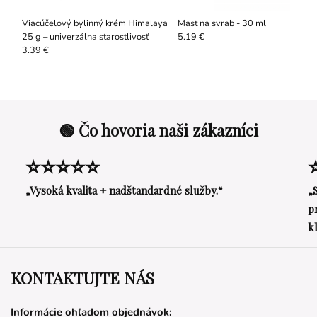
Viacúčelový bylinný krém Himalaya
Masť na svrab - 30 ml
25 g – univerzálna starostlivosť
5.19 €
3.39 €
🟢 Čo hovoria naši zákazníci
⭐⭐⭐⭐⭐
„Vysoká kvalita + nadštandardné služby.“
„
p
k
KONTAKTUJTE NÁS
Informácie ohľadom objednávok: