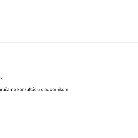
k.
orúčame konzultáciu s odborníkom.