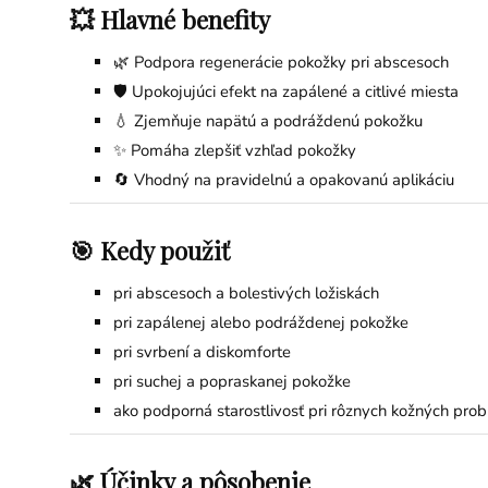
💥 Hlavné benefity
🌿 Podpora regenerácie pokožky pri abscesoch
🛡️ Upokojujúci efekt na zapálené a citlivé miesta
💧 Zjemňuje napätú a podráždenú pokožku
✨ Pomáha zlepšiť vzhľad pokožky
🔄 Vhodný na pravidelnú a opakovanú aplikáciu
🎯 Kedy použiť
pri abscesoch a bolestivých ložiskách
pri zapálenej alebo podráždenej pokožke
pri svrbení a diskomforte
pri suchej a popraskanej pokožke
ako podporná starostlivosť pri rôznych kožných pro
🌿 Účinky a pôsobenie