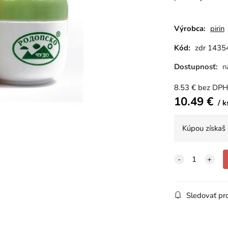
Výrobca:
pirin
Kód:
zdr 1435
Dostupnosť:
n
8.53
€
bez DPH
10.49
€
k
Kúpou získaš
Sledovať pr