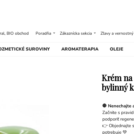
ural, BIO obchod
Poradňa
Zákaznícka sekcia
Zľavy a vernostn
OZMETICKÉ SUROVINY
AROMATERAPIA
OLEJE
Krém na 
bylinný 
🛑 Nenechajte 
Začnite s pravi
podporiť regene
👉 Objednajte s
potrebuje 💚