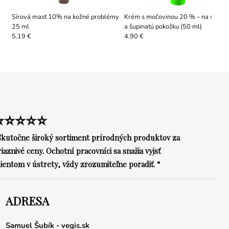
Sírová masť 10% na kožné problémy
Krém s močovinou 20 % – na suchú
25 ml
a šupinatú pokožku (50 ml)
5.19 €
4.90 €
⭐⭐⭐⭐⭐
Skutočne široký sortiment prírodných produktov za
riaznivé ceny. Ochotní pracovníci sa snažia vyjsť
lientom v ústrety, vždy zrozumiteľne poradiť. “
ADRESA
Samuel Šubík - vegis.sk