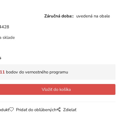
Záručná doba::
uvedená na obale
4428
a sklade
s
11
bodov do vernostného programu
odukt
Pridať do obľúbených
Zdielať