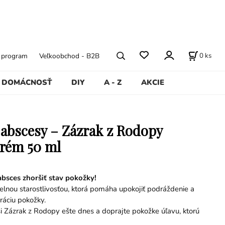
0
ks
ý program
Veľkoobchod - B2B
DOMÁCNOSŤ
DIY
A - Z
AKCIE
abscesy – Zázrak z Rodopy
krém 50 ml
absces zhoršiť stav pokožky!
delnou starostlivosťou, ktorá pomáha upokojiť podráždenie a
ráciu pokožky.
i Zázrak z Rodopy ešte dnes a doprajte pokožke úľavu, ktorú