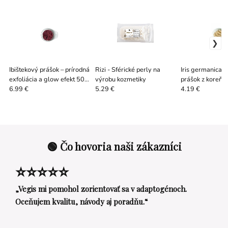
Ibištekový prášok – prírodná
Rizi - Sférické perly na
Iris germanica f
exfoliácia a glow efekt 50
výrobu kozmetiky
prášok z koreňa
g
6.99 €
5.29 €
4.19 €
🟢 Čo hovoria naši zákazníci
⭐⭐⭐⭐⭐
„Vegis mi pomohol zorientovať sa v adaptogénoch.
Oceňujem kvalitu, návody aj poradňu.“