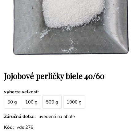
Jojobové perličky biele 40/60
vyberte veľkosť
:
50 g
100 g
500 g
1000 g
Záručná doba::
uvedená na obale
Kód:
vds 279