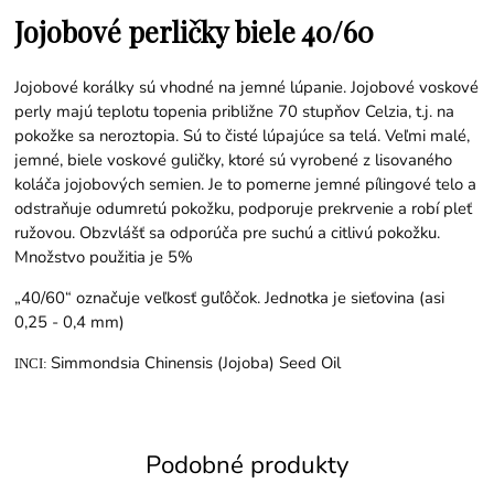
Jojobové perličky biele 40/60
Jojobové korálky sú vhodné na jemné lúpanie. Jojobové voskové
perly majú teplotu topenia približne 70 stupňov Celzia, t.j. na
pokožke sa neroztopia. Sú to čisté lúpajúce sa telá. Veľmi malé,
jemné, biele voskové guličky, ktoré sú vyrobené z lisovaného
koláča jojobových semien. Je to pomerne jemné pílingové telo a
odstraňuje odumretú pokožku, podporuje prekrvenie a robí pleť
ružovou. Obzvlášť sa odporúča pre suchú a citlivú pokožku.
Množstvo použitia je 5%
„40/60“ označuje veľkosť guľôčok. Jednotka je sieťovina (asi
0,25 - 0,4 mm)
Simmondsia Chinensis (Jojoba) Seed Oil
INCI:
Podobné produkty