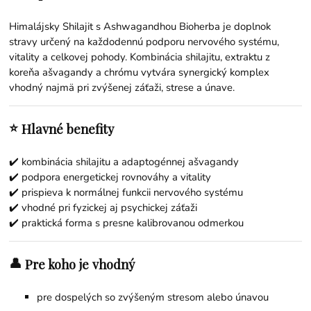
Himalájsky Shilajit s Ashwagandhou Bioherba je doplnok
stravy určený na každodennú podporu nervového systému,
vitality a celkovej pohody. Kombinácia shilajitu, extraktu z
koreňa ašvagandy a chrómu vytvára synergický komplex
vhodný najmä pri zvýšenej záťaži, strese a únave.
⭐
Hlavné benefity
✔️ kombinácia shilajitu a adaptogénnej ašvagandy
✔️ podpora energetickej rovnováhy a vitality
✔️ prispieva k normálnej funkcii nervového systému
✔️ vhodné pri fyzickej aj psychickej záťaži
✔️ praktická forma s presne kalibrovanou odmerkou
👤
Pre koho je vhodný
pre dospelých so zvýšeným stresom alebo únavou