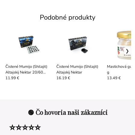
Podobné produkty
Čistené Mumijo (Shilajit)
Čistené Mumijo (Shilajit)
Mastichová gum
Altajskij Nektar 20/60
Altajskij Nektar
g
tabliet
11.99 €
16.19 €
13.49 €
🟢 Čo hovoria naši zákazníci
⭐⭐⭐⭐⭐