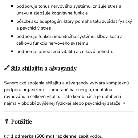
podporuje tonus nervového systému, znižuje stres a
únavu a zlepšuje kognitívne funkcie
pôsobí ako adaptogén, ktorý pomáha telu zvládať fyzický
a psychický stres
podporuje funkciu imunitného systému, kĺbov, kostí a
celkovú funkciu nervového systému
podporuje prirodzenú vitalitu a celkovú pohodu.
🔗
Sila shilajitu a ašvagandy
Synergické spojenie shilajitu a ašvagandy vytvára komplexnú
podporu organizmu – zameranú na energiu, mentálnu
rovnováhu a celkovú vitalitu. Táto kombinácia je obľúbená
najmä v období zvýšenej fyzickej alebo psychickej záťaže. ⭐
🥄
Použitie
👉
1 odmerka (600 mg) raz denne
, zapiť vodou.