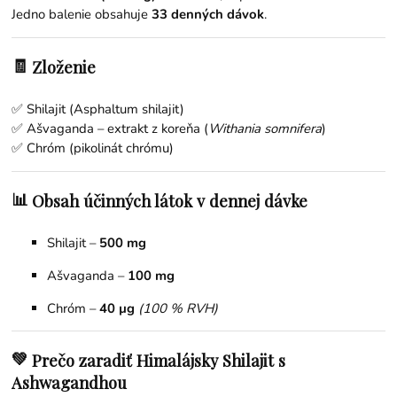
Jedno balenie obsahuje
33 denných dávok
.
🧾
Zloženie
✅ Shilajit (Asphaltum shilajit)
✅ Ašvaganda – extrakt z koreňa (
Withania somnifera
)
✅ Chróm (pikolinát chrómu)
📊
Obsah účinných látok v dennej dávke
Shilajit –
500 mg
Ašvaganda –
100 mg
Chróm –
40 µg
(100 % RVH)
💚
Prečo zaradiť Himalájsky Shilajit s
Ashwagandhou