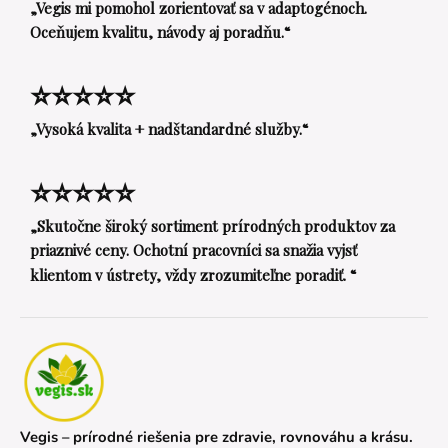
„Vegis mi pomohol zorientovať sa v adaptogénoch.
Oceňujem kvalitu, návody aj poradňu.“
⭐⭐⭐⭐⭐
„Vysoká kvalita + nadštandardné služby.“
⭐⭐⭐⭐⭐
„Skutočne široký sortiment prírodných produktov za
priaznivé ceny. Ochotní pracovníci sa snažia vyjsť
klientom v ústrety, vždy zrozumiteľne poradiť. “
Vegis – prírodné riešenia pre zdravie, rovnováhu a krásu.