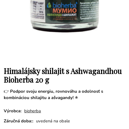
Himalájsky shilajit s Ashwagandhou
Bioherba 20 g
👉
Podpor svoju energiu, rovnováhu a odolnosť s
kombináciou shilajitu a ašvagandy! ⭐
Výrobca:
bioherba
Záručná doba::
uvedená na obale