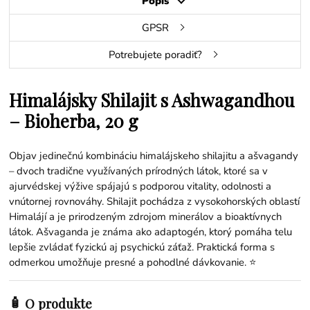
Popis
GPSR
Potrebujete poradiť?
Himalájsky Shilajit s Ashwagandhou
– Bioherba, 20 g
Objav jedinečnú kombináciu himalájskeho shilajitu a ašvagandy
– dvoch tradične využívaných prírodných látok, ktoré sa v
ajurvédskej výžive spájajú s podporou vitality, odolnosti a
vnútornej rovnováhy. Shilajit pochádza z vysokohorských oblastí
Himalájí a je prirodzeným zdrojom minerálov a bioaktívnych
látok. Ašvaganda je známa ako adaptogén, ktorý pomáha telu
lepšie zvládať fyzickú aj psychickú záťaž. Praktická forma s
odmerkou umožňuje presné a pohodlné dávkovanie. ⭐
🧴
O produkte