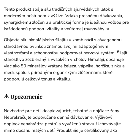
Tento produkt spája silu tradičných ajurvédskych látok s
moderným prístupom k výžive. Vďaka presnému dávkovaniu,
synergickému zloženiu a praktickej forme je ideálnou voľbou pre
každodennú podporu vitality a vnútornej rovnováhy. ⭐
Objavte silu himalájskeho šilajitu v kombinácii s ašvagandou,
starodávnou bylinkou známou svojimi adaptogénnymi
vlastnosťami a schopnosťou podporovať nervový systém. Šilajit,
starostlivo zozbieraný z vysokých vrcholov Himalájí, obsahuje
viac ako 80 minerálov vrátane železa, vápnika, horčíka, zinku a
medi, spolu s prírodnými organickými zlúčeninami, ktoré
podporujú celkový tonus a vitalitu.
⚠️
Upozornenie
Nevhodné pre deti, dospievajúcich, tehotné a dojčiace ženy.
Neprekračujte odporúčané denné dávkovanie. Výživový
doplnok nenahrádza pestrú a vyváženú stravu. Uchovávajte
mimo dosahu malých detí. Produkt nie je certifikovaný ako