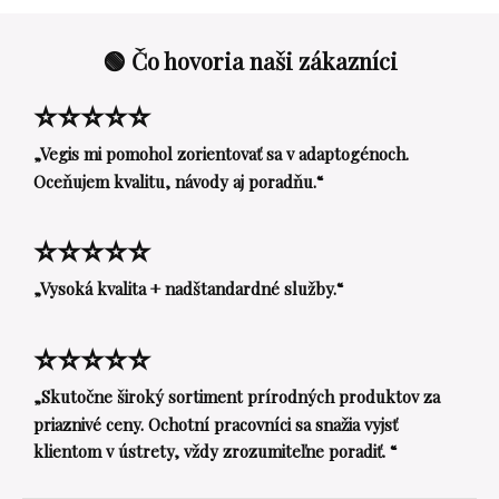
🟢 Čo hovoria naši zákazníci
⭐⭐⭐⭐⭐
„Vegis mi pomohol zorientovať sa v adaptogénoch.
Oceňujem kvalitu, návody aj poradňu.“
⭐⭐⭐⭐⭐
„Vysoká kvalita + nadštandardné služby.“
⭐⭐⭐⭐⭐
„Skutočne široký sortiment prírodných produktov za
priaznivé ceny. Ochotní pracovníci sa snažia vyjsť
klientom v ústrety, vždy zrozumiteľne poradiť. “