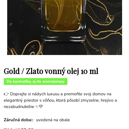
Gold / Zlato vonný olej 10 ml
Do kozmetiky, aj do aromalampy
👉 Doprajte si nádych luxusu a premeňte svoj domov na
elegantný priestor s vôňou, ktorá pôsobí zmyselne, hrejivo a
nezabudnuteľne ✨💛
Záručná doba::
uvedená na obale