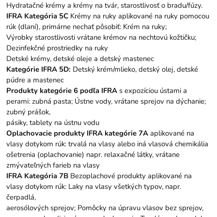
Hydratačné krémy a krémy na tvár, starostlivosť o bradu/fúzy.
IFRA Kategória 5C
Krémy na ruky aplikované na ruky pomocou
rúk (dlaní), primárne nechať pôsobiť: Krém na ruky;
Výrobky starostlivosti vrátane krémov na nechtovú kožtičku;
Dezinfekčné prostriedky na ruky
Detské krémy, detské oleje a detský mastenec
Kategórie IFRA 5D:
Detský krém/mlieko, detský olej, detské
púdre a mastenec
Produkty kategórie 6 podľa IFRA
s expozíciou ústami a
perami: zubná pasta; Ústne vody, vrátane sprejov na dýchanie;
zubný prášok,
pásiky, tablety na ústnu vodu
Oplachovacie produkty IFRA kategórie 7A
aplikované na
vlasy dotykom rúk: trvalá na vlasy alebo iná vlasová chemikália
ošetrenia (oplachovanie) napr. relaxačné látky, vrátane
zmývateľných farieb na vlasy
IFRA Kategória 7B
Bezoplachové produkty aplikované na
vlasy dotykom rúk: Laky na vlasy všetkých typov, napr.
čerpadlá,
aerosólových sprejov; Pomôcky na úpravu vlasov bez sprejov,