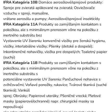
IFRA Kategória 10B
Domáce aerosólové/sprejové produkty:
Spreje pre zvieratá aplikované na zvieratá; Osviežovače
vzduchu v spreji, manuálne,
vrátane aerosólu a pumpy; Aerosólové/sprejové insekticídy
IFRA Kategória 11A
Produkty so zamýšľaným kontaktom s
pokožkou, ale s minimálnym prenosom vône na pokožku z
inertného substrátu bez
Vystavenie UV žiareniu: konvenčné vložky pre ženskú hygienu,
vložky, interlabiálne vložky; Plienky (detské a dospelé);
Inkontinenčné nohavičky, vložka pre dospelých; Toaletný papier
(suchý)
IFRA Kategória 11B
Produkty so zamýšľaným kontaktom s
pokožkou, ale s minimálnym prenosom vône na pokožku z
inertného substrátu s
potenciálne vystavenie UV žiareniu: Pančuchové nohavice s
zvlhčovačmi; Voňavé ponožky, rukavice; Tvárové tkanivá (suché
tkanivá); Vankúš
sprej; Obrúsky; Papierové uteráky; Pšeničné vrecká; Pleťové
masky (papierové/ochranné) napr. chirurgické masky sa
nepoužívajú