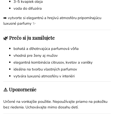
3–5 kvapiek oleja
voda do difuzéra
➡️ vytvorte si elegantnú a hrejivú atmosféru pripomínajúcu
luxusné parfumy ✨
🌿 Prečo si ju zamilujete
bohatá a dlhotrvajúca parfumová vôňa
vhodná pre ženy aj mužov
elegantná kombinácia citrusov, kvetov a vanilky
ideálna na tvorbu vlastných parfumov
vytvára luxusnú atmosféru v interiéri
⚠️ Upozornenie
Určené na vonkajšie použitie. Nepoužívajte priamo na pokožku
bez riedenia. Uchovávajte mimo dosahu detí.