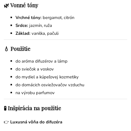
🌿 Vonné tóny
Vrchné tóny:
bergamot, citrón
Srdce:
jazmín, ruža
Základ:
vanilka, pačuli
💧 Použitie
do aróma difuzérov a lámp
do sviečok a voskov
do mydiel a kúpeľovej kozmetiky
do domácich osviežovačov vzduchu
na výrobu parfumov
🧪 Inšpirácia na použitie
👉
Luxusná vôňa do difuzéra