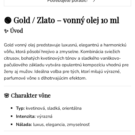
Potrebujete poradiť?
🟢 Gold / Zlato – vonný olej 10 ml
✨ Úvod
Gold vonný olej predstavuje luxusnú, elegantnú a harmonickú
vôňu, ktorá pôsobí hrejivo a zmyselne. Kombinácia sviežich
citrusov, bohatých kvetinových tónov a sladkého vanilkovo-
pačuliového základu vytvára opulentnú kompozíciu vhodnú pre
ženy aj mužov. Ideálna voľba pre tých, ktorí milujú výrazné,
parfumové vône s dlhotrvajúcim efektom.
🌸 Charakter vône
Typ:
kvetinová, sladká, orientálna
Intenzita:
výrazná
Nálada:
luxus, elegancia, zmyselnosť