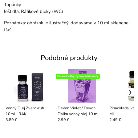
Topánky
leštidlá; Ráfikové bloky (WC)
Poznámka: obrázok je ilustračný, dodávame v 10 ml sklenenej
fľaši .
Podobné produkty
Do kozmetiky, aj do aromalampy
Vonný Olej Zverokruh
Devon Violet / Devon
Pinacolada, von
10ml - RAK
Fialka vonný olej 10 ml
ML
3.89 €
2.99 €
2.49 €