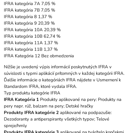
IFRA kategória 7A 7,05 %
IFRA kategória 7B 7,05 %
IFRA kategória 8 1,37 %
IFRA kategória 9 20,39 %
IFRA kategória 10A 20,39 %
IFRA kategória 10B 62,74 %
IFRA kategória 11A 1,37 %
IFRA kategória 11B 1,37 %
IFRA Kategória 12 Bez obmedzenia
Nižšie je uvedený výpis informácií poskytnutých IFRA v
súvislosti s typmi aplikácií prítomných v každej kategórii IFRA.
Ďalšie informácie o kategóriách IFRA nájdete v Usmernení k
štandardom IFRA, ktoré vydala IFRA.
Typ produktu kategórie IFRA
IFRA Kategória 1
Produkty aplikované na pery: Produkty na
pery napr. rúž, balzam na pery; Detské hračky
Produkty IFRA kategórie 2
aplikované na podpazušie:
Dezodoranty a antiperspiranty všetkých typov; Telové
spreje/hmly
Produkty IFRA kategórie 3
aplikované na tvár/telo končekmi