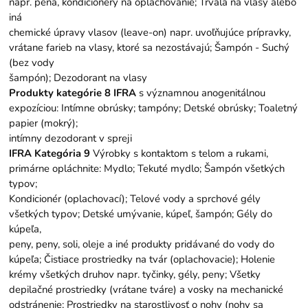
napr. pena, kondicionéry na oplachovanie; Trvalá na vlasy alebo
iná
chemické úpravy vlasov (leave-on) napr. uvoľňujúce prípravky,
vrátane farieb na vlasy, ktoré sa nezostávajú; Šampón - Suchý
(bez vody
šampón); Dezodorant na vlasy
Produkty kategórie 8 IFRA
s významnou anogenitálnou
expozíciou: Intímne obrúsky; tampóny; Detské obrúsky; Toaletný
papier (mokrý);
intímny dezodorant v spreji
IFRA Kategória 9
Výrobky s kontaktom s telom a rukami,
primárne opláchnite: Mydlo; Tekuté mydlo; Šampón všetkých
typov;
Kondicionér (oplachovací); Telové vody a sprchové gély
všetkých typov; Detské umývanie, kúpeľ, šampón; Gély do
kúpeľa,
peny, peny, soli, oleje a iné produkty pridávané do vody do
kúpeľa; Čistiace prostriedky na tvár (oplachovacie); Holenie
krémy všetkých druhov napr. tyčinky, gély, peny; Všetky
depilačné prostriedky (vrátane tváre) a vosky na mechanické
odstránenie; Prostriedky na starostlivosť o nohy (nohy sa