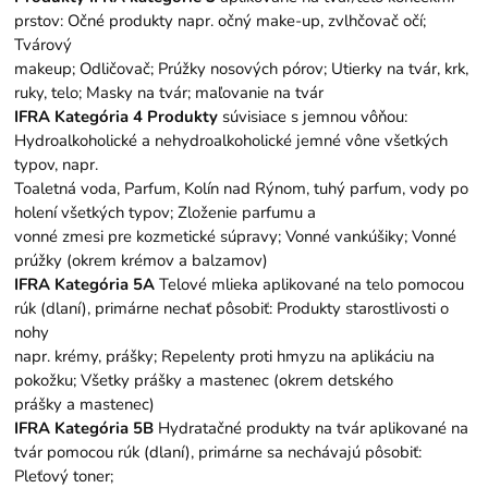
prstov: Očné produkty napr. očný make-up, zvlhčovač očí;
Tvárový
makeup; Odličovač; Prúžky nosových pórov; Utierky na tvár, krk,
ruky, telo; Masky na tvár; maľovanie na tvár
IFRA Kategória 4 Produkty
súvisiace s jemnou vôňou:
Hydroalkoholické a nehydroalkoholické jemné vône všetkých
typov, napr.
Toaletná voda, Parfum, Kolín nad Rýnom, tuhý parfum, vody po
holení všetkých typov; Zloženie parfumu a
vonné zmesi pre kozmetické súpravy; Vonné vankúšiky; Vonné
prúžky (okrem krémov a balzamov)
IFRA Kategória 5A
Telové mlieka aplikované na telo pomocou
rúk (dlaní), primárne nechať pôsobiť: Produkty starostlivosti o
nohy
napr. krémy, prášky; Repelenty proti hmyzu na aplikáciu na
pokožku; Všetky prášky a mastenec (okrem detského
prášky a mastenec)
IFRA Kategória 5B
Hydratačné produkty na tvár aplikované na
tvár pomocou rúk (dlaní), primárne sa nechávajú pôsobiť:
Pleťový toner;