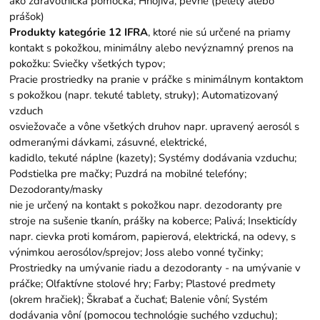
ako zdravotnícka pomôcka; Hnojivá, pevné (pelety alebo
prášok)
Produkty kategórie 12 IFRA
, ktoré nie sú určené na priamy
kontakt s pokožkou, minimálny alebo nevýznamný prenos na
pokožku: Sviečky všetkých typov;
Pracie prostriedky na pranie v práčke s minimálnym kontaktom
s pokožkou (napr. tekuté tablety, struky); Automatizovaný
vzduch
osviežovače a vône všetkých druhov napr. upravený aerosól s
odmeranými dávkami, zásuvné, elektrické,
kadidlo, tekuté náplne (kazety); Systémy dodávania vzduchu;
Podstielka pre mačky; Puzdrá na mobilné telefóny;
Dezodoranty/masky
nie je určený na kontakt s pokožkou napr. dezodoranty pre
stroje na sušenie tkanín, prášky na koberce; Palivá; Insekticídy
napr. cievka proti komárom, papierová, elektrická, na odevy, s
výnimkou aerosólov/sprejov; Joss alebo vonné tyčinky;
Prostriedky na umývanie riadu a dezodoranty - na umývanie v
práčke; Olfaktívne stolové hry; Farby; Plastové predmety
(okrem hračiek); Škrabať a čuchať; Balenie vôní; Systém
dodávania vôní (pomocou technológie suchého vzduchu);