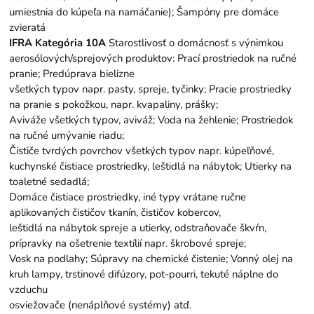
umiestnia do kúpeľa na namáčanie); Šampóny pre domáce
zvieratá
IFRA Kategória 10A
Starostlivosť o domácnosť s výnimkou
aerosólových/sprejových produktov: Prací prostriedok na ručné
pranie; Predúprava bielizne
všetkých typov napr. pasty, spreje, tyčinky; Pracie prostriedky
na pranie s pokožkou, napr. kvapaliny, prášky;
Aviváže všetkých typov, aviváž; Voda na žehlenie; Prostriedok
na ručné umývanie riadu;
Čističe tvrdých povrchov všetkých typov napr. kúpeľňové,
kuchynské čistiace prostriedky, leštidlá na nábytok; Utierky na
toaletné sedadlá;
Domáce čistiace prostriedky, iné typy vrátane ručne
aplikovaných čističov tkanín, čističov kobercov,
leštidlá na nábytok spreje a utierky, odstraňovače škvŕn,
prípravky na ošetrenie textílií napr. škrobové spreje;
Vosk na podlahy; Súpravy na chemické čistenie; Vonný olej na
kruh lampy, trstinové difúzory, pot-pourri, tekuté náplne do
vzduchu
osviežovače (nenáplňové systémy) atď.