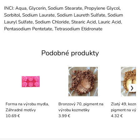
INCI: Aqua, Glycerin, Sodium Stearate, Propylene Glycol,
Sorbitol, Sodium Laurate, Sodium Laureth Sulfate, Sodium
Lauryl Sulfate, Sodium Chloride, Stearic Acid, Lauric Acid,
Pentasodium Pentetate, Tetrasodium Etidronate
Podobné produkty
Forma na výrobu mydla,
Bronzový 70, pigment na
Zlatý 49, kozme
Záhradné motívy
výrobu kozmetiky
pigment na výr
kozmetiky
10.69 €
3.99 €
4.32 €