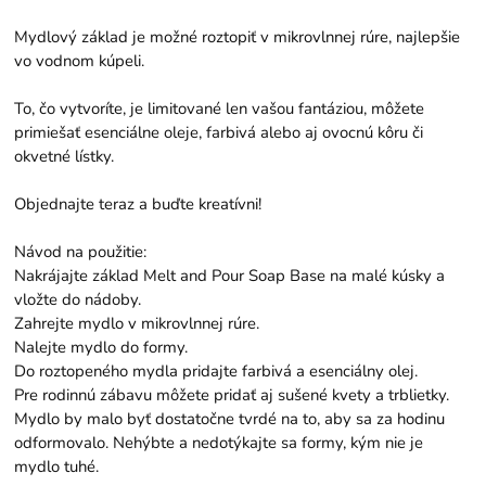
Mydlový základ je možné roztopiť v mikrovlnnej rúre, najlepšie
vo vodnom kúpeli.
To, čo vytvoríte, je limitované len vašou fantáziou, môžete
primiešať esenciálne oleje, farbivá alebo aj ovocnú kôru či
okvetné lístky.
Objednajte teraz a buďte kreatívni!
Návod na použitie:
Nakrájajte základ Melt and Pour Soap Base na malé kúsky a
vložte do nádoby.
Zahrejte mydlo v mikrovlnnej rúre.
Nalejte mydlo do formy.
Do roztopeného mydla pridajte farbivá a esenciálny olej.
Pre rodinnú zábavu môžete pridať aj sušené kvety a trblietky.
Mydlo by malo byť dostatočne tvrdé na to, aby sa za hodinu
odformovalo. Nehýbte a nedotýkajte sa formy, kým nie je
mydlo tuhé.