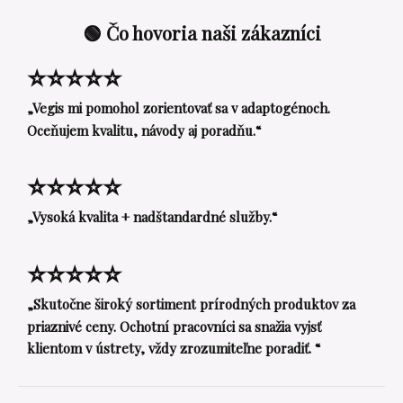
🟢 Čo hovoria naši zákazníci
⭐⭐⭐⭐⭐
„Vegis mi pomohol zorientovať sa v adaptogénoch.
Oceňujem kvalitu, návody aj poradňu.“
⭐⭐⭐⭐⭐
„Vysoká kvalita + nadštandardné služby.“
⭐⭐⭐⭐⭐
„Skutočne široký sortiment prírodných produktov za
priaznivé ceny. Ochotní pracovníci sa snažia vyjsť
klientom v ústrety, vždy zrozumiteľne poradiť. “