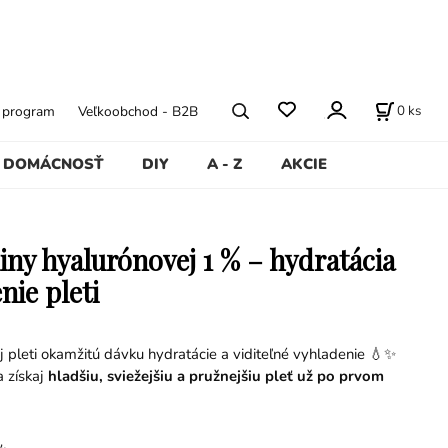
0
ks
ý program
Veľkoobchod - B2B
DOMÁCNOSŤ
DIY
A - Z
AKCIE
liny hyalurónovej 1 % – hydratácia
nie pleti
j pleti okamžitú dávku hydratácie a viditeľné vyhladenie 💧✨
a získaj
hladšiu, sviežejšiu a pružnejšiu pleť už po prvom