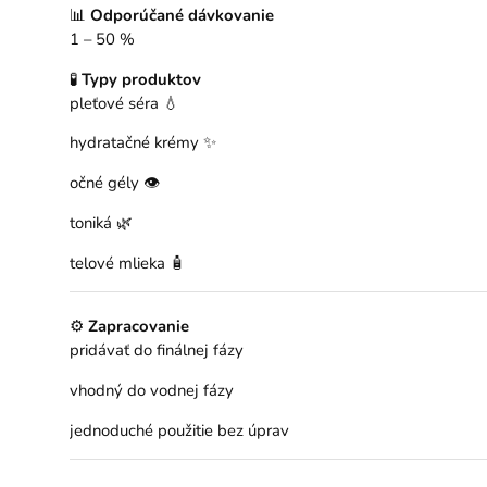
📊
Odporúčané dávkovanie
1 – 50 %
🧪
Typy produktov
pleťové séra 💧
hydratačné krémy ✨
očné gély 👁️
toniká 🌿
telové mlieka 🧴
⚙️
Zapracovanie
pridávať do finálnej fázy
vhodný do vodnej fázy
jednoduché použitie bez úprav