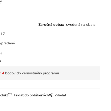
ť
:
Záručná doba::
uvedená na obale
217
ypredané
PH
s
14
bodov do vernostného programu
odukt
Pridať do obľúbených
Zdielať