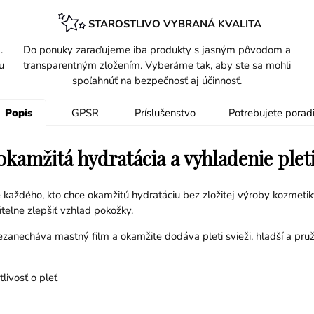
STAROSTLIVO VYBRANÁ KVALITA
.
Do ponuky zaraďujeme iba produkty s jasným pôvodom a
u
transparentným zložením. Vyberáme tak, aby ste sa mohli
spoľahnúť na bezpečnosť aj účinnosť.
Popis
GPSR
Príslušenstvo
Potrebujete poradi
 okamžitá hydratácia a vyhladenie plet
 každého, kto chce okamžitú hydratáciu bez zložitej výroby kozmeti
teľne zlepšiť vzhľad pokožky.
nezanecháva mastný film a okamžite dodáva pleti svieži, hladší a pr
livosť o pleť