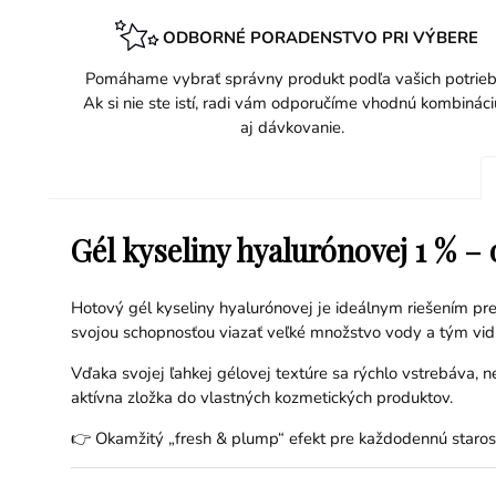
ODBORNÉ PORADENSTVO PRI VÝBERE
Pomáhame vybrať správny produkt podľa vašich potrieb
Ak si nie ste istí, radi vám odporučíme vhodnú kombináci
aj dávkovanie.
Gél kyseliny hyalurónovej 1 % –
Hotový gél kyseliny hyalurónovej je ideálnym riešením pre
svojou schopnosťou viazať veľké množstvo vody a tým vidi
Vďaka svojej ľahkej gélovej textúre sa rýchlo vstrebáva, 
aktívna zložka do vlastných kozmetických produktov.
👉 Okamžitý „fresh & plump“ efekt pre každodennú starost