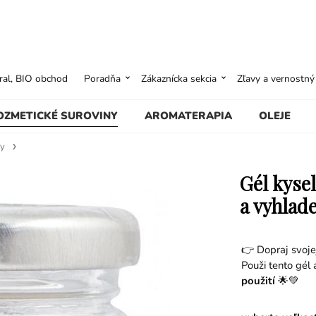
ural, BIO obchod
Poradňa
Zákaznícka sekcia
Zľavy a vernostn
OZMETICKÉ SUROVINY
AROMATERAPIA
OLEJE
ky
Gél kyse
a vyhlade
👉 Dopraj svoje
Použi tento gél 
použití
🌟💚