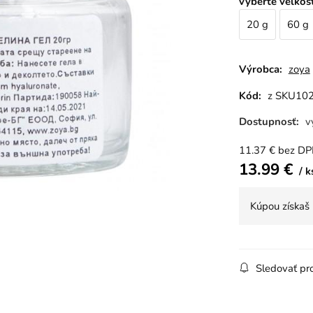
vyberte veľkos
20 g
60 g
Výrobca:
zoya
Kód:
z SKU10
Dostupnosť:
v
11.37
€
bez D
13.99
€
k
Kúpou získaš
Sledovať pr