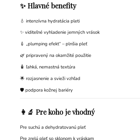
✨ Hlavné benefity
💧 intenzívna hydratácia pleti
✨ viditeľné vyhladenie jemných vrások
💉 „plumping efekt“ – plnšia pleť
🌿 pripravený na okamžité použitie
🧴 ľahká, nemastná textúra
🌟 rozjasnenie a svieži vzhľad
🛡️ podpora kožnej bariéry
👩‍🔬 Pre koho je vhodný
Pre suchú a dehydratovanú pleť
Pre zrelú pleť so sklonom k vráskam