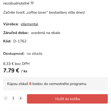
nezabudnuteľné 💛
Začnite tvoriť „coffee lover“ bestsellery ešte dnes!
Výrobca:
ellemental
Záručná doba::
uvedená na obale
Kód:
D-1762
Dostupnosť:
na sklade
6.33
€
bez DPH
7.79
€
ks
Kúpou získaš
8
bodov do vernostného programu