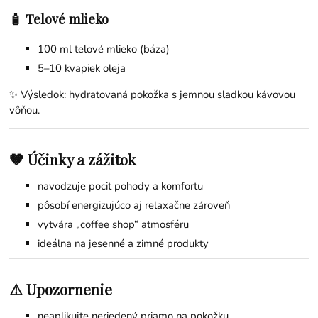
🧴 Telové mlieko
100 ml telové mlieko (báza)
5–10 kvapiek oleja
✨ Výsledok: hydratovaná pokožka s jemnou sladkou kávovou
vôňou.
🤎 Účinky a zážitok
navodzuje pocit pohody a komfortu
pôsobí energizujúco aj relaxačne zároveň
vytvára „coffee shop“ atmosféru
ideálna na jesenné a zimné produkty
⚠️ Upozornenie
neaplikujte neriedený priamo na pokožku