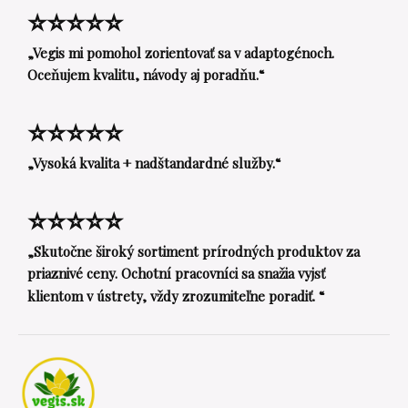
⭐⭐⭐⭐⭐
„Vegis mi pomohol zorientovať sa v adaptogénoch.
Oceňujem kvalitu, návody aj poradňu.“
⭐⭐⭐⭐⭐
„Vysoká kvalita + nadštandardné služby.“
⭐⭐⭐⭐⭐
„Skutočne široký sortiment prírodných produktov za
priaznivé ceny. Ochotní pracovníci sa snažia vyjsť
klientom v ústrety, vždy zrozumiteľne poradiť. “