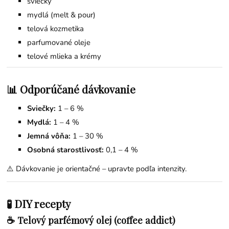
sviečky
mydlá (melt & pour)
telová kozmetika
parfumované oleje
telové mlieka a krémy
📊 Odporúčané dávkovanie
Sviečky:
1 – 6 %
Mydlá:
1 – 4 %
Jemná vôňa:
1 – 30 %
Osobná starostlivosť:
0,1 – 4 %
⚠️ Dávkovanie je orientačné – upravte podľa intenzity.
🧪 DIY recepty
☕ Telový parfémový olej (coffee addict)