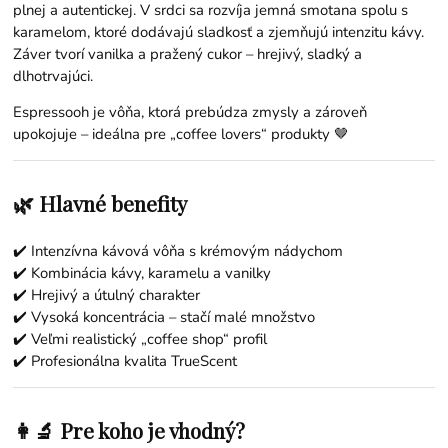
plnej a autentickej. V srdci sa rozvíja jemná smotana spolu s
karamelom, ktoré dodávajú sladkosť a zjemňujú intenzitu kávy.
Záver tvorí vanilka a pražený cukor – hrejivý, sladký a
dlhotrvajúci.
Espressooh je vôňa, ktorá prebúdza zmysly a zároveň
upokojuje – ideálna pre „coffee lovers“ produkty 🤎
🌿 Hlavné benefity
✔️ Intenzívna kávová vôňa s krémovým nádychom
✔️ Kombinácia kávy, karamelu a vanilky
✔️ Hrejivý a útulný charakter
✔️ Vysoká koncentrácia – stačí malé množstvo
✔️ Veľmi realistický „coffee shop“ profil
✔️ Profesionálna kvalita TrueScent
👩‍🔬 Pre koho je vhodný?