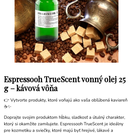
Espressooh TrueScent vonný olej 25
g – kávová vôňa
👉 Vytvorte produkty, ktoré voňajú ako vaša obľúbená kaviareň
☕✨
Doprajte svojim produktom hĺbku, sladkosť a útulný charakter,
ktorý si okamžite zamilujete. Espressooh TrueScent je ideálny
pre kozmetiku a sviečky, ktoré majú byť hrejivé, lákavé a