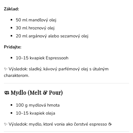
Základ:
50 ml mandľový olej
30 ml hroznový olej
20 ml argánový alebo sezamový olej
Pridajte:
10–15 kvapiek Espressooh
✨ Výsledok: sladký, kávový parfémový olej s útulným
charakterom.
🧼 Mydlo (Melt & Pour)
100 g mydlová hmota
10–15 kvapiek oleja
✨ Výsledok: mydlo, ktoré vonia ako čerstvé espresso ☕