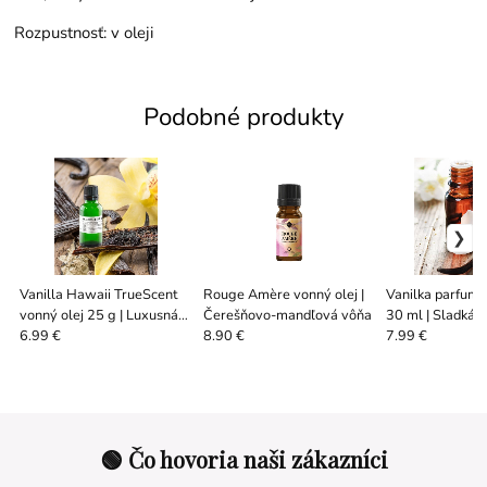
Rozpustnosť: v oleji
Podobné produkty
Vanilla Hawaii TrueScent
Rouge Amère vonný olej |
Vanilka parfumo
vonný olej 25 g | Luxusná
Čerešňovo-mandľová vôňa
30 ml | Sladká 
vanilková vôňa
vôňa
6.99 €
8.90 €
7.99 €
🟢 Čo hovoria naši zákazníci