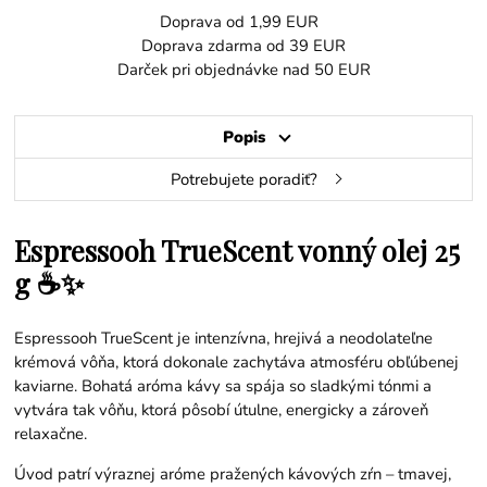
Doprava od 1,99 EUR
Doprava zdarma od 39 EUR
Darček pri objednávke nad 50 EUR
Popis
Potrebujete poradiť?
Espressooh TrueScent vonný olej 25
g ☕✨
Espressooh TrueScent je intenzívna, hrejivá a neodolateľne
krémová vôňa, ktorá dokonale zachytáva atmosféru obľúbenej
kaviarne. Bohatá aróma kávy sa spája so sladkými tónmi a
vytvára tak vôňu, ktorá pôsobí útulne, energicky a zároveň
relaxačne.
Úvod patrí výraznej aróme pražených kávových zŕn – tmavej,