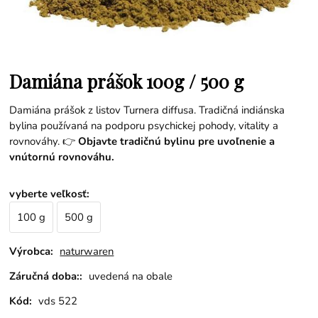
Damiána prášok 100g / 500 g
Damiána prášok z listov Turnera diffusa. Tradičná indiánska
bylina používaná na podporu psychickej pohody, vitality a
rovnováhy. 👉
Objavte tradičnú bylinu pre uvoľnenie a
vnútornú rovnováhu.
vyberte veľkosť
:
100 g
500 g
Výrobca:
naturwaren
Záručná doba::
uvedená na obale
Kód:
vds 522