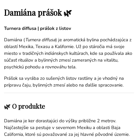
🌿
Damiána prášok
Turnera diffusa | prášok z listov
Damiána (
Turnera diffusa
) je aromatická bylina pochádzajúca z
oblastí Mexika, Texasu a Kalifornie. Už po stáročia má svoje
miesto v tradičných indiánskych kultúrach, kde sa používala ako
súčasť rituálov a bylinných zmesí zameraných na vitalitu,
psychickú pohodu a rovnováhu tela.
Prášok sa vyrába zo sušených listov rastliny a je vhodný na
prípravu čaju, bylinných zmesí alebo na ďalšie spracovanie.
🌿 O produkte
Damiána je ker dorastajúci do výšky približne 2 metrov.
Najčastejšie sa pestuje v severnom Mexiku a oblasti Baja
California, ktoré sú považované za jej hlavné pôvodné územie.