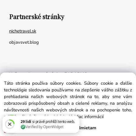
Partnerské stránky
nichetravel.sk
objavsvet.blog
Naše appky pre vás úplne ZADARMO:
Táto stránka používa súbory cookies. Súbory cookie a ďalšie
Tréningový plán na mieru
technológie sledovania používame na zlepšenie vášho zážitku z
BMI kalkulačka
prehliadania našich webových stránok na to, aby sme vám
zobrazovali prispôsobený obsah a cielené reklamy, na analýzu
Vygeneruj si výživový plán na mieru
návštevnosti našich webových stránok a na pochopenie toho,
odkiaľ naši návštevníci prichádzajú.
Viac informácií
Súhlasím
Nastavenie
Odmietam
Vytvorené systémom ClickEshop.sk