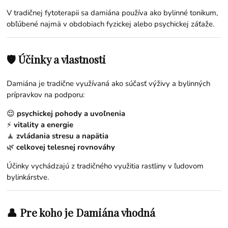
V tradičnej fytoterapii sa damiána používa ako bylinné tonikum,
obľúbené najmä v obdobiach fyzickej alebo psychickej záťaže.
🛡️ Účinky a vlastnosti
Damiána je tradične využívaná ako súčasť výživy a bylinných
prípravkov na podporu:
😌
psychickej pohody a uvoľnenia
⚡
vitality a energie
🧘
zvládania stresu a napätia
🌿
celkovej telesnej rovnováhy
Účinky vychádzajú z tradičného využitia rastliny v ľudovom
bylinkárstve.
👤 Pre koho je Damiána vhodná