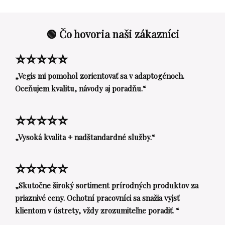
🟢 Čo hovoria naši zákazníci
⭐⭐⭐⭐⭐
„Vegis mi pomohol zorientovať sa v adaptogénoch.
Oceňujem kvalitu, návody aj poradňu.“
⭐⭐⭐⭐⭐
„Vysoká kvalita + nadštandardné služby.“
⭐⭐⭐⭐⭐
„Skutočne široký sortiment prírodných produktov za
priaznivé ceny. Ochotní pracovníci sa snažia vyjsť
klientom v ústrety, vždy zrozumiteľne poradiť. “