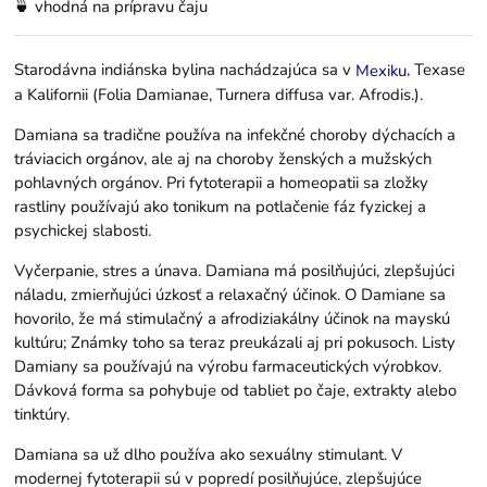
🍵 vhodná na prípravu čaju
Starodávna indiánska bylina nachádzajúca sa v
, Texase
Mexiku
a Kalifornii (Folia Damianae, Turnera diffusa var. Afrodis.).
Damiana sa tradične používa na infekčné choroby dýchacích a
tráviacich orgánov, ale aj na choroby ženských a mužských
pohlavných orgánov. Pri fytoterapii a homeopatii sa zložky
rastliny používajú ako tonikum na potlačenie fáz fyzickej a
psychickej slabosti.
Vyčerpanie, stres a únava. Damiana má posilňujúci, zlepšujúci
náladu, zmierňujúci úzkosť a relaxačný účinok. O Damiane sa
hovorilo, že má stimulačný a afrodiziakálny účinok na mayskú
kultúru; Známky toho sa teraz preukázali aj pri pokusoch. Listy
Damiany sa používajú na výrobu farmaceutických výrobkov.
Dávková forma sa pohybuje od tabliet po čaje, extrakty alebo
tinktúry.
Damiana sa už dlho používa ako sexuálny stimulant. V
modernej fytoterapii sú v popredí posilňujúce, zlepšujúce