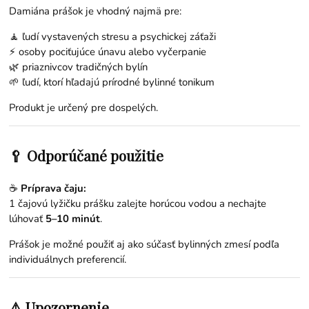
Damiána prášok je vhodný najmä pre:
🧘 ľudí vystavených stresu a psychickej záťaži
⚡ osoby pociťujúce únavu alebo vyčerpanie
🌿 priaznivcov tradičných bylín
🌱 ľudí, ktorí hľadajú prírodné bylinné tonikum
Produkt je určený pre dospelých.
🥄 Odporúčané použitie
☕
Príprava čaju:
1 čajovú lyžičku prášku zalejte horúcou vodou a nechajte
lúhovať
5–10 minút
.
Prášok je možné použiť aj ako súčasť bylinných zmesí podľa
individuálnych preferencií.
⚠️ Upozornenie