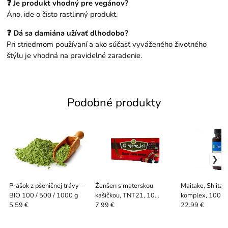
❓ Je produkt vhodný pre vegánov?
Áno, ide o čisto rastlinný produkt.
❓ Dá sa damiána užívať dlhodobo?
Pri striedmom používaní a ako súčasť vyváženého životného
štýlu je vhodná na pravidelné zaradenie.
Podobné produkty
Prášok z pšeničnej trávy -
Ženšen s materskou
Maitake, Shiitake
BIO 100 / 500 / 1000 g
kašičkou, TNT21, 10
komplex, 100 ka
fľaštičiek
Bioherba
5.59 €
7.99 €
22.99 €