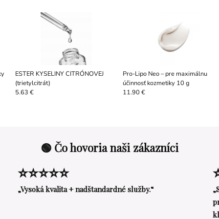
ky
ESTER KYSELINY CITRÓNOVEJ
Pro-Lipo Neo – pre maximálnu
(trietylcitrát)
účinnosť kozmetiky 10 g
5.63 €
11.90 €
🟢 Čo hovoria naši zákazníci
⭐⭐⭐⭐⭐
„Vysoká kvalita + nadštandardné služby.“
„
p
k