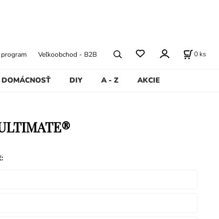
0
ks
ý program
Veľkoobchod - B2B
DOMÁCNOSŤ
DIY
A - Z
AKCIE
 ULTIMATE®
ť
: