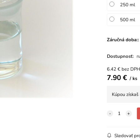
250 ml
500 ml
Záručná doba::
Dostupnosť:
n
6.42
€
bez DPH
7.90
€
ks
Kúpou získaš
Sledovať pr