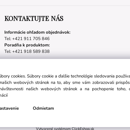
KONTAKTUJTE NÁS
Informácie ohľadom objednávok:
Tel: +421 911 705 846
Poradňa k produktom:
Tel: +421 918 589 838
úbory cookies. Súbory cookie a ďalšie technológie sledovania použí
Partnerské stránky
a našich webových stránok na to, aby sme vám zobrazovali prispô
návštevnosti našich webových stránok a na pochopenie toho, od
mácií
láste sa na odber noviniek:
nichetravel.sk
objavsvet.blog
astavenie
Odmietam
Prihlásiť sa
Vytvorené systémom ClickEshop.sk