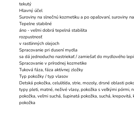
tekutý
Hlavný účel
Suroviny na slnečnú kozmetiku a po opaľovaní, suroviny na s
Tepelne stabilné
áno - veľmi dobrá tepelná stabilita
rozpustnosť
v rastlinných olejoch
Spracovanie pri dusení mydla
sa dá jednoducho nastriekať / zamiešať do mydlového lepi
Spracovanie v prírodnej kozmetike
Tuková fáza, fáza aktívnej zložky
Typ pokožky / typ vlasov
Detská pokožka, celulitída, strie, mozoly, drsné oblasti po
typy pleti, matné, neživé vlasy, pokožka s veľkými pórmi, 
pokožka, veľmi suchá, šupinatá pokožka, suchá, krepovitá,
pokožka