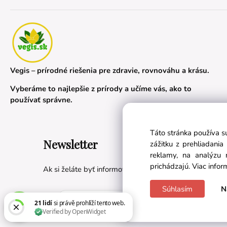
Vegis – prírodné riešenia pre zdravie, rovnováhu a krásu.
Vyberáme to najlepšie z prírody a učíme vás, ako to
používať správne.
Táto stránka používa s
Newsletter
zážitku z prehliadani
reklamy, na analýzu 
prichádzajú.
Viac infor
Ak si želáte byť informovaní o novinkách a akciách, prih
Súhlasím
N