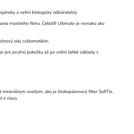
vegánsky a veľmi biologicky odbúrateľný.
ania mastného filmu. Cetiol® Ultimate je rovnako ako
kónový olej cyklometikón.
eje pre pružnú pokožku až po veľmi ľahké základy s
ed minerálnym svetlom, ako je širokopásmový filter SofiTix,
ť o vlasy