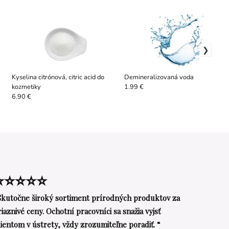
Kyselina citrónová, citric acid do
Demineralizovaná voda
kozmetiky
1.99 €
6.90 €
⭐⭐⭐⭐⭐
Skutočne široký sortiment prírodných produktov za
riaznivé ceny. Ochotní pracovníci sa snažia vyjsť
lientom v ústrety, vždy zrozumiteľne poradiť. “