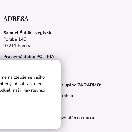
ADRESA
Samuel Šubík - vegis.sk
Poruba 145
97211 Poruba
Pracovná doba: PO - PIA
08.00 - 16.00 hod.
E-mail:
obchod@vegis.sk
vame na zlepšenie vášho
sobený obsah a cielené
Naše appky pre vás úplne ZADARMO:
kiaľ naši návštevníci
Tréningový plán na mieru
BMI kalkulačka
Vygeneruj si výživový plán na mieru