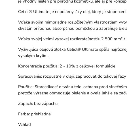
je vhodný nielen pre prírodnú kozmetiku, ale aj pre konc
Cetiol® Ultimate je nepolárny, číry olej, ktorý je stoperc
Vďaka svojim mimoriadne rozložiteľným vlastnostiam vytvá
skvalán prírodnou absorpčnou pomôckou a zabraňuje biele
Vďaka svojej veľmi vysokej roztierateľnosti> 2 500 mm² / 
Vyživujúca olejová zložka Cetiol® Ultimate spĺňa najrôzne
vysokým krytím.
Koncentrácia použitia: 2 - 10% z celkovej formulácie
Spracovanie: rozpustné v oleji; zapracovať do tukovej fázy
Použitie: Starostlivosť o tvár a telo, ochrana pred slnečný
pretože výrazne obmedzuje bielenie a oveľa ľahšie sa začle
Zápach: bez zápachu
Farba: priehľadná
Vzhľad