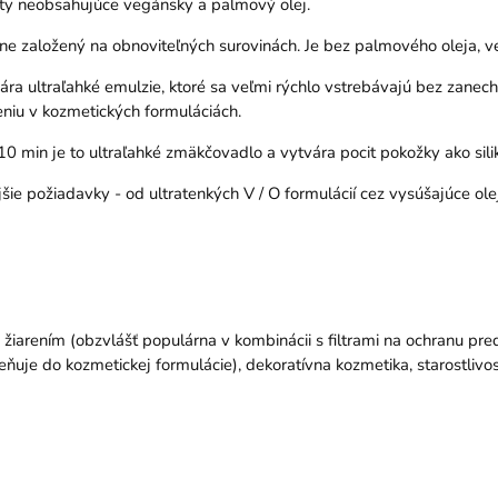
epty neobsahujúce vegánsky a palmový olej.
entne založený na obnoviteľných surovinách. Je bez palmového oleja, 
ra ultraľahké emulzie, ktoré sa veľmi rýchlo vstrebávajú bez zanech
niu v kozmetických formuláciách.
10 min je to ultraľahké zmäkčovadlo a vytvára pocit pokožky ako sili
jšie požiadavky - od ultratenkých V / O formulácií cez vysúšajúce ol
m žiarením (obzvlášť populárna v kombinácii s filtrami na ochranu pr
ňuje do kozmetickej formulácie), dekoratívna kozmetika, starostlivos