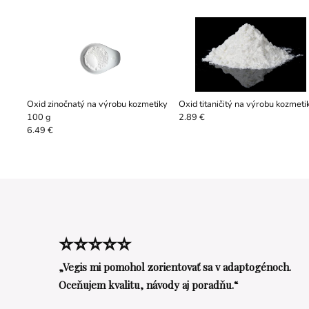
Oxid zinočnatý na výrobu kozmetiky
Oxid titaničitý na výrobu kozmeti
100 g
2.89 €
6.49 €
⭐⭐⭐⭐⭐
„Vegis mi pomohol zorientovať sa v adaptogénoch.
Oceňujem kvalitu, návody aj poradňu.“