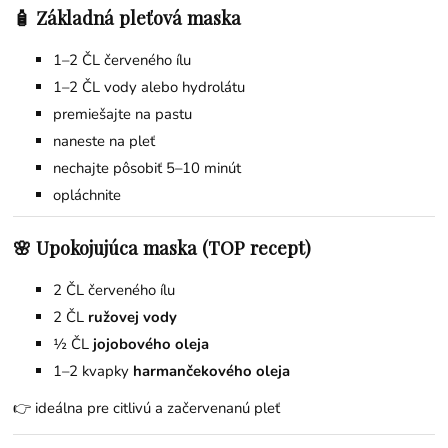
🧴 Základná pleťová maska
1–2 ČL červeného ílu
1–2 ČL vody alebo hydrolátu
premiešajte na pastu
naneste na pleť
nechajte pôsobiť 5–10 minút
opláchnite
🌸 Upokojujúca maska (TOP recept)
2 ČL červeného ílu
2 ČL
ružovej vody
½ ČL
jojobového oleja
1–2 kvapky
harmančekového oleja
👉 ideálna pre citlivú a začervenanú pleť