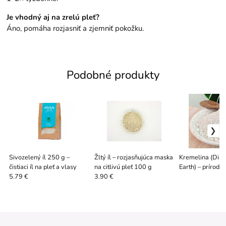
Je vhodný aj na zrelú pleť?
Áno, pomáha rozjasniť a zjemniť pokožku.
Podobné produkty
Sivozelený íl 250 g –
Žltý íl – rozjasňujúca maska
Kremelina (Dia
čistiaci íl na pleť a vlasy
na citlivú pleť 100 g
Earth) – prírodn
pleť 100 g
5.79 €
3.90 €