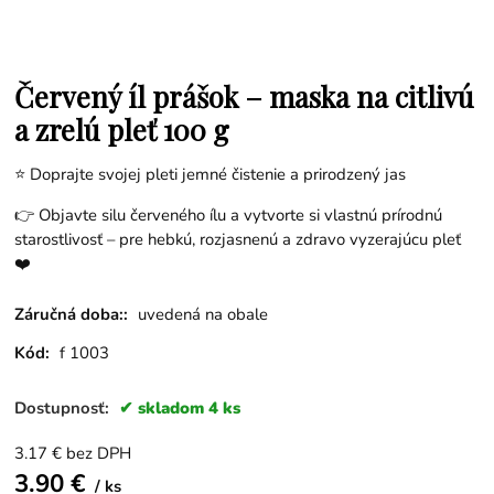
Červený íl prášok – maska na citlivú
a zrelú pleť 100 g
⭐ Doprajte svojej pleti jemné čistenie a prirodzený jas
👉 Objavte silu červeného ílu a vytvorte si vlastnú prírodnú
starostlivosť – pre hebkú, rozjasnenú a zdravo vyzerajúcu pleť
❤️
Záručná doba::
uvedená na obale
Kód:
f 1003
Dostupnosť:
skladom 4 ks
3.17
€
bez DPH
3.90
€
ks