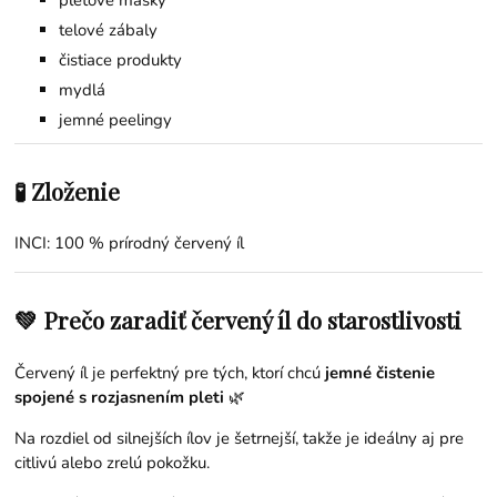
telové zábaly
čistiace produkty
mydlá
jemné peelingy
🧪 Zloženie
INCI: 100 % prírodný červený íl
💚 Prečo zaradiť červený íl do starostlivosti
Červený íl je perfektný pre tých, ktorí chcú
jemné čistenie
spojené s rozjasnením pleti
🌿
Na rozdiel od silnejších ílov je šetrnejší, takže je ideálny aj pre
citlivú alebo zrelú pokožku.