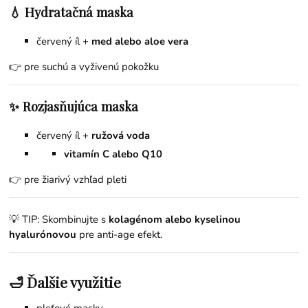
💧 Hydratačná maska
červený íl +
med alebo aloe vera
👉 pre suchú a vyživenú pokožku
✨ Rozjasňujúca maska
červený íl +
ružová voda
vitamín C alebo Q10
👉 pre žiarivý vzhľad pleti
💡 TIP: Skombinujte s
kolagénom alebo kyselinou
hyalurónovou
pre anti-age efekt.
🛁 Ďalšie využitie
pleťové masky