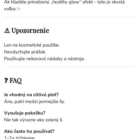
Ak hľadáte prirodzený „healthy glow“ efekt – toto je skvelá
voľba ✨
⚠️ Upozornenie
Len na kozmetické použitie.
Nevdychujte prášok.
Používajte nekovové nádoby a nástroje.
❓ FAQ
Je vhodný na citlivú pleť?
Áno, patrí medzi jemnejšie íly.
Vysušuje pokožku?
Nie tak výrazne ako zelený íl.
Ako často ho používať?
1–2× týždenne.