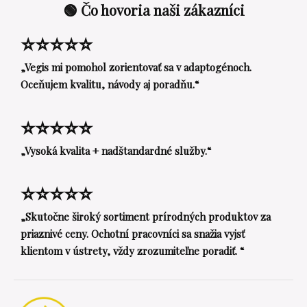
🟢 Čo hovoria naši zákazníci
⭐⭐⭐⭐⭐
„Vegis mi pomohol zorientovať sa v adaptogénoch.
Oceňujem kvalitu, návody aj poradňu.“
⭐⭐⭐⭐⭐
„Vysoká kvalita + nadštandardné služby.“
⭐⭐⭐⭐⭐
„Skutočne široký sortiment prírodných produktov za
priaznivé ceny. Ochotní pracovníci sa snažia vyjsť
klientom v ústrety, vždy zrozumiteľne poradiť. “