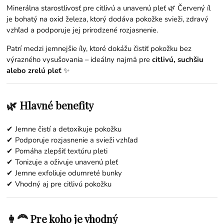
Minerálna starostlivosť pre citlivú a unavenú pleť 🌿 Červený íl
je bohatý na oxid železa, ktorý dodáva pokožke svieži, zdravý
vzhľad a podporuje jej prirodzené rozjasnenie.
Patrí medzi jemnejšie íly, ktoré dokážu čistiť pokožku bez
výrazného vysušovania – ideálny najmä pre
citlivú, suchšiu
alebo zrelú pleť
✨
🌿 Hlavné benefity
✔ Jemne čistí a detoxikuje pokožku
✔ Podporuje rozjasnenie a svieži vzhľad
✔ Pomáha zlepšiť textúru pleti
✔ Tonizuje a oživuje unavenú pleť
✔ Jemne exfoliuje odumreté bunky
✔ Vhodný aj pre citlivú pokožku
👩‍🦰 Pre koho je vhodný