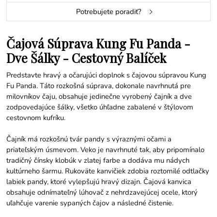
Potrebujete poradiť?
Čajová Súprava Kung Fu Panda -
Dve Šálky - Cestovný Balíček
Predstavte hravý a očarujúci doplnok s čajovou súpravou Kung
Fu Panda. Táto rozkošná súprava, dokonale navrhnutá pre
milovníkov čaju, obsahuje jedinečne vyrobený čajník a dve
zodpovedajúce šálky, všetko úhľadne zabalené v štýlovom
cestovnom kufríku.
Čajník má rozkošnú tvár pandy s výraznými očami a
priateľským úsmevom. Veko je navrhnuté tak, aby pripomínalo
tradičný čínsky klobúk v zlatej farbe a dodáva mu nádych
kultúrneho šarmu. Rukoväte kanvičiek zdobia roztomilé odtlačky
labiek pandy, ktoré vylepšujú hravý dizajn. Čajová kanvica
obsahuje odnímateľný lúhovač z nehrdzavejúcej ocele, ktorý
uľahčuje varenie sypaných čajov a následné čistenie.