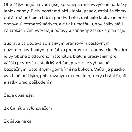
Obe šálky majú na vonkajšej spodnej strane vyvýšené odtlačky
labiek pandy. Biely pohár má bielu labku pandy, zatiaľ čo čierny
pohár má tiež bielu labku pandy. Tieto zdvihnuté labky nielenže
dodávajú rozmarný nádych, ale tiež umožňujú, aby šálky stáli
na labkách, čím vytvárajú pútavý a zábavný zážitok z pitia čaju.
Súprava sa dodáva so žiarivým oranžovým cestovným
puzdrom navrhnutým pre ľahkú prepravu a skladovanie. Puzdro
je vyrobené z odolného materiálu s bielym prešívaním pre
väčšiu pevnosť a estetický vzhľad, puzdro je vybavené
bezpečnými patentnými gombíkmi na bokoch. Vnútri je puzdro
vystlané mäkkým, polstrovaným materiálom, ktorý chráni čajník
a šálky pred poškodením.
Sada obsahuje:
1x Čajník s vylúhovačom
2x šálka na čaj