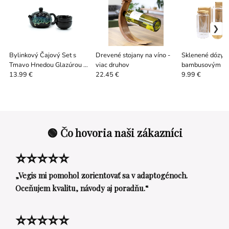
Bylinkový Čajový Set s
Drevené stojany na víno -
Sklenené dózy s
Tmavo Hnedou Glazúrou –
viac druhov
bambusovým u
Čajník a Dve Šálky
13.99 €
22.45 €
9.99 €
🟢 Čo hovoria naši zákazníci
⭐⭐⭐⭐⭐
„Vegis mi pomohol zorientovať sa v adaptogénoch.
Oceňujem kvalitu, návody aj poradňu.“
⭐⭐⭐⭐⭐