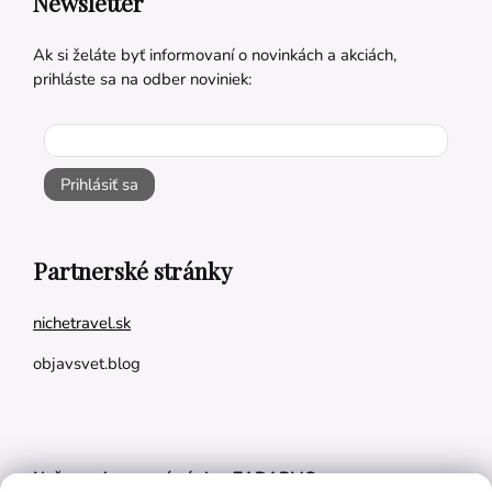
Newsletter
Ak si želáte byť informovaní o novinkách a akciách,
prihláste sa na odber noviniek:
Prihlásiť sa
Partnerské stránky
nichetravel.sk
objavsvet.blog
Naše appky pre vás úplne ZADARMO: