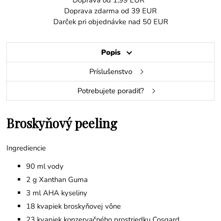
Doprava od 1,99 EUR
Doprava zdarma od 39 EUR
Darček pri objednávke nad 50 EUR
Popis
Príslušenstvo
Potrebujete poradiť?
Broskyňový peeling
Ingrediencie
90 ml vody
2 g Xanthan Guma
3 ml AHA kyseliny
18 kvapiek broskyňovej vône
23 kvapiek konzervačného prostriedku Cosgard