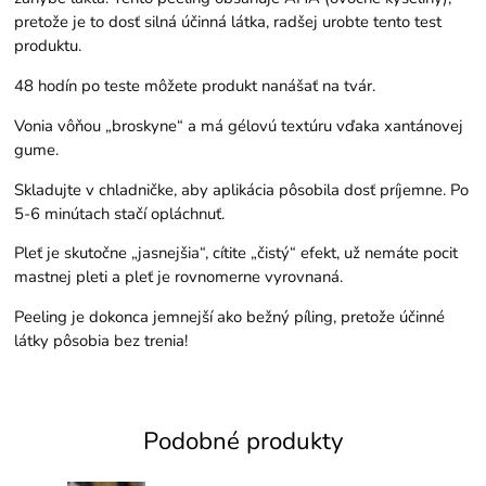
pretože je to dosť silná účinná látka, radšej urobte tento test
produktu.
48 hodín po teste môžete produkt nanášať na tvár.
Vonia vôňou „broskyne“ a má gélovú textúru vďaka xantánovej
gume.
Skladujte v chladničke, aby aplikácia pôsobila dosť príjemne. Po
5-6 minútach stačí opláchnuť.
Pleť je skutočne „jasnejšia“, cítite „čistý“ efekt, už nemáte pocit
mastnej pleti a pleť je rovnomerne vyrovnaná.
Peeling je dokonca jemnejší ako bežný píling, pretože účinné
látky pôsobia bez trenia!
Podobné produkty