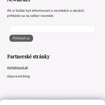
Ak si želáte byť informovaní o novinkách a akciách,
prihláste sa na odber noviniek:
Prihlásiť sa
Partnerské stránky
nichetravel.sk
objavsvet.blog
Naše appky pre vás úplne ZADARMO: