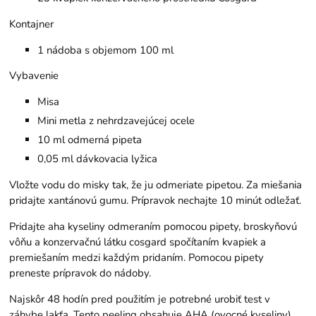
Kontajner
1 nádoba s objemom 100 ml
Vybavenie
Misa
Mini metla z nehrdzavejúcej ocele
10 ml odmerná pipeta
0,05 ml dávkovacia lyžica
Vložte vodu do misky tak, že ju odmeriate pipetou. Za miešania
pridajte xantánovú gumu. Prípravok nechajte 10 minút odležať.
Pridajte aha kyseliny odmeraním pomocou pipety, broskyňovú
vôňu a konzervačnú látku cosgard spočítaním kvapiek a
premiešaním medzi každým pridaním. Pomocou pipety
preneste prípravok do nádoby.
Najskôr 48 hodín pred použitím je potrebné urobiť test v
záhybe lakťa. Tento peeling obsahuje AHA (ovocné kyseliny),