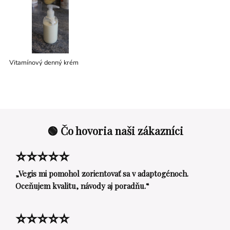
Vitamínový denný krém
🟢 Čo hovoria naši zákazníci
⭐⭐⭐⭐⭐
„Vegis mi pomohol zorientovať sa v adaptogénoch.
Oceňujem kvalitu, návody aj poradňu.“
⭐⭐⭐⭐⭐