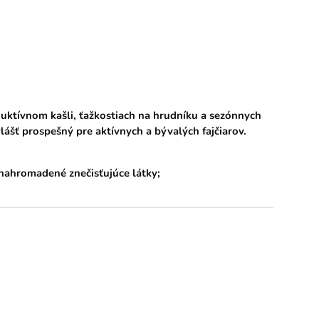
uktívnom kašli, ťažkostiach na hrudníku a sezónnych
lášť prospešný pre aktívnych a bývalých fajčiarov.
 nahromadené znečisťujúce látky;