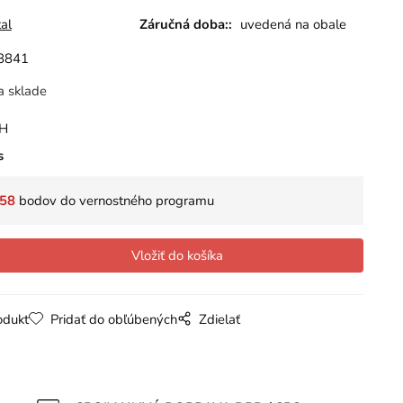
tal
Záručná doba::
uvedená na obale
8841
a sklade
PH
s
58
bodov do vernostného programu
odukt
Pridať do obľúbených
Zdielať