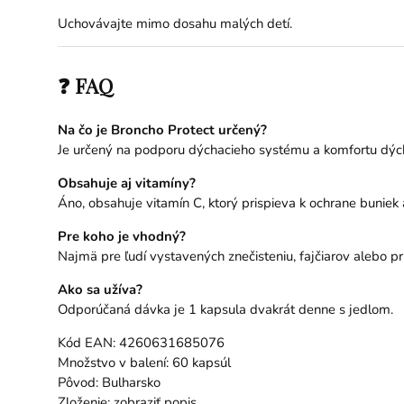
Uchovávajte mimo dosahu malých detí.
❓ FAQ
Na čo je Broncho Protect určený?
Je určený na podporu dýchacieho systému a komfortu dýc
Obsahuje aj vitamíny?
Áno, obsahuje vitamín C, ktorý prispieva k ochrane buniek 
Pre koho je vhodný?
Najmä pre ľudí vystavených znečisteniu, fajčiarov alebo pri
Ako sa užíva?
Odporúčaná dávka je 1 kapsula dvakrát denne s jedlom.
Kód EAN: 4260631685076
Množstvo v balení: 60 kapsúl
Pôvod: Bulharsko
Zloženie: zobraziť popis