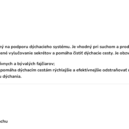
ený na podporu dýchacieho systému. Je vhodný pri suchom a prod
ené vylučovanie sekrétov a pomáha čistiť dýchacie cesty. Je obzv
ívnych a bývalých fajčiarov;
pomáha dýchacím cestám rýchlejšie a efektívnejšie odstraňovať
u dýchania.
achu