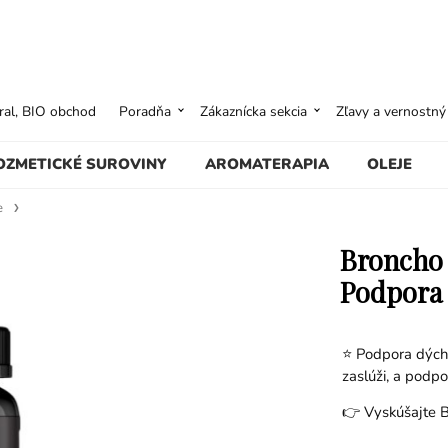
ural, BIO obchod
Poradňa
Zákaznícka sekcia
Zľavy a vernostn
OZMETICKÉ SUROVINY
AROMATERAPIA
OLEJE
e
Broncho P
Podpora 
⭐ Podpora dýchan
zaslúži, a podpo
👉 Vyskúšajte B