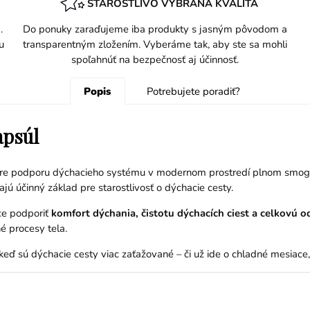
STAROSTLIVO VYBRANÁ KVALITA
.
Do ponuky zaraďujeme iba produkty s jasným pôvodom a
u
transparentným zložením. Vyberáme tak, aby ste sa mohli
spoľahnúť na bezpečnosť aj účinnosť.
Popis
Potrebujete poradiť?
apsúl
pre podporu dýchacieho systému v modernom prostredí plnom smog
ajú účinný základ pre starostlivosť o dýchacie cesty.
ce podporiť
komfort dýchania, čistotu dýchacích ciest a celkovú 
é procesy tela.
eď sú dýchacie cesty viac zaťažované – či už ide o chladné mesiace