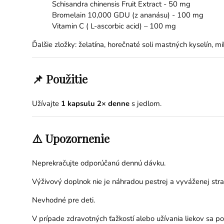
Schisandra chinensis Fruit Extract - 50 mg
Bromelain 10,000 GDU (z ananásu) - 100 mg
Vitamin C ( L-ascorbic acid) – 100 mg
Ďalšie zložky: želatína, horečnaté soli mastných kyselín, mi
📌 Použitie
Užívajte
1 kapsulu 2× denne
s jedlom.
⚠️ Upozornenie
Neprekračujte odporúčanú dennú dávku.
Výživový doplnok nie je náhradou pestrej a vyváženej stra
Nevhodné pre deti.
V prípade zdravotných ťažkostí alebo užívania liekov sa p