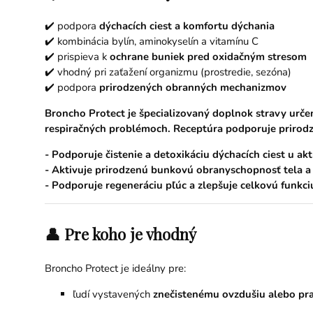
✔️ podpora
dýchacích ciest a komfortu dýchania
✔️ kombinácia bylín, aminokyselín a vitamínu C
✔️ prispieva k
ochrane buniek pred oxidačným stresom
✔️ vhodný pri zaťažení organizmu (prostredie, sezóna)
✔️ podpora
prirodzených obranných mechanizmov
Broncho Protect je špecializovaný doplnok stravy urč
respiračných problémoch. Receptúra ​​podporuje prirodz
- Podporuje čistenie a detoxikáciu dýchacích ciest u akt
- Aktivuje prirodzenú bunkovú obranyschopnosť tela a 
- Podporuje regeneráciu pľúc a zlepšuje celkovú funkci
👤 Pre koho je vhodný
Broncho Protect je ideálny pre:
ľudí vystavených
znečistenému ovzdušiu alebo pr