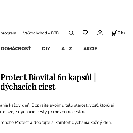
0
ks
ý program
Veľkoobchod - B2B
DOMÁCNOSŤ
DIY
A - Z
AKCIE
rotect Biovital 60 kapsúl |
dýchacích ciest
ia každý deň. Doprajte svojmu telu starostlivosť, ktorú si
rte svoje dýchacie cesty prirodzenou cestou.
roncho Protect a doprajte si komfort dýchania každý deň.