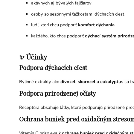
aktívnych aj bývalých fajčiarov
osoby so sezónnymi ťažkosťami dýchacích ciest
ľudí, ktorí chcú podporiť
komfort dýchania
každého, kto chce podporiť
dýchací systém prirodz
✨ Účinky
Podpora dýchacích ciest
Bylinné extrakty ako
divozel, skorocel a eukalyptus
sú tr
Podpora prirodzenej očisty
Receptúra obsahuje látky, ktoré podporujú prirodzené pro
Ochrana buniek pred oxidačným streso
Vitamín C prispieva k
ochrane buniek pred oxidačným s