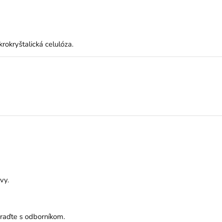
krokryštalická celulóza.
vy.
oraďte s odborníkom.