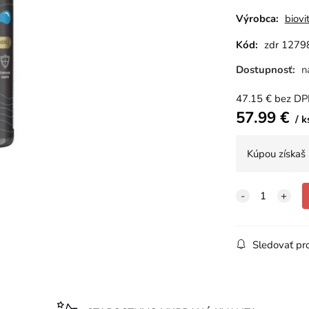
Výrobca:
biovi
Kód:
zdr 1279
Dostupnosť:
n
47.15
€
bez D
57.99
€
k
Kúpou získaš
Sledovať pr