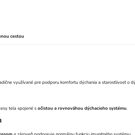
enou cestou
adične využívané pre podporu komfortu dýchania a starostlivosť o dý
cesy tela spojené s
očistou a rovnováhou dýchacieho systému
.
m
tresom
a zároveň podporuje normálnu funkciu imunitného systému.