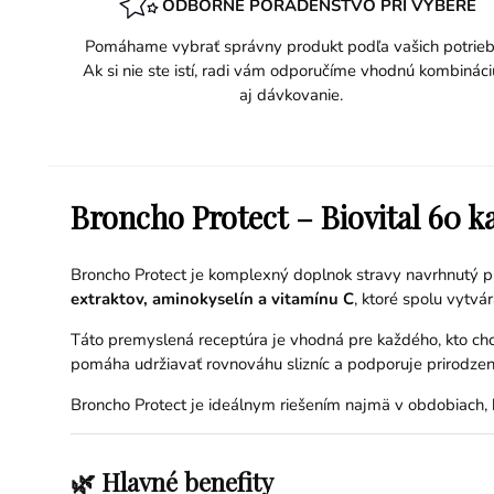
ODBORNÉ PORADENSTVO PRI VÝBERE
Pomáhame vybrať správny produkt podľa vašich potrieb
Ak si nie ste istí, radi vám odporučíme vhodnú kombináci
aj dávkovanie.
Broncho Protect – Biovital 60 k
Broncho Protect je komplexný doplnok stravy navrhnutý 
extraktov, aminokyselín a vitamínu C
, ktoré spolu vytvár
Táto premyslená receptúra je vhodná pre každého, kto ch
pomáha udržiavať rovnováhu slizníc a podporuje prirodzen
Broncho Protect je ideálnym riešením najmä v obdobiach, k
🌿 Hlavné benefity