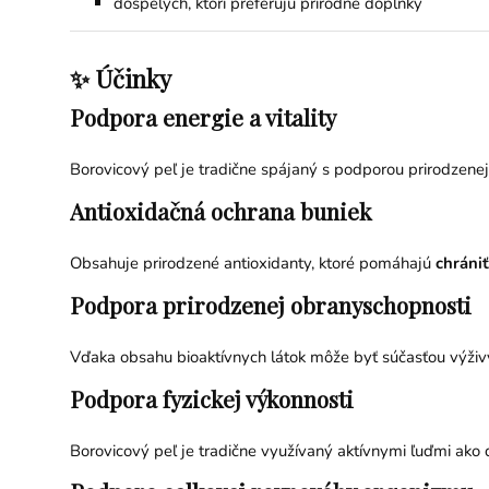
dospelých, ktorí preferujú prírodné doplnky
✨ Účinky
Podpora energie a vitality
Borovicový peľ je tradične spájaný s podporou prirodzenej 
Antioxidačná ochrana buniek
Obsahuje prirodzené antioxidanty, ktoré pomáhajú
chráni
Podpora prirodzenej obranyschopnosti
Vďaka obsahu bioaktívnych látok môže byť súčasťou výži
Podpora fyzickej výkonnosti
Borovicový peľ je tradične využívaný aktívnymi ľuďmi ako 