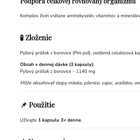
Podpora celkovej rovnováhy organizmu
Komplex živín vrátane aminokyselín, vitamínov a minerálo
🧪 Zloženie
Pyľový prášok z borovice (Pini peľ), rastlinná celulózová ka
Obsah v dennej dávke (3 kapsuly):
Pyľový prášok z borovice – 1140 mg
Môže obsahovať stopy mlieka, pšenice, vajec, arašidov, ore
📌 Použitie
Užívajte
1 kapsulu 3× denne
.