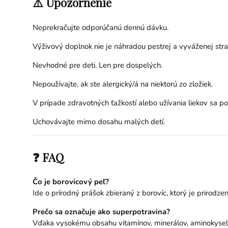
⚠️ Upozornenie
Neprekračujte odporúčanú dennú dávku.
Výživový doplnok nie je náhradou pestrej a vyváženej stra
Nevhodné pre deti. Len pre dospelých.
Nepoužívajte, ak ste alergický/á na niektorú zo zložiek.
V prípade zdravotných ťažkostí alebo užívania liekov sa p
Uchovávajte mimo dosahu malých detí.
❓ FAQ
Čo je borovicový peľ?
Ide o prírodný prášok zbieraný z borovíc, ktorý je prirodzen
Prečo sa označuje ako superpotravina?
Vďaka vysokému obsahu vitamínov, minerálov, aminokyselín