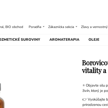
ural, BIO obchod
Poradňa
Zákaznícka sekcia
Zľavy a vernostn
OZMETICKÉ SUROVINY
AROMATERAPIA
OLEJE
Borovico
vitality 
⭐ Objavte silu p
živín, ktorý je 
👉 Vyskúšajte b
prirodzenou ces