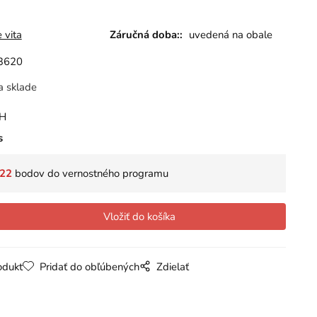
 vita
Záručná doba::
uvedená na obale
3620
a sklade
PH
s
22
bodov do vernostného programu
odukt
Pridať do obľúbených
Zdielať