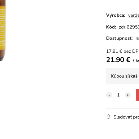
Výrobca:
verde
Kód:
zdr 6295
Dostupnosť:
n
17.81
€
bez D
21.90
€
k
Kúpou získaš
Sledovať pr