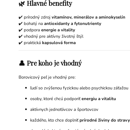
🌿 Hlavné benefity
✔️ prírodný zdroj
vitamínov, minerálov a aminokyselín
✔️ bohatý na
antioxidanty a fytonutrienty
✔️ podpora
energie a vitality
✔️ vhodný pre aktívny životný štýl
✔️ praktická
kapsulová forma
👤 Pre koho je vhodný
Borovicový peľ je vhodný pre:
ľudí so zvýšenou fyzickou alebo psychickou záťažou
osoby, ktoré chcú podporiť
energiu a vitalitu
aktívnych jednotlivcov a športovcov
každého, kto chce doplniť
prírodné živiny do stravy