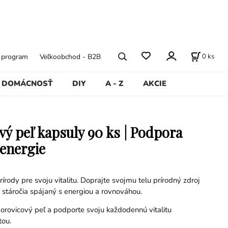
0
ks
ý program
Veľkoobchod - B2B
DOMÁCNOSŤ
DIY
A - Z
AKCIE
vý peľ kapsuly 90 ks | Podpora
a energie
rírody pre svoju vitalitu. Doprajte svojmu telu prírodný zdroj
po stáročia spájaný s energiou a rovnováhou.
orovicový peľ a podporte svoju každodennú vitalitu
tou.