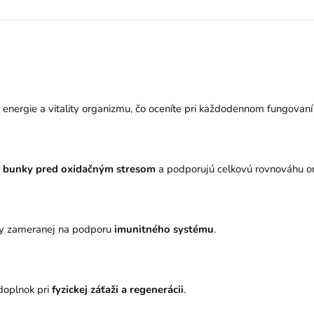
energie a vitality organizmu, čo oceníte pri každodennom fungovaní 
ť bunky pred oxidačným stresom
a podporujú celkovú rovnováhu o
vy zameranej na podporu
imunitného systému
.
doplnok pri
fyzickej záťaži a regenerácii
.