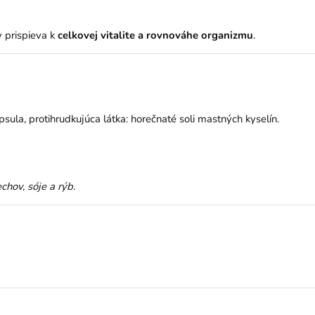
v prispieva k
celkovej vitalite a rovnováhe organizmu
.
psula, protihrudkujúca látka: horečnaté soli mastných kyselín.
chov, sóje a rýb.