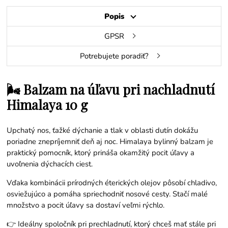
Popis
GPSR
Potrebujete poradiť?
🌬️ Balzam na úľavu pri nachladnutí
Himalaya 10 g
Upchatý nos, ťažké dýchanie a tlak v oblasti dutín dokážu
poriadne znepríjemniť deň aj noc. Himalaya bylinný balzam je
praktický pomocník, ktorý prináša okamžitý pocit úľavy a
uvoľnenia dýchacích ciest.
Vďaka kombinácii prírodných éterických olejov pôsobí chladivo,
osviežujúco a pomáha spriechodniť nosové cesty. Stačí malé
množstvo a pocit úľavy sa dostaví veľmi rýchlo.
👉 Ideálny spoločník pri prechladnutí, ktorý chceš mať stále pri