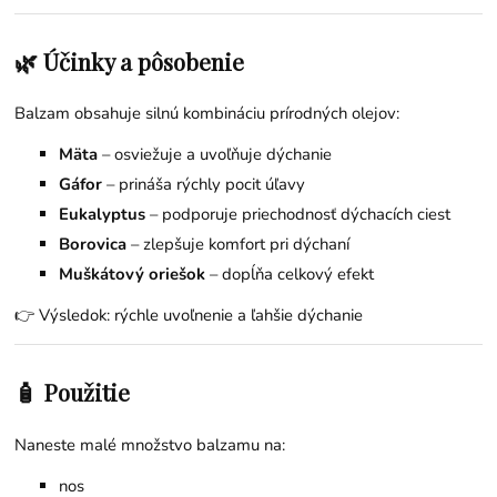
🌿 Účinky a pôsobenie
Balzam obsahuje silnú kombináciu prírodných olejov:
Mäta
– osviežuje a uvoľňuje dýchanie
Gáfor
– prináša rýchly pocit úľavy
Eukalyptus
– podporuje priechodnosť dýchacích ciest
Borovica
– zlepšuje komfort pri dýchaní
Muškátový oriešok
– dopĺňa celkový efekt
👉 Výsledok: rýchle uvoľnenie a ľahšie dýchanie
🧴 Použitie
Naneste malé množstvo balzamu na:
nos