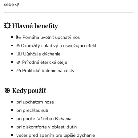
sebe 🌿
💥 Hlavné benefity
🌬️ Pomáha uvoľniť upchatý nos
❄️ Okamžitý chladivý a osviežujúci efekt
😮‍💨 Uľahčuje dýchanie
🌿 Prírodné éterické oleje
👜 Praktické balenie na cesty
🎯 Kedy použiť
pri upchatom nose
pri prechladnutí
pri pocite ťažkého dýchania
pri diskomforte v oblasti dutín
večer pred spaním pre lepšie dýchanie