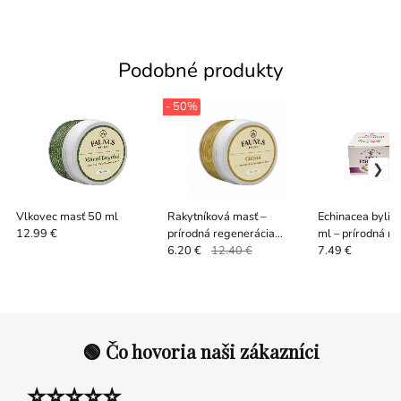
Podobné produkty
- 50%
Vlkovec masť 50 ml
Rakytníková masť –
Echinacea bylin
prírodná regenerácia
ml – prírodná r
12.99 €
pokožky 50 ml
pokožky
6.20 €
12.40 €
7.49 €
🟢 Čo hovoria naši zákazníci
⭐⭐⭐⭐⭐