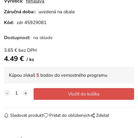
Výrobca:
himalaya
Záručná doba::
uvedená na obale
Kód:
zdr 45929081
Dostupnosť:
na sklade
3.65
€
bez DPH
4.49
€
ks
Kúpou získaš
5
bodov do vernostného programu
Sledovať produkt
Pridať do obľúbených
Zdielať