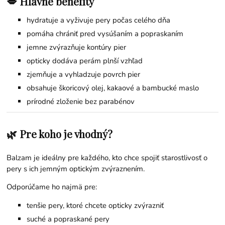
💋 Hlavné benefity
hydratuje a vyživuje pery počas celého dňa
pomáha chrániť pred vysúšaním a popraskaním
jemne zvýrazňuje kontúry pier
opticky dodáva perám plnší vzhľad
zjemňuje a vyhladzuje povrch pier
obsahuje škoricový olej, kakaové a bambucké maslo
prírodné zloženie bez parabénov
🌿 Pre koho je vhodný?
Balzam je ideálny pre každého, kto chce spojiť starostlivosť o
pery s ich jemným optickým zvýraznením.
Odporúčame ho najmä pre:
tenšie pery, ktoré chcete opticky zvýrazniť
suché a popraskané pery