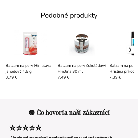
Podobné produkty
Balzam na pery Himalaya
Balzam na pery čokoládový
Balzam na pery
jahodový 4,5 g
Hristina 30 ml
Hristina prírodn
3.79 €
7.49 €
7.39 €
🟢 Čo hovoria naši zákazníci
⭐⭐⭐⭐⭐
„Vegis mi pomohol zorientovať sa v adaptogénoch.