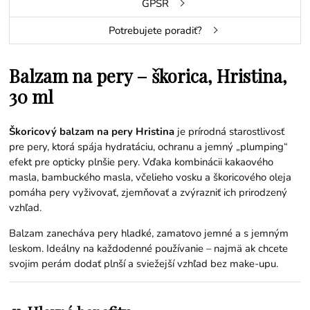
GPSR
Potrebujete poradiť?
Balzam na pery – škorica, Hristina,
30 ml
Škoricový balzam na pery Hristina
je prírodná starostlivosť
pre pery, ktorá spája hydratáciu, ochranu a jemný „plumping“
efekt pre opticky plnšie pery. Vďaka kombinácii kakaového
masla, bambuckého masla, včelieho vosku a škoricového oleja
pomáha pery vyživovať, zjemňovať a zvýrazniť ich prirodzený
vzhľad.
Balzam zanecháva pery hladké, zamatovo jemné a s jemným
leskom. Ideálny na každodenné používanie – najmä ak chcete
svojim perám dodať plnší a sviežejší vzhľad bez make-upu.