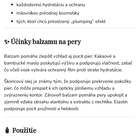
každodennú hydratáciu a ochranu
milovníkov prírodnej kozmetiky
tých, ktorí chcú prirodzený „plumping“ efekt
✨ Účinky balzamu na pery
Balzam pomáha zlepšiť vzhľad aj pocit pier. Kakaové a
bambucké maslo poskytujú výživu a podporujú vláčnosť, zatiaľ
čo včelí vosk vytvára ochranný film proti strate hydratácie.
Škoricový olej je známy tým, že podporuje prekrvenie pokožky
pier, čo môže prispieť k ich opticky plnšiemu vzhľadu a
zvýrazneniu kontúr. Zároveň balzam pomáha pery upokojiť a
zjemniť vďaka obsahu alantoínu a extraktu z nechtíka. Elastín
podporuje pocit pružnosti a hebkosti.
🧴 Použitie