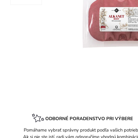
ODBORNÉ PORADENSTVO PRI VÝBERE
Pomáhame vybrať správny produkt podľa vašich potrieb
Ak si nie ste istí, radi vám odporučíme vhodnú kombináci