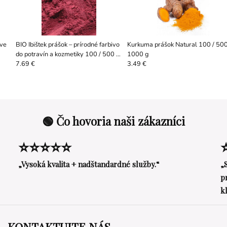
ive
BIO Ibištek prášok – prírodné farbivo
Kurkuma prášok Natural 100 / 500
do potravín a kozmetiky 100 / 500 /
1000 g
1000 g
7.69 €
3.49 €
🟢 Čo hovoria naši zákazníci
⭐⭐⭐⭐⭐
„Vysoká kvalita + nadštandardné služby.“
„
p
k
KONTAKTUJTE NÁS