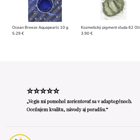
Ocean Breeze Aquapearls 10 g
Kozmetický pigment sľuda 62 Ol
5.29 €
3.90 €
⭐⭐⭐⭐⭐
„Vegis mi pomohol zorientovať sa v adaptogénoch.
Oceňujem kvalitu, návody aj poradňu.“