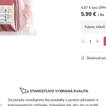
4.87
€
bez DPH
5.99
€
ks
Kúpou získaš
Sledovať pr
STAROSTLIVO VYBRANÁ KVALITA
.
Do ponuky zaraďujeme iba produkty s jasným pôvodom a
u
transparentným zložením. Vyberáme tak, aby ste sa mohli