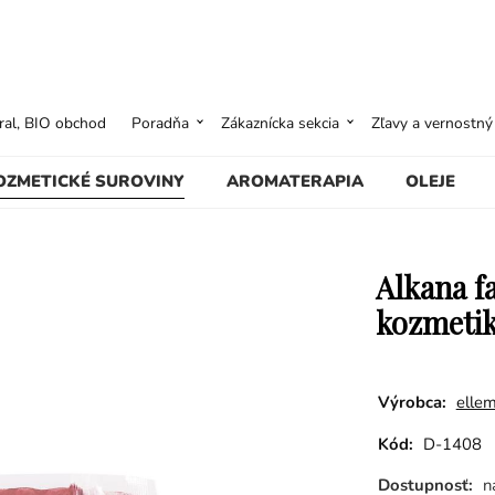
ural, BIO obchod
Poradňa
Zákaznícka sekcia
Zľavy a vernostn
OZMETICKÉ SUROVINY
AROMATERAPIA
OLEJE
Alkana f
kozmeti
Výrobca:
ellem
Kód:
D-1408
Dostupnosť:
n