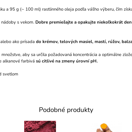
u a 95 g (~ 100 ml) rastlinného oleja podľa vášho výberu, čím zís
do nádoby s vekom.
Dobre premiešajte a opakujte niekoľkokrát den
alebo ako prísada
do krémov, telových masiel, mastí, rúžov, balz
 množstve, aby sa určila požadovaná koncentrácia a optimálne zlož
 alkanové farbivá
sú citlivé na zmeny úrovní pH.
d svetlom
Podobné produkty