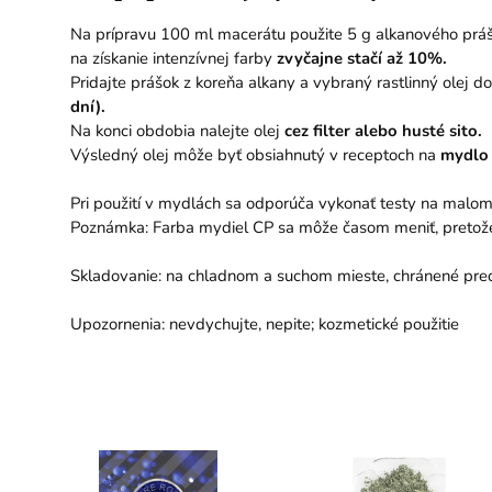
Na prípravu 100 ml macerátu použite 5 g alkanového prášk
na získanie intenzívnej farby
zvyčajne stačí až 10%.
Pridajte prášok z koreňa alkany a vybraný rastlinný olej 
dní).
Na konci obdobia nalejte olej
cez filter alebo husté sito.
Výsledný olej môže byť obsiahnutý v receptoch na
mydlo
Pri použití v mydlách sa odporúča vykonať testy na malom
Poznámka: Farba mydiel CP sa môže časom meniť, pretože
Skladovanie: na chladnom a suchom mieste, chránené pre
Upozornenia: nevdychujte, nepite; kozmetické použitie