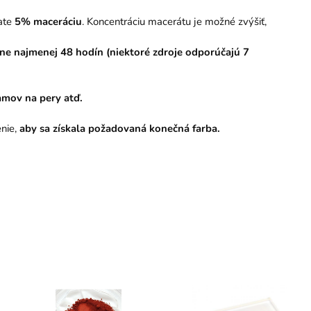
kate
5% maceráciu
. Koncentráciu macerátu je možné zvýšiť,
ne najmenej 48 hodín (niektoré zdroje odporúčajú 7
amov na pery atď.
enie,
aby sa získala požadovaná konečná farba.