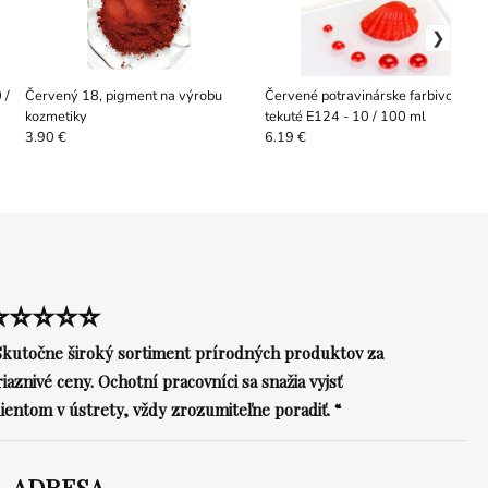
 /
Červený 18, pigment na výrobu
Červené potravinárske farbivo
kozmetiky
tekuté E124 - 10 / 100 ml
3.90 €
6.19 €
⭐⭐⭐⭐⭐
Skutočne široký sortiment prírodných produktov za
riaznivé ceny. Ochotní pracovníci sa snažia vyjsť
lientom v ústrety, vždy zrozumiteľne poradiť. “
ADRESA