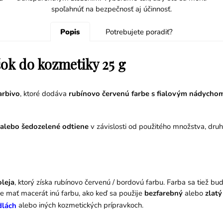
spoľahnúť na bezpečnosť aj účinnosť.
Popis
Potrebujete poradiť?
šok do kozmetiky 25 g
arbivo
, ktoré dodáva
rubínovo červenú farbe s fialovým nádych
 alebo šedozelené odtiene
v závislosti od použitého množstva, druho
leja
, ktorý získa rubínovo červenú / bordovú farbu. Farba sa tiež bud
de mať macerát inú farbu, ako keď sa použije
bezfarebný
alebo
zlatý
alebo iných kozmetických prípravkoch.
lách