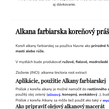
aj dávkovanie.
Alkana farbiarska koreňový prá
Koreň alkany farbiarskej sa používa hlavne ako
prírodné f
masti alebo rúže.
V mydlách bude produkovať
ružové, fialové, modrošedé
Zloženie (INCI): alkanna tinctoria root extract
Aplikácie, použitie Alkany farbiarskej
Prášok z koreňa alkany je možné namočiť do
rastlinného o
použitý olej zelený (
, konopný, avokádový
..), bu
olivový
Prášok z koreňa Alkany sa môže tiež použiť ako taký v
myd
Ako pripraviť olejový alkanový macerát