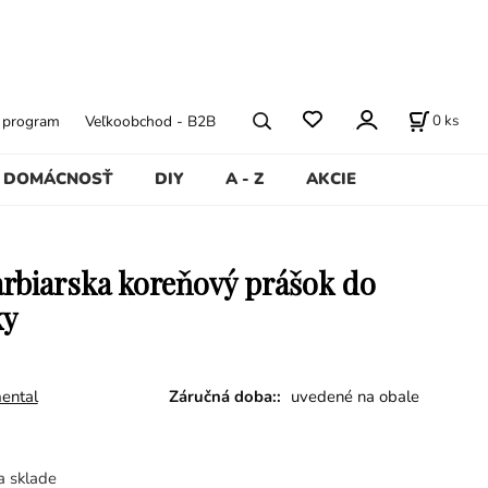
0
ks
ý program
Veľkoobchod - B2B
DOMÁCNOSŤ
DIY
A - Z
AKCIE
arbiarska koreňový prášok do
ky
ental
Záručná doba::
uvedené na obale
a sklade