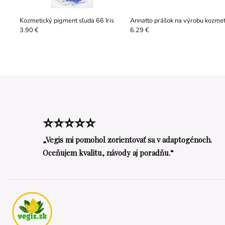
Kozmetický pigment sľuda 66 Iris
Annatto prášok na výrobu kozmet
3.90 €
6.29 €
⭐⭐⭐⭐⭐
„Vegis mi pomohol zorientovať sa v adaptogénoch.
Oceňujem kvalitu, návody aj poradňu.“