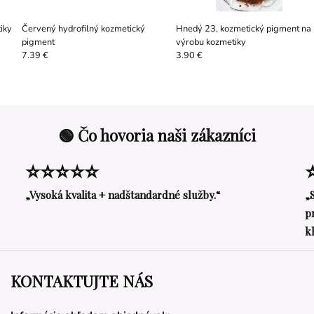
iky
Červený hydrofilný kozmetický
Hnedý 23, kozmetický pigment na
pigment
výrobu kozmetiky
7.39 €
3.90 €
🟢 Čo hovoria naši zákazníci
⭐⭐⭐⭐⭐
„Vysoká kvalita + nadštandardné služby.“
„
p
k
KONTAKTUJTE NÁS