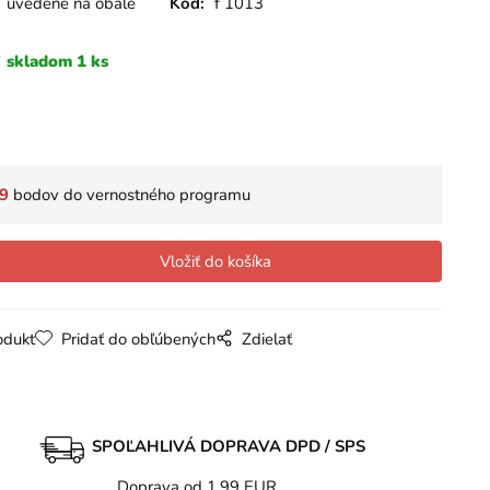
uvedené na obale
Kód:
f 1013
skladom 1 ks
9
bodov do vernostného programu
odukt
Pridať do obľúbených
Zdielať
SPOĽAHLIVÁ DOPRAVA DPD / SPS
Doprava od 1,99 EUR