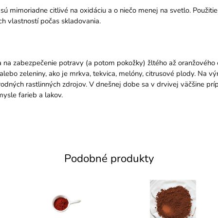
sú mimoriadne citlivé na oxidáciu a o niečo menej na svetlo. Použitie
ch vlastností počas skladovania.
va na zabezpečenie potravy (a potom pokožky) žltého až oranžového o
lebo zeleniny, ako je mrkva, tekvica, melóny, citrusové plody. Na vý
írodných rastlinných zdrojov. V dnešnej dobe sa v drvivej väčšine p
ysle farieb a lakov.
Podobné produkty