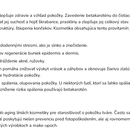
 zlepšuje zdravie a vzhľad pokožky. Zavedenie betakaroténu do čist
jej suchosť a hojiť škrabance, praskliny a zlepšuje jej celkový stav
truktúry, štiepenia končekov. Kozmetika obsahujúca tento provitamín 
odennými stresmi, ako je slnko a znečistenie.
ov regenerácie buniek epidermis a dermis.
ráždenie akné, ružovky.
n pomáha znižovať výskyt vrások a záhybov a obnovuje žiarivo zlatú 
ne hydratácie pokožky.
ka spálenia, olupovania pokožky. U niektorých ľudí, ktorí sa ľahko spál
zníženie rizika spálenia používajú betakarotén.
i-aging líniách kozmetiky pre starostlivosť o pokožku tváre. Často sa
ré poskytujú nielen prevenciu pred fotopoškodením, ale aj rovnomern
ických výrobkoch a make-upoch.