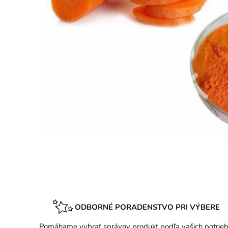
ODBORNÉ PORADENSTVO PRI VÝBERE
Pomáhame vybrať správny produkt podľa vašich potrieb