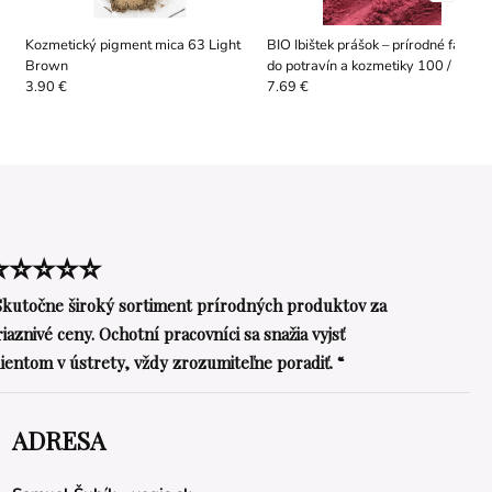
Kozmetický pigment mica 63 Light
BIO Ibištek prášok – prírodné farbivo
Brown
do potravín a kozmetiky 100 / 500 /
1000 g
3.90 €
7.69 €
⭐⭐⭐⭐⭐
Skutočne široký sortiment prírodných produktov za
riaznivé ceny. Ochotní pracovníci sa snažia vyjsť
lientom v ústrety, vždy zrozumiteľne poradiť. “
ADRESA