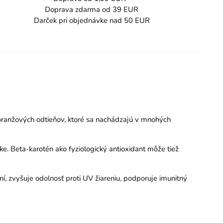
Doprava zdarma od 39 EUR
Darček pri objednávke nad 50 EUR
a oranžových odtieňov, ktoré sa nachádzajú v mnohých
e. Beta-karotén ako fyziologický antioxidant môže tiež
í, zvyšuje odolnosť proti UV žiareniu, podporuje imunitný