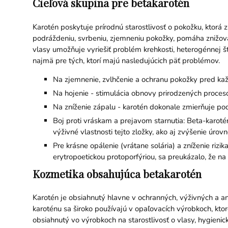
Cieľová skupina pre betakarotén
Karotén poskytuje prírodnú starostlivosť o pokožku, ktorá
podráždeniu, svrbeniu, zjemneniu pokožky, pomáha znižovať 
vlasy umožňuje vyriešiť problém krehkosti, heterogénnej š
najmä pre tých, ktorí majú nasledujúcich päť problémov.
Na zjemnenie, zvlhčenie a ochranu pokožky pred každ
Na hojenie - stimulácia obnovy prirodzených proces
Na zníženie zápalu - karotén dokonale zmierňuje pod
Boj proti vráskam a prejavom starnutia: Beta-karoté
výživné vlastnosti tejto zložky, ako aj zvýšenie úrov
Pre krásne opálenie (vrátane solária) a zníženie rizi
erytropoetickou protoporfýriou, sa preukázalo, že na 
Kozmetika obsahujúca betakarotén
Karotén je obsiahnutý hlavne v ochranných, výživných a ant
karoténu sa široko používajú v opaľovacích výrobkoch, kto
obsiahnutý vo výrobkoch na starostlivosť o vlasy, hygien