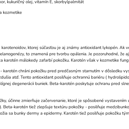
or, kukuričný olej, vitamín E, skorbylpalmitát
 a kozmetike
y karotenoidov, ktorej súčasťou je aj známy antioxidant lykopén. Ak
melanogenézy, to znamená pre tvorbu opálenia. Je pozoruhodné, že a
ca karotén málokedy zafarbí pokožku. Karotén však v kozmetike fung
vita - karotén chráni pokožku pred predčasným starnutím v dôsledku
ovzdušia atď. Tento antioxidant posilňuje ochrannú bariéru ( hydrolip
e malígnej degenerácii buniek. Beta-karotén poskytuje ochranu pred s
ky, účinne zmierňuje začervenanie, ktoré je spôsobené vystavením úč
. Beta-karotén tiež zlepšuje textúru pokožky - posilňuje medzibun
ožia sa bunky dermy a epidermy. Karotén tiež posilňuje pokožku tým