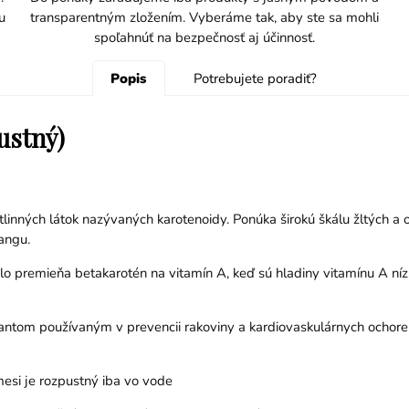
u
transparentným zložením. Vyberáme tak, aby ste sa mohli
spoľahnúť na bezpečnosť aj účinnosť.
Popis
Potrebujete poradiť?
ustný)
stlinných látok nazývaných karotenoidy. Ponúka širokú škálu žltých 
angu.
 premieňa betakarotén na vitamín A, keď sú hladiny vitamínu A nízk
idantom používaným v prevencii rakoviny a kardiovaskulárnych ochoren
mesi je rozpustný iba vo vode