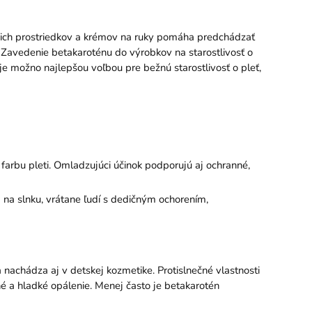
iacich prostriedkov a krémov na ruky pomáha predchádzať
. Zavedenie betakaroténu do výrobkov na starostlivosť o
je možno najlepšou voľbou pre bežnú starostlivosť o pleť,
farbu pleti. Omladzujúci účinok podporujú aj ochranné,
ia na slnku, vrátane ľudí s dedičným ochorením,
 nachádza aj v detskej kozmetike. Protislnečné vlastnosti
é a hladké opálenie. Menej často je betakarotén