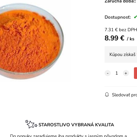
Záručná doba::
Dostupnosť:
7.31
€
bez DPH
8.99
€
ks
Kúpou získaš
Sledovať pr
STAROSTLIVO VYBRANÁ KVALITA
.
Do ponuky zaraďujeme iba produkty s jasným pôvodom a