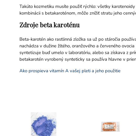
Takúto kozmetiku musíte použiť rýchlo: všetky karotenoidy 
kombinácii s betakaroténom, môže znížiť stratu jeho cenný
Zdroje beta karoténu
Beta-karotén ako rastlinná zložka sa už po stáročia použí
nachádza v dužine žltého, oranžového a červeného ovocia a
syntetizuje buď umelo v laboratóriu, alebo sa získava z pr
betakarotén vyrobený synteticky sa používa hlavne v priem
Ako prospieva vitamín A vašej pleti a jeho použitie