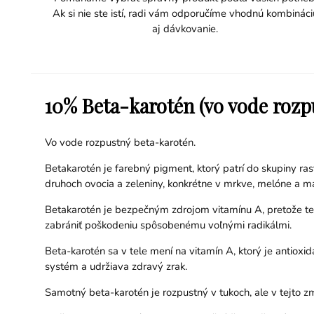
Ak si nie ste istí, radi vám odporučíme vhodnú kombináci
aj dávkovanie.
10% Beta-karotén (vo vode rozp
Vo vode rozpustný beta-karotén.
Betakarotén je farebný pigment, ktorý patrí do skupiny ra
druhoch ovocia a zeleniny, konkrétne v mrkve, melóne a m
Betakarotén je bezpečným zdrojom vitamínu A, pretože telo
zabrániť poškodeniu spôsobenému voľnými radikálmi.
Beta-karotén sa v tele mení na vitamín A, ktorý je antiox
systém a udržiava zdravý zrak.
Samotný beta-karotén je rozpustný v tukoch, ale v tejto z