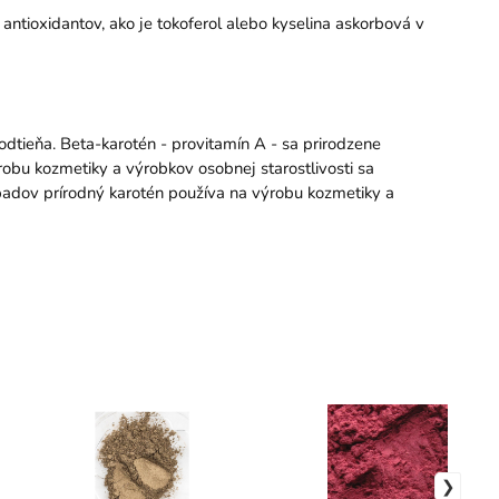
 antioxidantov, ako je tokoferol alebo kyselina askorbová v
dtieňa. Beta-karotén - provitamín A - sa prirodzene
robu kozmetiky a výrobkov osobnej starostlivosti sa
rípadov prírodný karotén používa na výrobu kozmetiky a