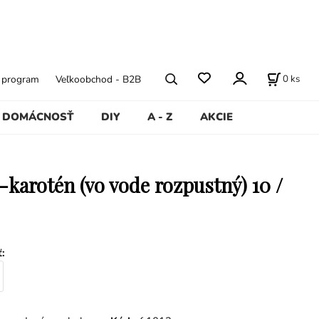
0
ks
ý program
Veľkoobchod - B2B
DOMÁCNOSŤ
DIY
A - Z
AKCIE
-karotén (vo vode rozpustný) 10 /
ť
: