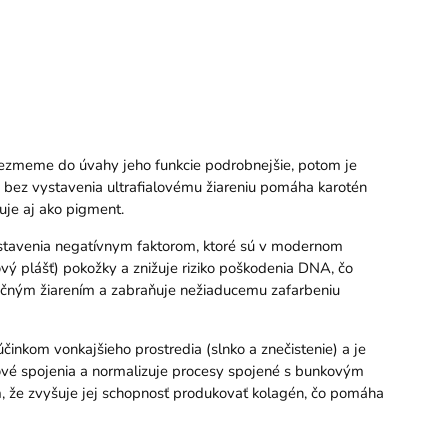
 vezmeme do úvahy jeho funkcie podrobnejšie, potom je
j bez vystavenia ultrafialovému žiareniu pomáha karotén
uje aj ako pigment.
 vystavenia negatívnym faktorom, ktoré sú v modernom
idový plášť) pokožky a znižuje riziko poškodenia DNA, čo
lnečným žiarením a zabraňuje nežiaducemu zafarbeniu
inkom vonkajšieho prostredia (slnko a znečistenie) a je
kové spojenia a normalizuje procesy spojené s bunkovým
, že zvyšuje jej schopnosť produkovať kolagén, čo pomáha