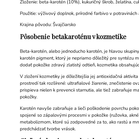
Zloženie: beta-karotén (10%), kukuričný škrob, želatína, cuk
Použitie: výživový doplnok, prírodné farbivo v potravinách
Krajina pôvodu: Švajčiarsko
Pôsobenie betakaroténu v kozmetike
Beta-karotén, alebo jednoducho karotén, je hlavou skupin
karotén pigment, ktorý je nepriamo dôležitý pre syntézu 
dodať pokožke zdravý zlatistý odtieň, kozmetika obsahujú
V zložení kozmetiky je dôležitejšia jej antioxidačná akti
prostredí tak rozšírené: ultrafialové žiarenie, znečistenie 
prispieva nielen k prevencii starnutia, ale tiež zabraňuj
pokožky.
Karotén navyše zabraňuje a lieči poškodenie povrchu pokož
spojené so zápalovými procesmi v pokožke (ružovka, akné)
metabolizmom, ktoré sú zodpovedné za to, ako rastú a mn
predchádzať tvorbe vrások.