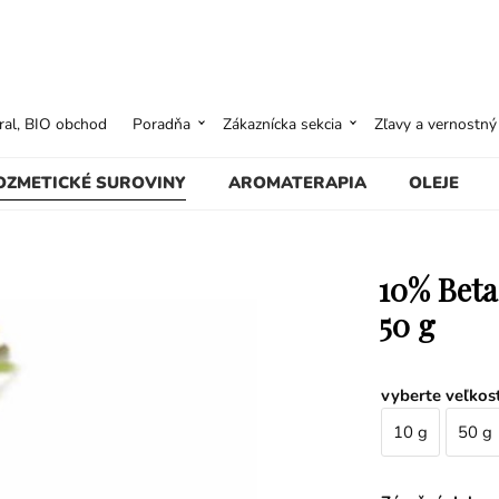
ural, BIO obchod
Poradňa
Zákaznícka sekcia
Zľavy a vernostn
OZMETICKÉ SUROVINY
AROMATERAPIA
OLEJE
10% Beta
50 g
vyberte veľkos
10 g
50 g