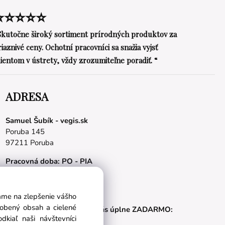
⭐⭐⭐⭐⭐
Skutočne široký sortiment prírodných produktov za
riaznivé ceny. Ochotní pracovníci sa snažia vyjsť
lientom v ústrety, vždy zrozumiteľne poradiť. “
ADRESA
Samuel Šubík - vegis.sk
Poruba 145
97211 Poruba
Pracovná doba: PO - PIA
08.00 - 16.00 hod.
E-mail:
obchod@vegis.sk
vame na zlepšenie vášho
sobený obsah a cielené
Naše appky pre vás úplne ZADARMO:
kiaľ naši návštevníci