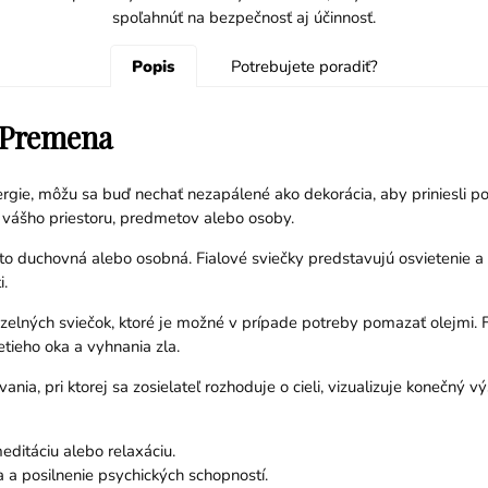
spoľahnúť na bezpečnosť aj účinnosť.
Popis
Potrebujete poradiť?
- Premena
ergie, môžu sa buď nechať nezapálené ako dekorácia, aby priniesli po
ie vášho priestoru, predmetov alebo osoby.
je to duchovná alebo osobná. Fialové sviečky predstavujú osvietenie
i.
ných sviečok, ktoré je možné v prípade potreby pomazať olejmi. Fial
etieho oka a vyhnania zla.
nia, pri ktorej sa zosielateľ rozhoduje o cieli, vizualizuje konečný
editáciu alebo relaxáciu.
 a posilnenie psychických schopností.