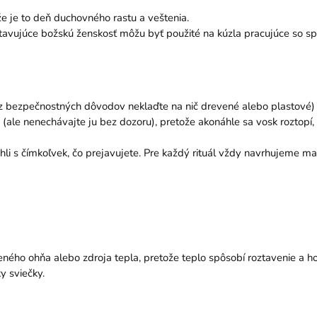
že je to deň duchovného rastu a veštenia.
dstavujúce božskú ženskosť môžu byť použité na kúzla pracujúce so sp
(z bezpečnostných dôvodov neklaďte na nič drevené alebo plastové)
(ale nenechávajte ju bez dozoru), pretože akonáhle sa vosk roztopí
li s čímkoľvek, čo prejavujete. Pre každý rituál vždy navrhujeme mať
eného ohňa alebo zdroja tepla, pretože teplo spôsobí roztavenie a ho
y sviečky.