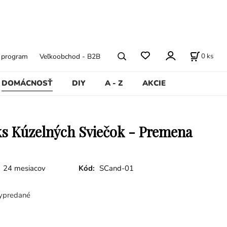
0
ks
ý program
Veľkoobchod - B2B
DOMÁCNOSŤ
DIY
A - Z
AKCIE
ks Kúzelných Sviečok - Premena
24 mesiacov
Kód:
SCand-01
ypredané