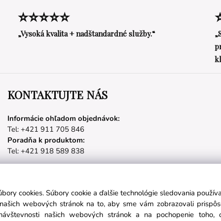
⭐⭐⭐⭐⭐
„Vysoká kvalita + nadštandardné služby.“
„
p
k
KONTAKTUJTE NÁS
Informácie ohľadom objednávok:
Tel: +421 911 705 846
Poradňa k produktom:
Tel: +421 918 589 838
úbory cookies. Súbory cookie a ďalšie technológie sledovania použí
Partnerské stránky
a našich webových stránok na to, aby sme vám zobrazovali prispô
návštevnosti našich webových stránok a na pochopenie toho, od