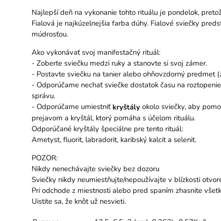
Najlepší deň na vykonanie tohto rituálu je pondelok, preto
Fialová je najkúzelnejšia farba dúhy. Fialové sviečky pre
múdrosťou.
Ako vykonávať svoj manifestačný rituál:
- Zoberte sviečku medzi ruky a stanovte si svoj zámer.
- Postavte sviečku na tanier alebo ohňovzdorný predmet 
- Odporúčame nechať sviečke dostatok času na roztopenie 
správu.
- Odporúčame umiestniť
okolo sviečky, aby pomoh
kryštály
prejavom a kryštál, ktorý pomáha s účelom rituálu.
Odporúčané kryštály špeciálne pre tento rituál:
Ametyst, fluorit, labradorit, karibský kalcit a selenit.
POZOR:
Nikdy nenechávajte sviečky bez dozoru
Sviečky nikdy neumiestňujte/nepoužívajte v blízkosti otvor
Pri odchode z miestnosti alebo pred spaním zhasnite všetk
Uistite sa, že knôt už nesvieti.