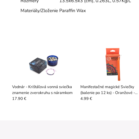
Rozmery
13.5x6.5x3 (cm)
, 0.263L
, 0.57Kg/L
Materiály/Zloženie
Paraffin Wax
Vodnár - Krištáľová vonná sviečka
Manifestačné magické Sviečky
znamenie zverokruhu s náramkom
(balenie po 12 ks) - Oranžové -
Sakrálna Čakra / Kreativita
17.90 €
4.99 €