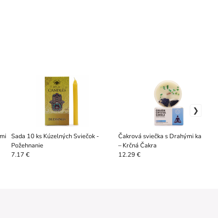
mi
Sada 10 ks Kúzelných Sviečok -
Čakrová sviečka s Drahými kameňm
Požehnanie
– Krčná Čakra
7.17 €
12.29 €