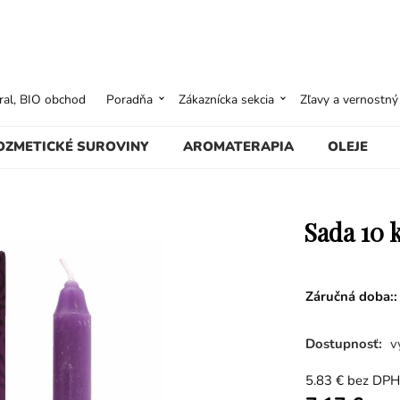
ural, BIO obchod
Poradňa
Zákaznícka sekcia
Zľavy a vernostn
OZMETICKÉ SUROVINY
AROMATERAPIA
OLEJE
Sada 10 
Záručná doba::
Dostupnosť:
v
5.83
€
bez DPH