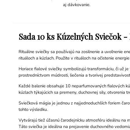
aj dávkovanie.
Sada 10 ks Kúzelných Sviečok 
Rituálne sviečky sa používajú na zosilnenie a uvoľnenie en
rituáloch a kúzlach. Použite v rituáloch na očistenie energ
Horiace fialové sviečky symbolizujú transformáciu, či už 
prostredníctvom múdrosti, liečenia a tvorivej predstavivost
Každé balenie obsahuje 10 neparfumovaných fialových kúzel
kúzlach týkajúcich sa premeny, duchovnej sily, otvorenia tr
Sviečková mágia je jednou z najjednoduchších foriem čarova
tohto výsledku.
Vytvárajú tiež úžasnú čarodejnícku atmosféru ideálnu na m
Táto sviečka je ideálna na prejavenie duchovného vedomia