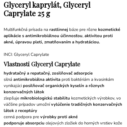
Glyceryl kaprylát, Glyceryl
Caprylate 25 g
Multifunkčná prísada na
rastlinnej
báze pre rôzne
kozmetické
aplikácie s antimikrobiálnou účinnosťou
,
aktivitou proti
akné, úpravou pleti, zmatňovaním a hydratáciou.
INCI: Glyceryl Caprylate
Vlastnosti Glyceryl Caprylate
hydratačný a repatačný, zosilňovač adsorpcie
silná
antimikrobiálna
aktivita
proti baktériám a kvasinkám
vynikajúci
posilňovač organických kyselín a rôznych
konzervačných látok
zlepšuje
mikrobiologickú
stabilitu
kozmetických výrobkov, vo
väčšine prípadov umožní
vylúčenie tradičných konzervačných
látok z receptúry
cenná podpora pre
výrobky proti akné
podporuje absorpciu
olejových zložiek do horných vrstiev kože