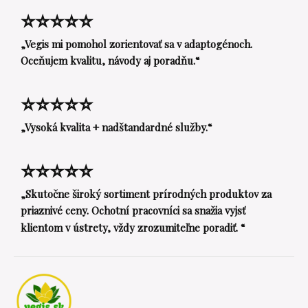
⭐⭐⭐⭐⭐
„Vegis mi pomohol zorientovať sa v adaptogénoch.
Oceňujem kvalitu, návody aj poradňu.“
⭐⭐⭐⭐⭐
„Vysoká kvalita + nadštandardné služby.“
⭐⭐⭐⭐⭐
„Skutočne široký sortiment prírodných produktov za
priaznivé ceny. Ochotní pracovníci sa snažia vyjsť
klientom v ústrety, vždy zrozumiteľne poradiť. “