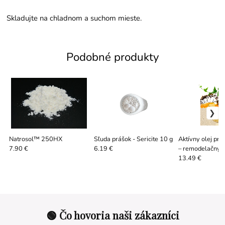
Skladujte na chladnom a suchom mieste.
Podobné produkty
Natrosol™ 250HX
Sľuda prášok - Sericite 10 g
Aktívny olej prot
– remodelačný 
7.90 €
6.19 €
g
13.49 €
🟢 Čo hovoria naši zákazníci