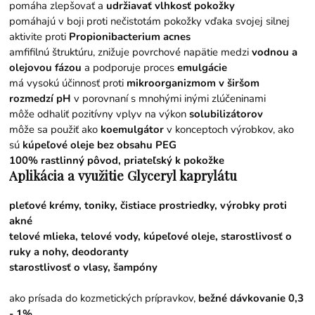
pomáha zlepšovať a
udržiavať vlhkosť pokožky
pomáhajú v boji proti nečistotám pokožky vďaka svojej silnej
aktivite proti
Propionibacterium acnes
amfifilnú štruktúru, znižuje povrchové napätie medzi
vodnou a
olejovou fázou
a podporuje proces
emulgácie
má vysokú účinnosť proti
mikroorganizmom v širšom
rozmedzí pH
v porovnaní s mnohými inými zlúčeninami
môže odhaliť pozitívny vplyv na výkon
solubilizátorov
môže sa použiť ako
koemulgátor
v konceptoch výrobkov, ako
sú
kúpeľové oleje bez obsahu PEG
100% rastlinný pôvod, priateľský k pokožke
Aplikácia a využitie Glyceryl kaprylátu
pleťové krémy, toniky, čistiace prostriedky, výrobky proti
akné
telové mlieka, telové vody, kúpeľové oleje, starostlivosť o
ruky a nohy, deodoranty
starostlivosť o vlasy, šampóny
ako prísada do kozmetických prípravkov,
bežné dávkovanie 0,3
- 1%