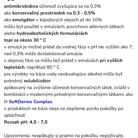
antimikrobiálna
účinnosť zvyšujúca sa na 0,3%
ako
konzervačný prostriedok na 0,3 - 0,5%
ako
emulgátor
v kúpeľových olejoch až do 10%
môžu byť použité v emulziách, povrchovo aktívnych látkach
alebo
hydroalkoholických formuláciách
topí sa okolo 30 ° C
v emulzii je možné pridať do vodnej fázy s pH nie vyšším ako 7;
nad 0,3% môže destabilizovať emulzie
v olejovej fáze sa môžu tiež pridať v emulziách
pri vyšších
teplotách
, napríklad 80 ° C
pre výrobky na báze vody neobsahujúce alkohol môže byť
potrebný
solubilizátor
aplikovaný na zvýšenie účinnosti konzervačných látok, zvlášť v
kombinácii s modernými prírodnými konzervačnými látkami, ako
je
Soft
Dermo Complex
v produktoch na báze oleja na zlepšenie pocitu pokožky po
opláchnutí
Rozsah pH: 4,5 - 7,0
Upozornenia: neaplikujte si priamo na pokožku, nepožívajte.