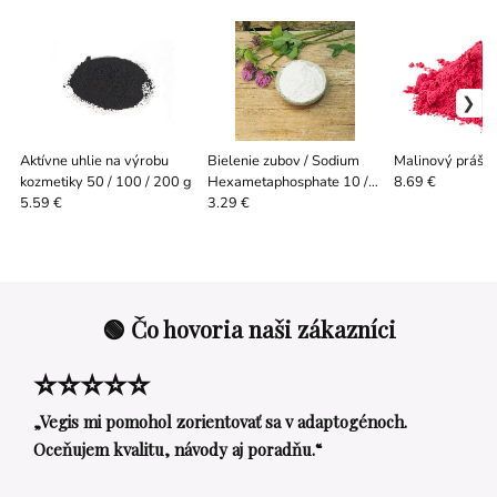
Aktívne uhlie na výrobu
Bielenie zubov / Sodium
Malinový prášo
kozmetiky 50 / 100 / 200 g
Hexametaphosphate 10 /
8.69 €
100 g
5.59 €
3.29 €
🟢 Čo hovoria naši zákazníci
⭐⭐⭐⭐⭐
„Vegis mi pomohol zorientovať sa v adaptogénoch.
Oceňujem kvalitu, návody aj poradňu.“