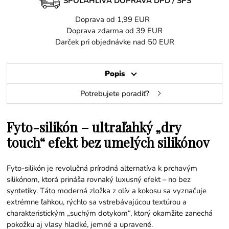
SPOĽAHLIVÁ DOPRAVA DPD / SPS
Doprava od 1,99 EUR
Doprava zdarma od 39 EUR
Darček pri objednávke nad 50 EUR
Popis
Potrebujete poradiť?
Fyto-silikón – ultraľahký „dry
touch“ efekt bez umelých silikónov
Fyto-silikón je revolučná prírodná alternatíva k prchavým
silikónom, ktorá prináša rovnaký luxusný efekt – no bez
syntetiky. Táto moderná zložka z olív a kokosu sa vyznačuje
extrémne ľahkou, rýchlo sa vstrebávajúcou textúrou a
charakteristickým „suchým dotykom“, ktorý okamžite zanechá
pokožku aj vlasy hladké, jemné a upravené.