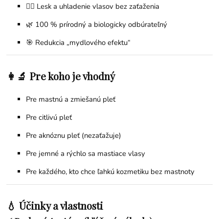
💇‍♀️ Lesk a uhladenie vlasov bez zaťaženia
🌿 100 % prírodný a biologicky odbúrateľný
🎯 Redukcia „mydlového efektu“
👩‍🔬 Pre koho je vhodný
Pre mastnú a zmiešanú pleť
Pre citlivú pleť
Pre aknóznu pleť (nezaťažuje)
Pre jemné a rýchlo sa mastiace vlasy
Pre každého, kto chce ľahkú kozmetiku bez mastnoty
💧 Účinky a vlastnosti