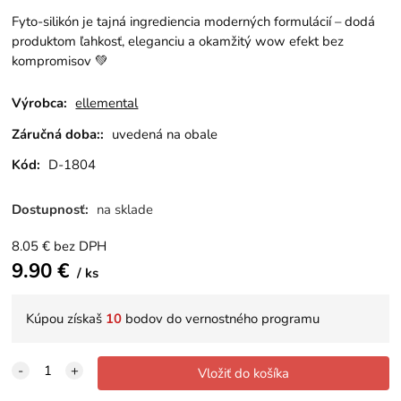
Fyto-silikón je tajná ingrediencia moderných formulácií – dodá
produktom ľahkosť, eleganciu a okamžitý wow efekt bez
kompromisov 💚
Výrobca:
ellemental
Záručná doba::
uvedená na obale
Kód:
D-1804
Dostupnosť:
na sklade
8.05
€
bez DPH
9.90
€
ks
Kúpou získaš
10
bodov do vernostného programu