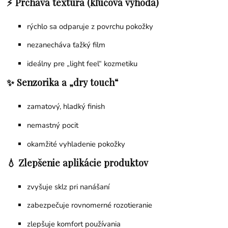
⚡ Prchavá textúra (kľúčová výhoda)
rýchlo sa odparuje z povrchu pokožky
nezanecháva ťažký film
ideálny pre „light feel“ kozmetiku
✨ Senzorika a „dry touch“
zamatový, hladký finish
nemastný pocit
okamžité vyhladenie pokožky
💧 Zlepšenie aplikácie produktov
zvyšuje sklz pri nanášaní
zabezpečuje rovnomerné rozotieranie
zlepšuje komfort používania