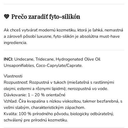
💚 Prečo zaradiť fyto-silikón
Ak chceš vytvárať modernú kozmetiku, ktorá je ľahká, nemastná
a zároveň pôsobí luxusne, fyto-silikón je absolútna must-have
ingrediencia.
INCI:
Undecane, Tridecane, Hydrogenated Olive Oil
Unsaponifiables, Coco-Caprylate/Caprate.
Vlastnosti
Rozpustnosť: Rozpustná v tukoch (miešateľná s rastlinnými
olejmi, estermi a rôznymi lipidmi); nerozpustná vo vode.
Dávkovanie: 1 – 20 % orientačné
Vzhľad: Číra kvapalina s nízkou viskozitou, takmer bezfarebná, s
veľmi slabým, charakteristickým zápachom.
Kvalita: 100 % prírodného pôvodu, biologicky odbúrateľný,
schválený pre prírodnú kozmetiku.