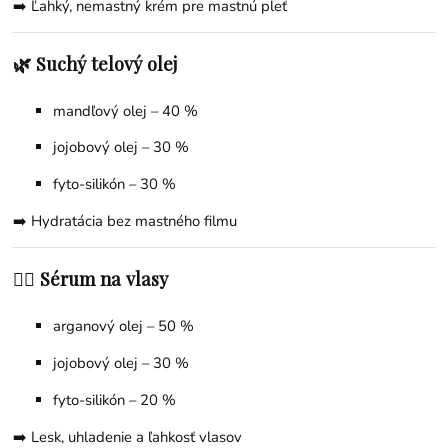
➡️ Ľahký, nemastný krém pre mastnú pleť
🌿 Suchý telový olej
mandľový olej – 40 %
jojobový olej – 30 %
fyto-silikón – 30 %
➡️ Hydratácia bez mastného filmu
💇‍♀️ Sérum na vlasy
arganový olej – 50 %
jojobový olej – 30 %
fyto-silikón – 20 %
➡️ Lesk, uhladenie a ľahkosť vlasov