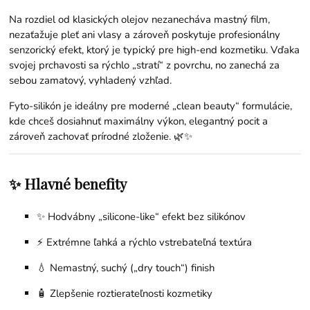
Na rozdiel od klasických olejov nezanecháva mastný film,
nezaťažuje pleť ani vlasy a zároveň poskytuje profesionálny
senzorický efekt, ktorý je typický pre high-end kozmetiku. Vďaka
svojej prchavosti sa rýchlo „stratí“ z povrchu, no zanechá za
sebou zamatový, vyhladený vzhľad.
Fyto-silikón je ideálny pre moderné „clean beauty“ formulácie,
kde chceš dosiahnuť maximálny výkon, elegantný pocit a
zároveň zachovať prírodné zloženie. 🌿✨
✨ Hlavné benefity
✨ Hodvábny „silicone-like“ efekt bez silikónov
⚡ Extrémne ľahká a rýchlo vstrebateľná textúra
💧 Nemastný, suchý („dry touch“) finish
🧴 Zlepšenie roztierateľnosti kozmetiky