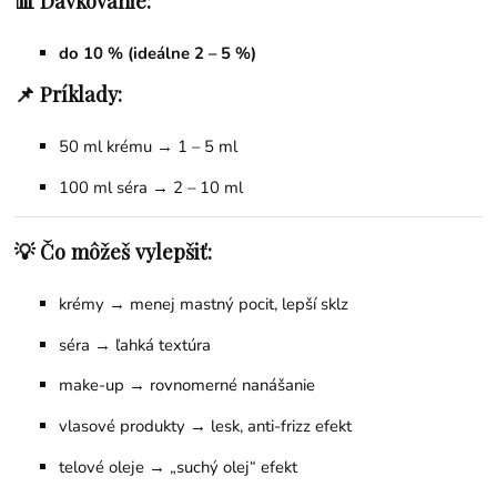
📊 Dávkovanie:
do 10 % (ideálne 2 – 5 %)
📌 Príklady:
50 ml krému → 1 – 5 ml
100 ml séra → 2 – 10 ml
💡 Čo môžeš vylepšiť:
krémy → menej mastný pocit, lepší sklz
séra → ľahká textúra
make-up → rovnomerné nanášanie
vlasové produkty → lesk, anti-frizz efekt
telové oleje → „suchý olej“ efekt