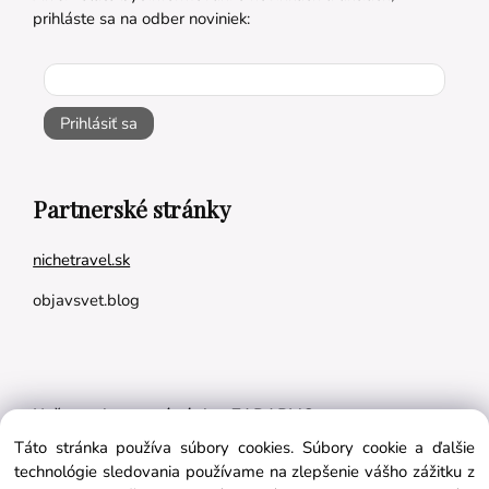
prihláste sa na odber noviniek:
Prihlásiť sa
Partnerské stránky
nichetravel.sk
objavsvet.blog
Naše appky pre vás úplne ZADARMO:
Táto stránka používa súbory cookies. Súbory cookie a ďalšie
Tréningový plán na mieru
technológie sledovania používame na zlepšenie vášho zážitku z