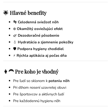
🌟 Hlavné benefity
👣
Celodenná sviežosť nôh
❄️
Okamžitý osviežujúci efekt
🌿
Dezodoračné pôsobenie
💧
Hydratácia a zjemnenie pokožky
🛡️
Podpora hygieny chodidiel
⚡
Rýchla aplikácia aj počas dňa
👩‍🦰 Pre koho je vhodný
Pre ľudí so sklonom k
poteniu nôh
Pri dlhom nosení uzavretej obuvi
Pre športovcov a aktívnych ľudí
Pre každodennú hygienu nôh