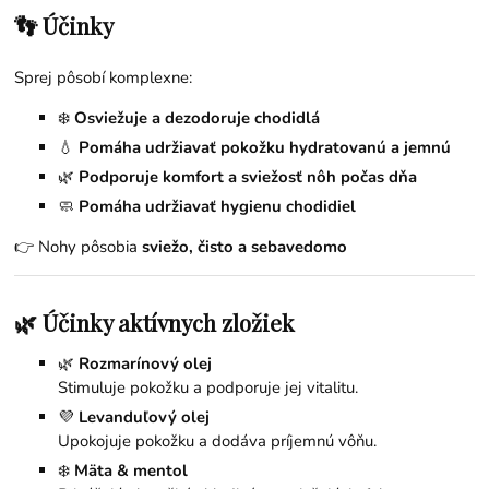
👣 Účinky
Sprej pôsobí komplexne:
❄️
Osviežuje a dezodoruje chodidlá
💧
Pomáha udržiavať pokožku hydratovanú a jemnú
🌿
Podporuje komfort a sviežosť nôh počas dňa
🧼
Pomáha udržiavať hygienu chodidiel
👉 Nohy pôsobia
sviežo, čisto a sebavedomo
🌿 Účinky aktívnych zložiek
🌿
Rozmarínový olej
Stimuluje pokožku a podporuje jej vitalitu.
💜
Levanduľový olej
Upokojuje pokožku a dodáva príjemnú vôňu.
❄️
Mäta & mentol