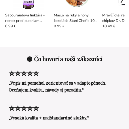
Sabouraudova tinktúra -
Maslo na ruky a nohy
Mravčí olej redu
roztok proti plesniam
čokoláda Stani Chef’s 100
chĺpkov Dr. De
nechtov (30 ml)
ml
ml
6.99 €
9.99 €
18.49 €
🟢 Čo hovoria naši zákazníci
⭐⭐⭐⭐⭐
„Vegis mi pomohol zorientovať sa v adaptogénoch.
Oceňujem kvalitu, návody aj poradňu.“
⭐⭐⭐⭐⭐
„Vysoká kvalita + nadštandardné služby.“