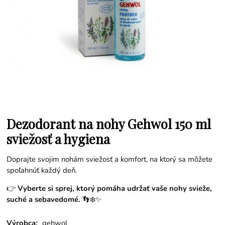
Dezodorant na nohy Gehwol 150 ml
sviežosť a hygiena
Doprajte svojim nohám sviežosť a komfort, na ktorý sa môžete
spoľahnúť každý deň.
👉
Vyberte si sprej, ktorý pomáha udržať vaše nohy svieže,
suché a sebavedomé.
👣❄️✨
Výrobca:
gehwol