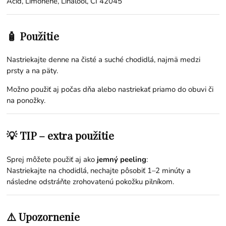
Acid, Limonene, Linalool, CI 42045
🧴 Použitie
Nastriekajte denne na čisté a suché chodidlá, najmä medzi
prsty a na päty.
Možno použiť aj počas dňa alebo nastriekať priamo do obuvi či
na ponožky.
💡 TIP – extra použitie
Sprej môžete použiť aj ako
jemný peeling
:
Nastriekajte na chodidlá, nechajte pôsobiť 1–2 minúty a
následne odstráňte zrohovatenú pokožku pilníkom.
⚠️ Upozornenie