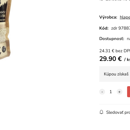
Výrobca:
hlap
Kód:
zdr 9788
Dostupnosť:
n
24.31
€
bez D
29.90
€
k
Kúpou získaš
Sledovať pr