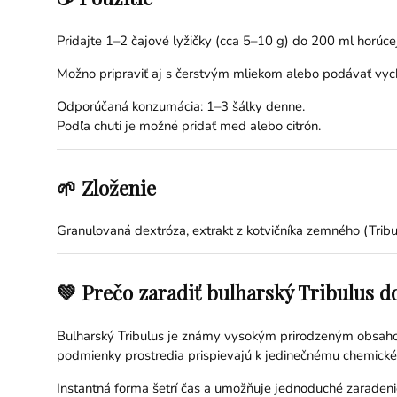
Pridajte 1–2 čajové lyžičky (cca 5–10 g) do 200 ml horúce
Možno pripraviť aj s čerstvým mliekom alebo podávať vyc
Odporúčaná konzumácia: 1–3 šálky denne.
Podľa chuti je možné pridať med alebo citrón.
🌱 Zloženie
Granulovaná dextróza, extrakt z kotvičníka zemného (Tribulu
💚 Prečo zaradiť bulharský Tribulus d
Bulharský Tribulus je známy vysokým prirodzeným obsahom p
podmienky prostredia prispievajú k jedinečnému chemickém
Instantná forma šetrí čas a umožňuje jednoduché zaradeni