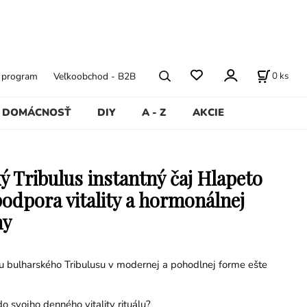
0
ks
ý program
Veľkoobchod - B2B
DOMÁCNOSŤ
DIY
A - Z
AKCIE
ý Tribulus instantný čaj Hlapeto
podpora vitality a hormonálnej
hy
ilu bulharského Tribulusu v modernej a pohodlnej forme ešte
o svojho denného vitality rituálu?