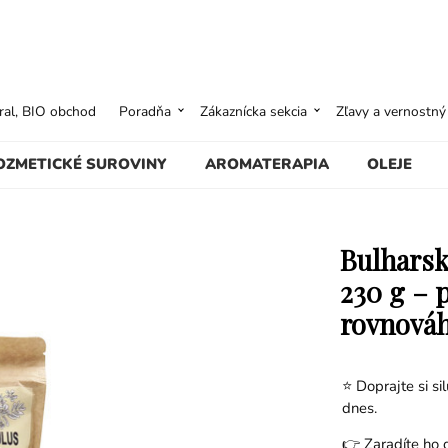
ural, BIO obchod
Poradňa
Zákaznícka sekcia
Zľavy a vernostn
OZMETICKÉ SUROVINY
AROMATERAPIA
OLEJE
Bulharsk
230 g – 
rovnová
⭐ Doprajte si s
dnes.
👉 Zaradíte ho d