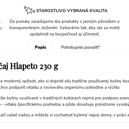
STAROSTLIVO VYBRANÁ KVALITA
.
Do ponuky zaraďujeme iba produkty s jasným pôvodom a
u
transparentným zložením. Vyberáme tak, aby ste sa mohli
spoľahnúť na bezpečnosť aj účinnosť.
Popis
Potrebujete poradiť?
čaj Hlapeto 230 g
je moderný spôsob, ako si dopriať silu tradične používanej byliny be
chce podporiť vitalitu a rovnováhu organizmu pohodlne a rýchlo.
ejšie byliny využívané v tradičných kultúrach najmä pre podporu en
h – vďaka špecifickému podnebiu a pôde dosahuje prirodzene vysoký
čí zaliať vodou a môžete si vychutnať bylinný nápoj doma, v práci a