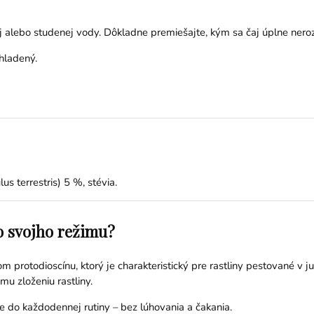
j alebo studenej vody. Dôkladne premiešajte, kým sa čaj úplne neroz
hladený.
s terrestris) 5 %, stévia.
o svojho režimu?
rotodioscínu, ktorý je charakteristický pre rastliny pestované v juž
u zloženiu rastliny.
e do každodennej rutiny – bez lúhovania a čakania.