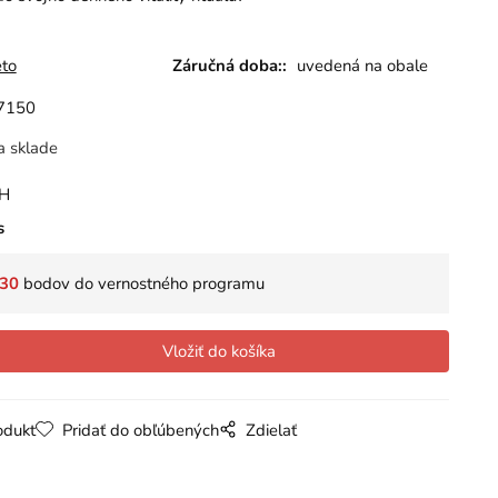
eto
Záručná doba::
uvedená na obale
7150
a sklade
PH
s
30
bodov do vernostného programu
odukt
Pridať do obľúbených
Zdielať