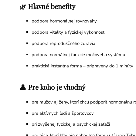
🌿 Hlavné benefity
podpora hormonálnej rovnováhy
podpora vitality a fyzickej výkonnosti
podpora reprodukčného zdravia
podpora normálnej funkcie močového systému
praktická instantná forma – pripravený do 1 minúty
👤 Pre koho je vhodný
pre mužov aj ženy, ktorí chcú podporiť hormonálnu 
pre aktívnych ľudí a športovcov
pri zvýšenej fyzickej a psychickej záťaži
pre tých, ktorí hľadajú pohodlnú formu užívania Trib