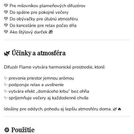
💚 Pre milovníkov plameňových difuzérov
💚 Do spálne pre pokojné večery
💚 Do obývačky pre útulnú atmosféru
💚 Do kancelárie pre relax počas dňa
💚 Ako štýlový darček 🎁
🌿 Účinky a atmosféra
Difuzér Flame vytvára harmonické prostredie, ktoré:
✨ prevonia priestor jemnou arómou
✨ podporuje relax a uvoľnenie
✨ vytvára efekt „domáceho krbu“ bez ohňa
✨ spríjemňuje večery aj každodenné chvíle
Ideálny pre oddych, pohodu aj lepšiu atmosféru doma. 🌿🔥
⚙️ Použitie