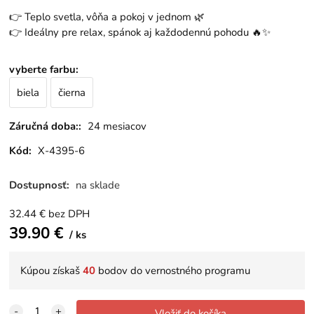
👉 Teplo svetla, vôňa a pokoj v jednom 🌿
👉 Ideálny pre relax, spánok aj každodennú pohodu 🔥✨
vyberte farbu
:
biela
čierna
Záručná doba::
24 mesiacov
Kód:
X-4395-6
Dostupnosť:
na sklade
32.44
€
bez DPH
39.90
€
ks
Kúpou získaš
40
bodov do vernostného programu