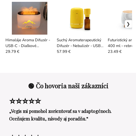
Himaláje Aroma Difuzér -
Suchý Aromaterapeutický
Futuristický aro
USB-C - Diaľkové
Difuzér - Nebulizér - USB-
400 ml – rebrov
Ovládanie - Efekt Plameňa
C - Žltý
diaľkové ovláda
29.79 €
57.99 €
23.49 €
🟢 Čo hovoria naši zákazníci
⭐⭐⭐⭐⭐
„Vegis mi pomohol zorientovať sa v adaptogénoch.
Oceňujem kvalitu, návody aj poradňu.“