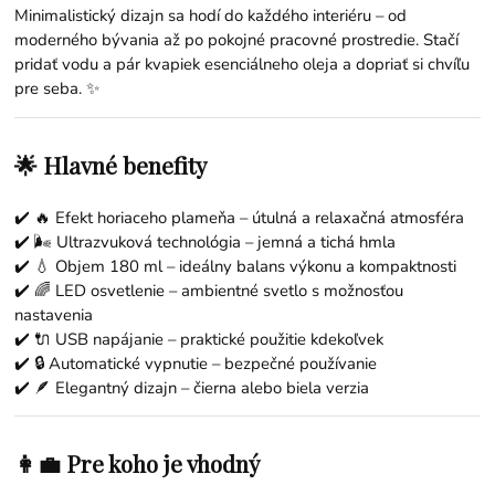
Minimalistický dizajn sa hodí do každého interiéru – od
moderného bývania až po pokojné pracovné prostredie. Stačí
pridať vodu a pár kvapiek esenciálneho oleja a dopriať si chvíľu
pre seba. ✨
🌟 Hlavné benefity
✔️ 🔥 Efekt horiaceho plameňa – útulná a relaxačná atmosféra
✔️ 🌬️ Ultrazvuková technológia – jemná a tichá hmla
✔️ 💧 Objem 180 ml – ideálny balans výkonu a kompaktnosti
✔️ 🌈 LED osvetlenie – ambientné svetlo s možnosťou
nastavenia
✔️ 🔌 USB napájanie – praktické použitie kdekoľvek
✔️ 🔒 Automatické vypnutie – bezpečné používanie
✔️ 🪶 Elegantný dizajn – čierna alebo biela verzia
👩‍💼 Pre koho je vhodný