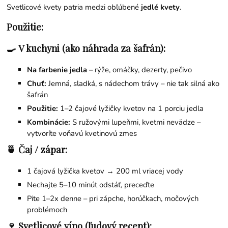
Svetlicové kvety patria medzi obľúbené
jedlé kvety
.
Použitie:
🍳
V kuchyni (ako náhrada za šafrán):
Na farbenie jedla
– rýže, omáčky, dezerty, pečivo
Chuť:
Jemná, sladká, s nádechom trávy – nie tak silná ako
šafrán
Použitie:
1–2 čajové lyžičky kvetov na 1 porciu jedla
Kombinácie:
S ružovými lupeňmi, kvetmi nevädze –
vytvoríte voňavú kvetinovú zmes
🍵
Čaj / zápar:
1 čajová lyžička kvetov → 200 ml vriacej vody
Nechajte 5–10 minút odstáť, preceďte
Pite 1–2x denne – pri zápche, horúčkach, močových
problémoch
🍷
Svetlicové víno (ľudový recept):