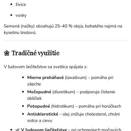
živice
vosky
Semená (nažky) obsahujú 25–40 % oleja, bohatého najmä na
kyselinu linolovú.
🌼 Tradičné využitie
V ľudovom liečiteľstve sa svetlica spájala s:
Mierne preháňavé
(laxatívum) – pomáha pri
zápche
Močopudné
(diuretikum) – podporuje čistenie
obličiek
Potopudné
(hidrotikum) – pomáha pri horúčkach
Antisklerotické
– olej znižuje cholesterol, chráni
srdce a cievy
🌿
V ľudovom liečiteľstve
– pri ochoreniach močových