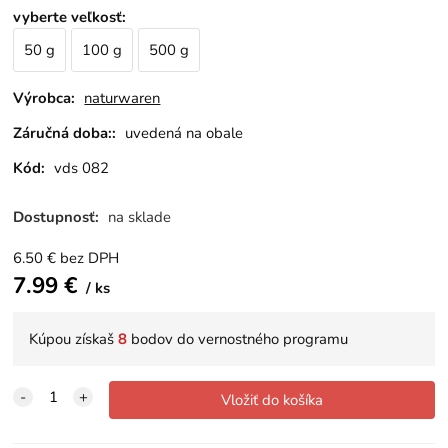
vyberte veľkosť
:
50 g
100 g
500 g
Výrobca:
naturwaren
Záručná doba::
uvedená na obale
Kód:
vds 082
Dostupnosť:
na sklade
6.50
€
bez DPH
7.99
€
ks
Kúpou získaš
8
bodov do vernostného programu