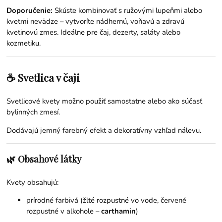
Doporučenie:
Skúste kombinovať s ružovými lupeňmi alebo
kvetmi nevädze – vytvoríte nádhernú, voňavú a zdravú
kvetinovú zmes. Ideálne pre čaj, dezerty, saláty alebo
kozmetiku.
☕ Svetlica v čaji
Svetlicové kvety možno použiť samostatne alebo ako súčasť
bylinných zmesí.
Dodávajú jemný farebný efekt a dekoratívny vzhľad nálevu.
🌿 Obsahové látky
Kvety obsahujú:
prírodné farbivá (žlté rozpustné vo vode, červené
rozpustné v alkohole –
carthamin
)