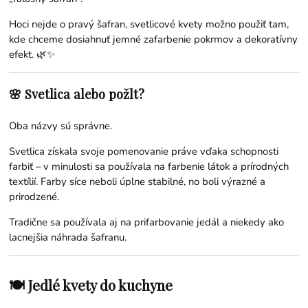
Hoci nejde o pravý šafran, svetlicové kvety možno použiť tam,
kde chceme dosiahnuť jemné zafarbenie pokrmov a dekoratívny
efekt. 🌿✨
🌸 Svetlica alebo požlt?
Oba názvy sú správne.
Svetlica získala svoje pomenovanie práve vďaka schopnosti
farbiť – v minulosti sa používala na farbenie látok a prírodných
textílií. Farby síce neboli úplne stabilné, no boli výrazné a
prirodzené.
Tradične sa používala aj na prifarbovanie jedál a niekedy ako
lacnejšia náhrada šafranu.
🍽 Jedlé kvety do kuchyne