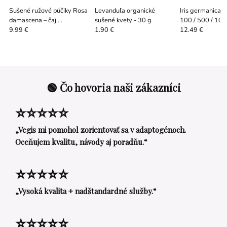
Sušené ružové púčiky Rosa
Levanduľa organické
Iris germanica /
damascena – čaj,
sušené kvety - 30 g
100 / 500 / 100
kozmetika, dekorácia 50 /
9.99 €
1.90 €
12.49 €
500 g
🟢 Čo hovoria naši zákazníci
⭐⭐⭐⭐⭐
„Vegis mi pomohol zorientovať sa v adaptogénoch.
Oceňujem kvalitu, návody aj poradňu.“
⭐⭐⭐⭐⭐
„Vysoká kvalita + nadštandardné služby.“
⭐⭐⭐⭐⭐