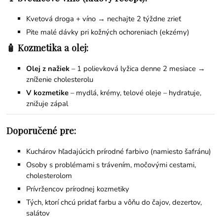
Kvetová droga + víno → nechajte 2 týždne zrieť
Pite malé dávky pri kožných ochoreniach (ekzémy)
🧴
Kozmetika a olej:
Olej z nažiek
– 1 polievková lyžica denne 2 mesiace →
zníženie cholesterolu
V kozmetike
– mydlá, krémy, telové oleje – hydratuje,
znižuje zápal
Doporučené pre:
Kuchárov hľadajúcich prírodné farbivo (namiesto šafránu)
Osoby s problémami s trávením, močovými cestami,
cholesterolom
Prívržencov prírodnej kozmetiky
Tých, ktorí chcú pridať farbu a vôňu do čajov, dezertov,
salátov