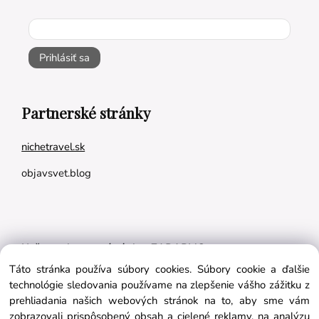
Prihlásiť sa
Partnerské stránky
nichetravel.sk
objavsvet.blog
Naše appky pre vás úplne ZADARMO:
Táto stránka používa súbory cookies. Súbory cookie a ďalšie
Tréningový plán na mieru
technológie sledovania používame na zlepšenie vášho zážitku z
BMI kalkulačka
prehliadania našich webových stránok na to, aby sme vám
zobrazovali prispôsobený obsah a cielené reklamy, na analýzu