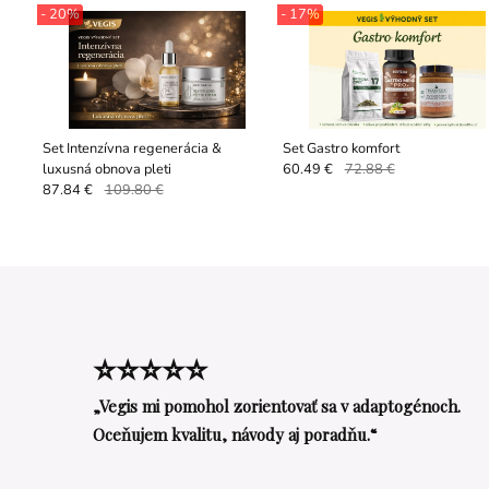
- 20%
- 17%
Set Intenzívna regenerácia &
Set Gastro komfort
luxusná obnova pleti
60.49 €
72.88 €
87.84 €
109.80 €
⭐⭐⭐⭐⭐
„Vegis mi pomohol zorientovať sa v adaptogénoch.
Oceňujem kvalitu, návody aj poradňu.“