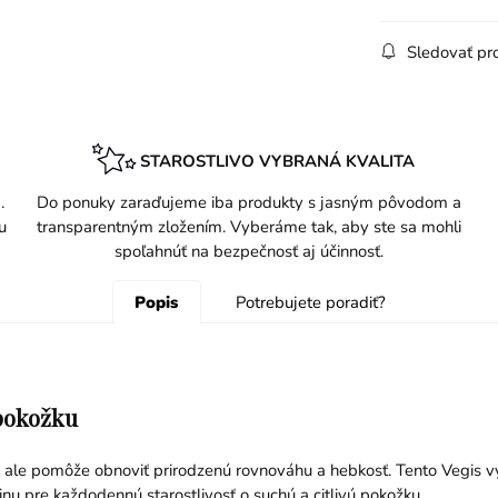
Sledovať pr
STAROSTLIVO VYBRANÁ KVALITA
.
Do ponuky zaraďujeme iba produkty s jasným pôvodom a
u
transparentným zložením. Vyberáme tak, aby ste sa mohli
spoľahnúť na bezpečnosť aj účinnosť.
Popis
Potrebujete poradiť?
 pokožku
ží, ale pomôže obnoviť prirodzenú rovnováhu a hebkosť. Tento Vegis 
utinu pre každodennú starostlivosť o suchú a citlivú pokožku.