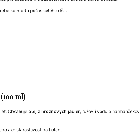
otrebe komfortu počas celého dňa.
(100 ml)
pleť. Obsahuje
olej z hroznových jadier
, ružovú vodu a harmančekov
o ako starostlivosť po holení.