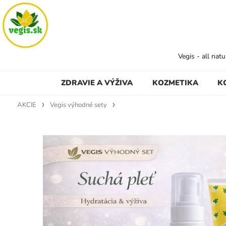
Vegis - all nat
ZDRAVIE A VÝŽIVA
KOZMETIKA
K
AKCIE
Vegis výhodné sety