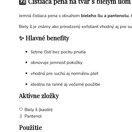
2️⃣ Čistiaca pena na tvár s bielym ílom 
Jemná čistiaca pena s obsahom
bieleho ílu a pantenolu
,
Biely íl je známy ako prirodzený exfoliant vhodný aj pre su
✨ Hlavné benefity
šetrne čistí bez pocitu pnutia
obnovuje jemnosť pokožky
vhodná pre suchú aj normálnu pleť
ideálna na ranné aj večerné použitie
Aktívne zložky
🤍 Biely íl (kaolín)
💧 Pantenol
Použitie