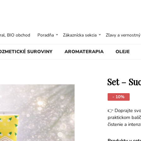
ural, BIO obchod
Poradňa
Zákaznícka sekcia
Zľavy a vernostn
OZMETICKÉ SUROVINY
AROMATERAPIA
OLEJE
Set – Su
- 10%
👉 Doprajte svo
praktickom balí
čistenie a inten
Produkty v set