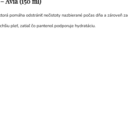
– Avia (150 ml)
 ktorá pomáha odstrániť nečistoty nazbierané počas dňa a zároveň z
chšiu pleť, zatiaľ čo pantenol podporuje hydratáciu.