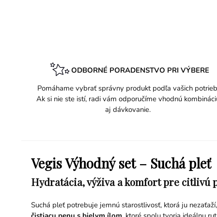
ODBORNÉ PORADENSTVO PRI VÝBERE
Pomáhame vybrať správny produkt podľa vašich potrieb
Ak si nie ste istí, radi vám odporučíme vhodnú kombináci
aj dávkovanie.
Vegis Výhodný set – Suchá pleť
Hydratácia, výživa a komfort pre citlivú
Suchá pleť potrebuje jemnú starostlivosť, ktorá ju nezaťa
čistiacu penu s bielym ílom
, ktoré spolu tvoria ideálnu r