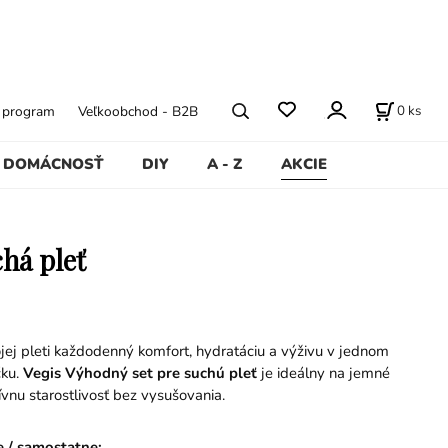
0
ks
ý program
Veľkoobchod - B2B
DOMÁCNOSŤ
DIY
A - Z
AKCIE
chá pleť
jej pleti každodenný komfort, hydratáciu a výživu v jednom
čku.
Vegis Výhodný set pre suchú pleť
je ideálny na jemné
zívnu starostlivosť bez vysušovania.
e / samostatne
: