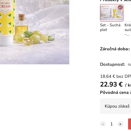
Set – Suchá
Kré
pleť
suc
–
hyd
a v
pok
Záručná doba::
100
Dostupnosť:
n
18.64
€
bez D
22.93
€
k
Pôvodná cena
Kúpou získaš