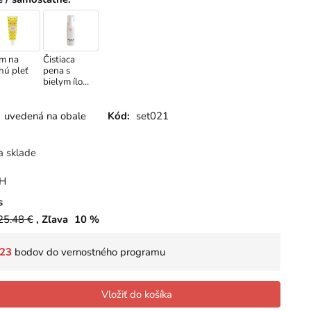
m na
Čistiaca
hú pleť
pena s
bielym ílom
ratácia
Avia 150 ml
ýživa
– suchá pleť
ožky
uvedená na obale
Kód:
set021
 ml
a sklade
PH
s
25.48
€
Zľava
10
%
23
bodov do vernostného programu