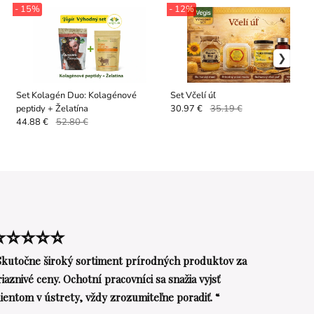
- 15%
- 12%
Set Kolagén Duo: Kolagénové
Set Včelí úľ
peptidy + Želatína
30.97 €
35.19 €
44.88 €
52.80 €
⭐⭐⭐⭐⭐
Skutočne široký sortiment prírodných produktov za
riaznivé ceny. Ochotní pracovníci sa snažia vyjsť
lientom v ústrety, vždy zrozumiteľne poradiť. “