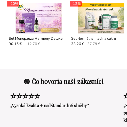
- 20%
- 12%
Set Menopauza Harmony Deluxe
Set Normálna hladina cukru
90.16 €
112.70 €
33.26 €
37.79 €
🟢 Čo hovoria naši zákazníci
⭐⭐⭐⭐⭐
„Vysoká kvalita + nadštandardné služby.“
„
p
k