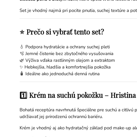
Set je vhodný najmä pri pocite pnutia, suchej textúre a p
⭐ Prečo si vybrať tento set?
💧 Podpora hydratácie a ochrany suchej pleti
🫧 Jemné čistenie bez zbytočného vysušovania
🌿 Výživa vďaka rastlinným olejom a extraktom
✨ Hebkejšia, hladšia a komfortnejšia pokožka
🧴 Ideálne ako jednoduchá denná rutina
1️⃣ Krém na suchú pokožku – Hristina 
Bohatá receptúra navrhnutá špeciálne pre suchú a citlivú 
udržiavať jej prirodzenú ochrannú bariéru.
Krém je vhodný aj ako hydratačný základ pod make-up aleb