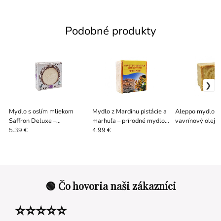
Podobné produkty
Mydlo s oslím mliekom
Mydlo z Mardinu pistácie a
Aleppo mydlo 
Saffron Deluxe –
marhuľa – prírodné mydlo
vavrínový olej |
hydratačné mydlo 70 g
120 g
mydlo
5.39 €
4.99 €
🟢 Čo hovoria naši zákazníci
⭐⭐⭐⭐⭐