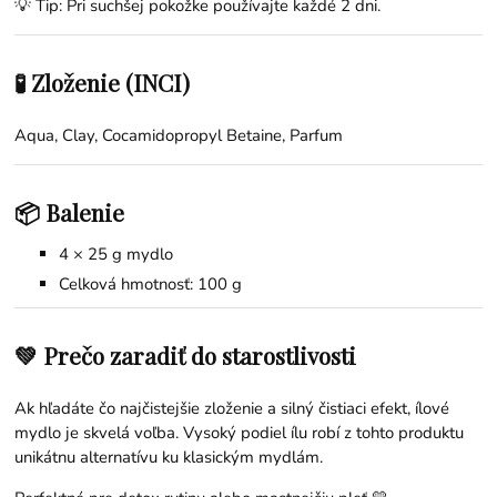
💡 Tip: Pri suchšej pokožke používajte každé 2 dni.
🧪 Zloženie (INCI)
Aqua, Clay, Cocamidopropyl Betaine, Parfum
📦 Balenie
4 × 25 g mydlo
Celková hmotnosť: 100 g
💚 Prečo zaradiť do starostlivosti
Ak hľadáte čo najčistejšie zloženie a silný čistiaci efekt, ílové
mydlo je skvelá voľba. Vysoký podiel ílu robí z tohto produktu
unikátnu alternatívu ku klasickým mydlám.