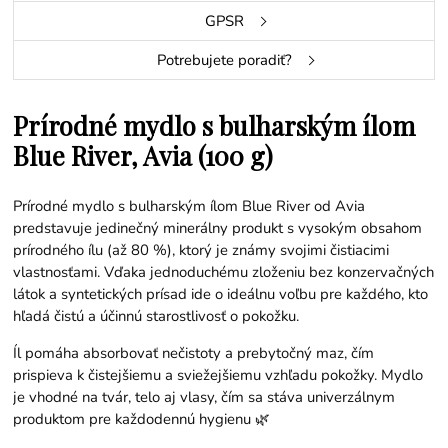
GPSR
Potrebujete poradiť?
Prírodné mydlo s bulharským ílom
Blue River, Avia (100 g)
Prírodné mydlo s bulharským ílom Blue River od Avia
predstavuje jedinečný minerálny produkt s vysokým obsahom
prírodného ílu (až 80 %), ktorý je známy svojimi čistiacimi
vlastnosťami. Vďaka jednoduchému zloženiu bez konzervačných
látok a syntetických prísad ide o ideálnu voľbu pre každého, kto
hľadá čistú a účinnú starostlivosť o pokožku.
Íl pomáha absorbovať nečistoty a prebytočný maz, čím
prispieva k čistejšiemu a sviežejšiemu vzhľadu pokožky. Mydlo
je vhodné na tvár, telo aj vlasy, čím sa stáva univerzálnym
produktom pre každodennú hygienu 🌿