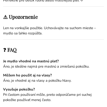
Perfektné pre detox rutinu alebo mastnejšiu pleť 💛
⚠️ Upozornenie
Len na vonkajšie použitie. Uchovávajte na suchom mieste –
mydlo sa ľahko rozpúšťa.
❓ FAQ
Je mydlo vhodné na mastnú pleť?
Áno, je ideálne najmä pre mastnú a zmiešanú pokožku.
Môžem ho použiť aj na vlasy?
Áno, je vhodné aj na vlasy a pokožku hlavy.
Vysušuje pokožku?
Pri častom používaní môže, preto odporúčame pri suchej
pokožke používať menej často.