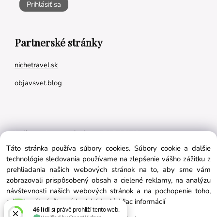
Prihlásiť sa
Partnerské stránky
nichetravel.sk
objavsvet.blog
Naše appky pre vás úplne ZADARMO:
Táto stránka používa súbory cookies. Súbory cookie a ďalšie
Tréningový plán na mieru
technológie sledovania používame na zlepšenie vášho zážitku z
BMI kalkulačka
prehliadania našich webových stránok na to, aby sme vám
zobrazovali prispôsobený obsah a cielené reklamy, na analýzu
Vygeneruj si výživový plán na mieru
návštevnosti našich webových stránok a na pochopenie toho,
odkiaľ naši návštevníci prichádzajú.
Viac informácií