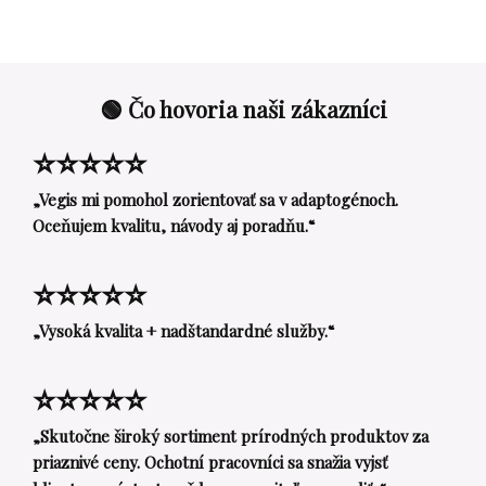
🟢 Čo hovoria naši zákazníci
⭐⭐⭐⭐⭐
„Vegis mi pomohol zorientovať sa v adaptogénoch.
Oceňujem kvalitu, návody aj poradňu.“
⭐⭐⭐⭐⭐
„Vysoká kvalita + nadštandardné služby.“
⭐⭐⭐⭐⭐
„Skutočne široký sortiment prírodných produktov za
priaznivé ceny. Ochotní pracovníci sa snažia vyjsť