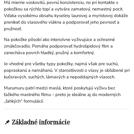
Má mierne voskovitú, pevnú konzistenciu, no pri kontakte s
pokožkou sa rýchlo topí a vytvára zamatový, nemastný pocit.
Vďaka vysokému obsahu kyseliny laurovej a myristovej dokáže
prenikať do vlasového vlákna a podporovať jeho pevnosť a
pružnosť.
Na pokožke pôsobí ako intenzívne vyživujúce a ochranné
zmäkčovadlo. Pomáha podporovať hydrolipidový film a
zanecháva povrch hladký, pružný a komfortný.
Je vhodné pre všetky typy pokožky, najmä však pre suchú,
popraskanú a namáhanú. V starostlivosti o vlasy je obľúbené pri
kučeravých, suchých, lámavých a nepoddajných vlasoch.
Murumuru patrí medzi maslá, ktoré poskytujú výživu bez
ťažkého mastného filmu – preto je ideálne aj do moderných
„ľahkých“ formulácií.
📌 Základné informácie