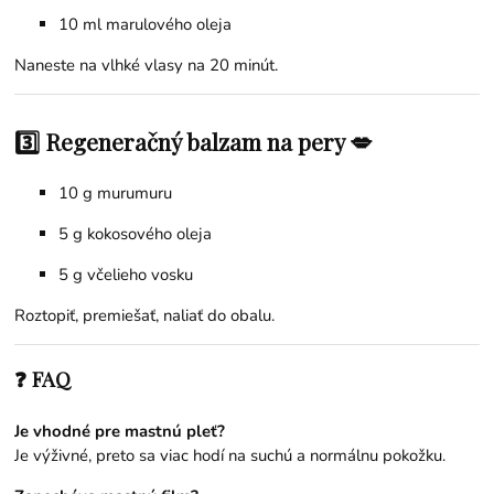
10 ml
marulového oleja
Naneste na vlhké vlasy na 20 minút.
3️⃣ Regeneračný balzam na pery 💋
10 g murumuru
5 g
kokosového oleja
5 g
včelieho vosku
Roztopiť, premiešať, naliať do obalu.
❓ FAQ
Je vhodné pre mastnú pleť?
Je výživné, preto sa viac hodí na suchú a normálnu pokožku.