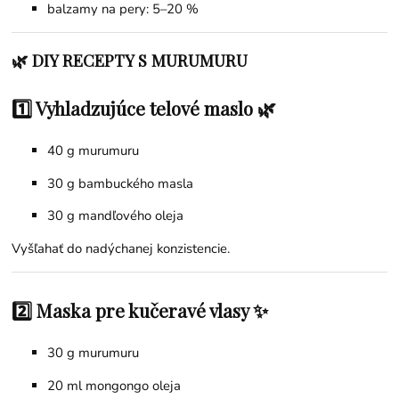
balzamy na pery: 5–20 %
🌿 DIY RECEPTY S MURUMURU
1️⃣ Vyhladzujúce telové maslo 🌿
40 g murumuru
30 g
bambuckého masla
30 g
mandľového oleja
Vyšľahať do nadýchanej konzistencie.
2️⃣ Maska pre kučeravé vlasy ✨
30 g murumuru
20 ml
mongongo oleja