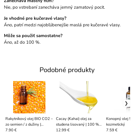
Zanecháva mastný film?
Nie, po vstrebaní zanecháva jemný zamatový pocit.
Je vhodné pre kučeravé vlasy?
Áno, patrí medzi najobľúbenejšie maslá pre kučeravé vlasy.
Môže sa použiť samostatne?
Áno, až do 100 %.
Podobné produkty
Rakytníkový olej BIO CO2 –
Cacay (Kahai) olej za
Konopný olej 50
zo semien / z dužiny |
studena lisovaný | 100 %
kozmetický
prírodná starostlivosť o pleť
prírodný anti-age olej
7.90 €
12.99 €
7.59 €